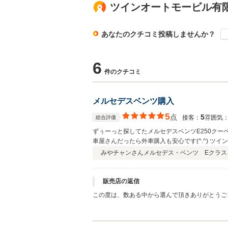
ツインオートモービル有
あなたのクチコミ投稿しませんか？
6
件のクチコミ
メルセデスベンツ購入
5
点
5
接客：
雰囲気
総合評価
ずぅーっと探してたメルセデスベンツE250クーペ
車屋さんだったら外車購入も安心です(^.^) ツイ
みやチャンさん
メルセデス・ベンツ Eクラスク
販売店の返信
この度は、数ある中から選んで頂きありがとうご