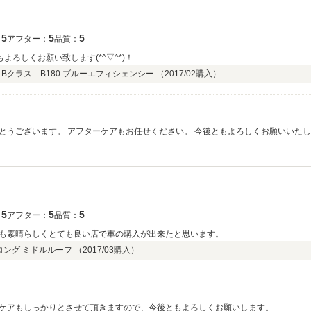
5
5
5
：
アフター：
品質：
よろしくお願い致します(*^▽^*)！
Bクラス B180 ブルーエフィシェンシー （
2017/02
購入）
とうございます。 アフターケアもお任せください。 今後ともよろしくお願いいた
5
5
5
：
アフター：
品質：
も素晴らしくとても良い店で車の購入が出来たと思います。
 ロング ミドルルーフ （
2017/03
購入）
ケアもしっかりとさせて頂きますので、今後ともよろしくお願いします。