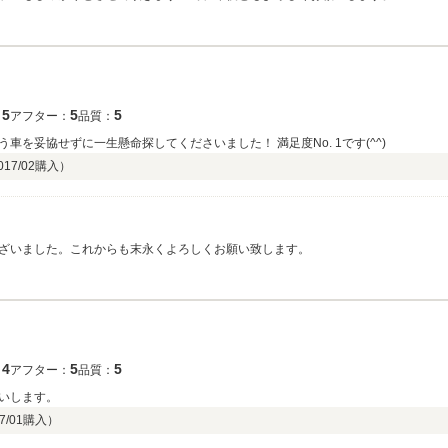
5
5
5
：
アフター：
品質：
を妥協せずに一生懸命探してくださいました！ 満足度No. 1です(^^)
017/02
購入）
ざいました。これからも末永くよろしくお願い致します。
4
5
5
：
アフター：
品質：
いします。
7/01
購入）