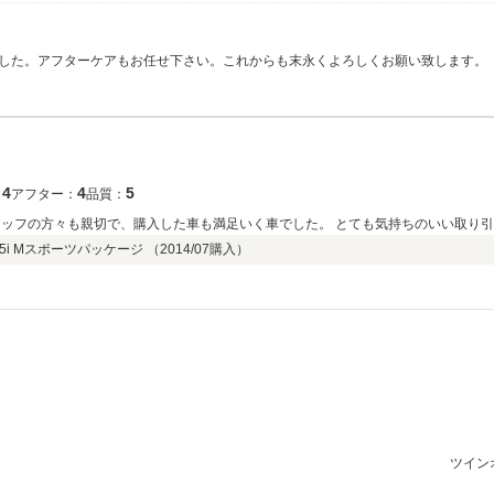
した。アフターケアもお任せ下さい。これからも末永くよろしくお願い致します。
4
4
5
：
アフター：
品質：
タッフの方々も親切で、購入した車も満足いく車でした。 とても気持ちのいい取り引
i Mスポーツパッケージ （
2014/07
購入）
ツイン