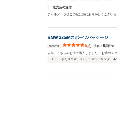
販売店の返信
チャルメーラ様この度は誠にありがとうございま
BMW 325iMスポーツパッケージ
5
点
5
接客：
雰囲気
総合評価
以前、こちらのお店で購入しました。 お店のス
ＨＧＣさん
ＢＭＷ 3シリーズツーリング 325