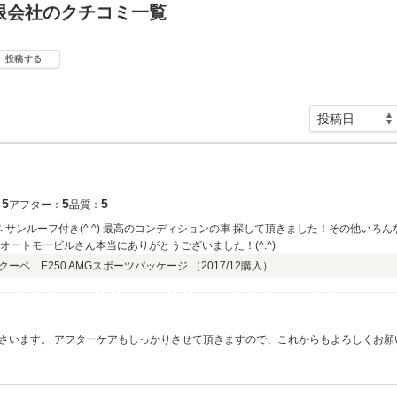
限会社のクチコミ一覧
投稿する
5
5
5
：
アフター：
品質：
 サンルーフ付き(^.^) 最高のコンディションの車 探して頂きました！その他い
ンオートモービルさん本当にありがとうございました！(^.^)
ーペ E250 AMGスポーツパッケージ （
2017/12
購入）
さいます。 アフターケアもしっかりさせて頂きますので、これからもよろしくお願