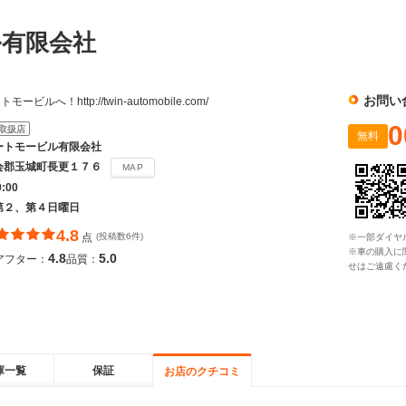
ル有限会社
お問い
へ！http://twin-automobile.com/
0
取扱店
無料
ートモービル有限会社
会郡玉城町長更１７６
MAP
9:00
第２、第４日曜日
4.8
点
(投稿数6件)
※一部ダイヤ
※車の購入に
4.8
5.0
アフター：
品質：
せはご遠慮く
庫一覧
保証
お店のクチコミ