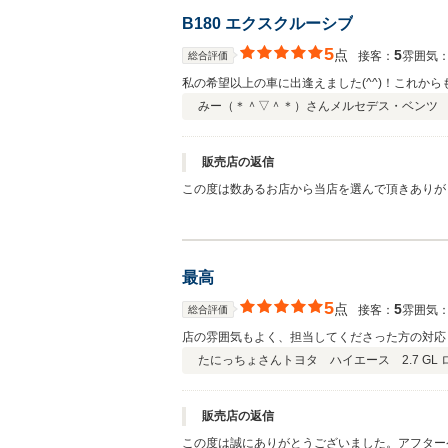
B180 エクスクルーシブ
5
点
5
接客：
雰囲気
総合評価
私の希望以上の車に出逢えました(^^)！これからも
みー（＊＾▽＾＊）さん
メルセデス・ベンツ 
販売店の返信
この度は数あるお店から当店を選んで頂きありが
最高
5
点
5
接客：
雰囲気
総合評価
店の雰囲気もよく、担当してくださった方の対応
たにっちょさん
トヨタ ハイエース 2.7 GL
販売店の返信
この度は誠にありがとうございました。アフター