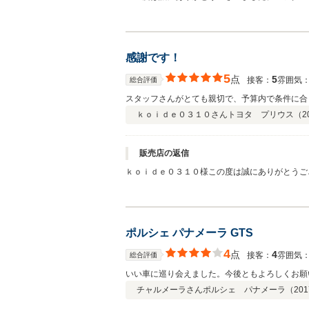
感謝です！
5
点
5
接客：
雰囲気
総合評価
スタッフさんがとても親切で、予算内で条件に合う車
ｋｏｉｄｅ０３１０さん
トヨタ プリウス（
2
販売店の返信
ｋｏｉｄｅ０３１０様この度は誠にありがとうご
ポルシェ パナメーラ GTS
4
点
4
接客：
雰囲気
総合評価
いい車に巡り会えました。今後ともよろしくお願
チャルメーラさん
ポルシェ パナメーラ（
201