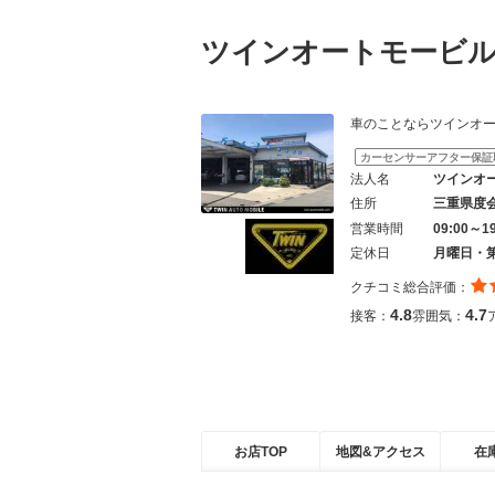
ツインオートモービ
車のことならツインオートモービル
カーセンサーアフター保証
法人名
ツインオ
住所
三重県度
営業時間
09:00～1
定休日
月曜日・
クチコミ総合評価：
4.8
4.7
接客：
雰囲気：
お店TOP
地図&アクセス
在