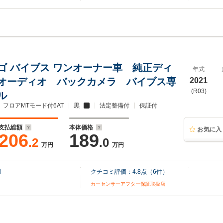
ゴ バイブス ワンオーナー車 純正ディ
年式
オーディオ バックカメラ バイブス専
2021
(R03)
ル
フロアMTモード付6AT
黒
法定整備付
保証付
支払総額
本体価格
お気に入
206
189
.2
.0
万円
万円
社
クチコミ評価：
4.8
点（
6
件）
カーセンサーアフター保証取扱店