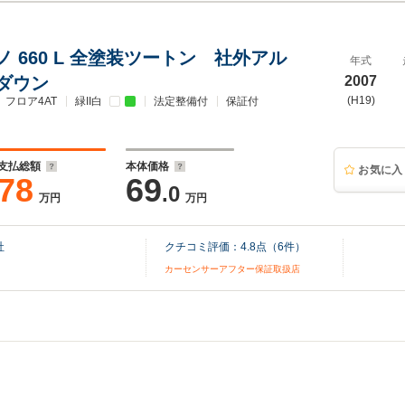
 660 L 全塗装ツートン 社外アル
年式
ダウン
2007
(H19)
フロア4AT
緑II白
法定整備付
保証付
支払総額
本体価格
お気に入
78
69
.0
万円
万円
社
クチコミ評価：
4.8
点（
6
件）
カーセンサーアフター保証取扱店