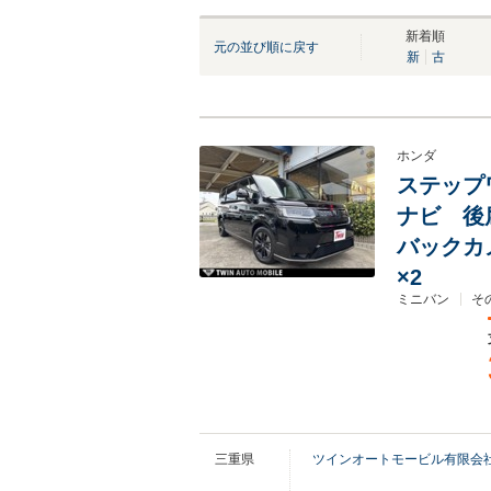
新着順
元の並び順に戻す
新
古
ホンダ
ステップワゴ
ナビ 後
バックカ
×2
ミニバン
そ
三重県
ツインオートモービル有限会