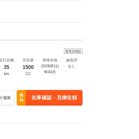
販売店保証
走行距離
排気量
車検有無
修復歴
2029(R11)
なし
35
1500
年04月
km
CC
無
在庫確認・見積依頼
り追加
料