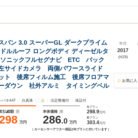
バン 3.0 スーパーGL ダークプライム
年式
ミドルルーフ ロングボディ ディーゼルタ
2017
(H29)
ナソニックフルセグナビ ETC バック
左サイドカメラ 両側パワースライド
ット 後席フィルム施工 後席フロアマ
お気に入
ーダウン 社外アルミ タイミングベル
ンパネ4AT
白真珠
法定整備付
保証付
A
プラン
298.9
支払総額
本体価格
万円
298
286
B
プラン
.0
303.4
万円
万円
万円
[
カーセンサーアフター保証がBプランに付いています
]