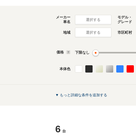
メーカー
モデル・
選択する
車名
グレード
地域
市区町村
選択する
価格
下限なし
本体色
▼ もっと詳細な条件を追加する
6
台