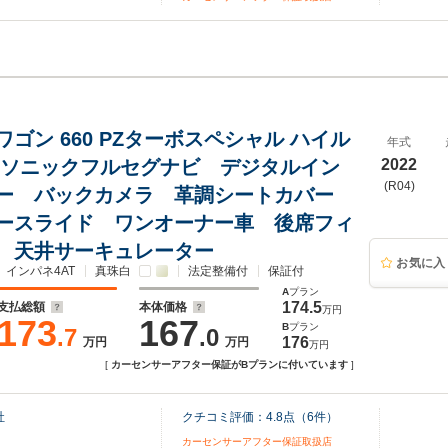
ゴン 660 PZターボスペシャル ハイル
年式
ナソニックフルセグナビ デジタルイン
2022
(R04)
ー バックカメラ 革調シートカバー
ースライド ワンオーナー車 後席フィ
 天井サーキュレーター
お気に入
インパネ4AT
真珠白
法定整備付
保証付
A
プラン
174.5
支払総額
本体価格
万円
173
167
B
プラン
.7
.0
176
万円
万円
万円
[
カーセンサーアフター保証がBプランに付いています
]
社
クチコミ評価：
4.8
点（
6
件）
カーセンサーアフター保証取扱店