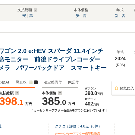
支払総額
本体価格
年式
安
高
安
高
新
古
ン 2.0 e:HEV スパーダ 11.4インチ
年式
席モニター 前後ドライブレコーダー
2024
(R06)
メラ パワーバックドア スマートキー
の他AT
黒真珠
法定整備付
保証付
お気に入
A
プラン
398.8
支払総額
本体価格
万円
398
385
B
プラン
.1
.0
402
万円
万円
万円
[
カーセンサーアフター保証がBプランに付いています
]
社
クチコミ評価：
4.8
点（
6
件）
カーセンサーアフター保証取扱店