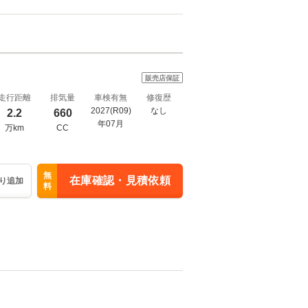
販売店保証
走行距離
排気量
車検有無
修復歴
2027(R09)
なし
2.2
660
年07月
万km
CC
無
在庫確認・見積依頼
り追加
料