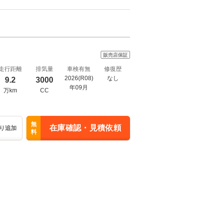
販売店保証
走行距離
排気量
車検有無
修復歴
2026(R08)
なし
9.2
3000
年09月
万km
CC
無
在庫確認・見積依頼
り追加
料