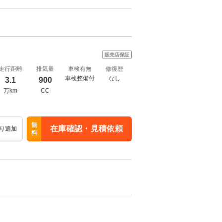
販売店保証
走行距離
排気量
車検有無
修復歴
車検整備付
なし
3.1
900
万km
CC
無
在庫確認・見積依頼
り追加
料