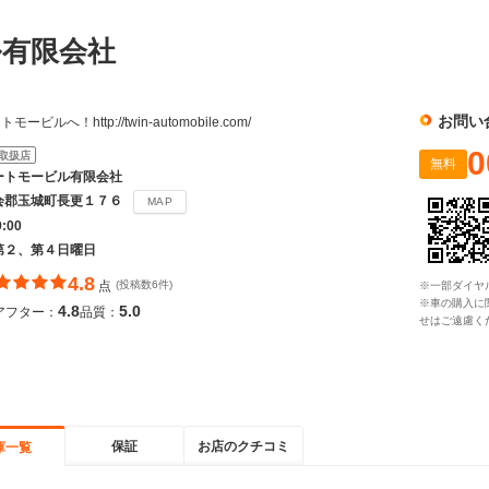
ル有限会社
お問い
へ！http://twin-automobile.com/
0
取扱店
無料
ートモービル有限会社
会郡玉城町長更１７６
MAP
9:00
第２、第４日曜日
4.8
点
(投稿数6件)
※一部ダイヤ
※車の購入に
4.8
5.0
アフター：
品質：
せはご遠慮く
保証
お店のクチコミ
庫一覧