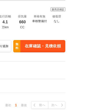
販売店保証
走行距離
排気量
車検有無
修復歴
車検整備付
なし
4.1
660
万km
CC
無
在庫確認・見積依頼
り追加
料
1
前へ
次へ
最初
最後