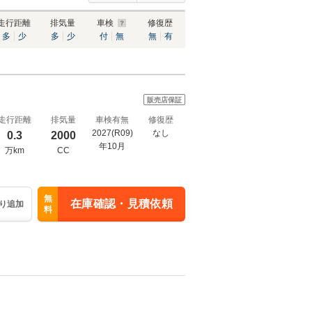
走行距離
排気量
車検
修復歴
多
少
多
少
付
無
無
有
販売店保証
走行距離
排気量
車検有無
修復歴
2027(R09)
なし
0.3
2000
年10月
万km
CC
無
在庫確認・見積依頼
り追加
料