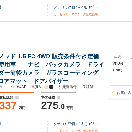
社
クチコミ評価：
4.8
点（
6
件）
カーセンサーアフター保証取扱店
マド 1.5 FC 4WD 販売条件付き定価
年式
使用車 ナビ バックカメラ ドライ
2026
(R08)
ダー前後カメラ ガラスコーティング
フロアマット ドアバイザー
Ｖ
フロア4AT
黒真珠
法定整備付
保証付
お気に入
支払総額
本体価格
337
275
.0
万円
万円
社
クチコミ評価：
4.8
点（
6
件）
カーセンサーアフター保証取扱店