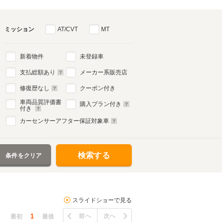
ミッション
AT/CVT
MT
新着物件
未登録車
支払総額あり
メーカー系販売店
修復歴なし
クーポン付き
車両品質評価書
購入プラン付き
付き
カーセンサーアフター保証対象車
検索する
条件をクリア
スライドショーで見る
1
前へ
次へ
最初
最後