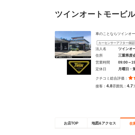
ツインオートモービ
車のことならツインオートモービル
カーセンサーアフター保証
法人名
ツインオ
住所
三重県度
営業時間
09:00～1
定休日
月曜日・
クチコミ総合評価：
4.8
4.7
接客：
雰囲気：
お店TOP
地図&アクセス
在