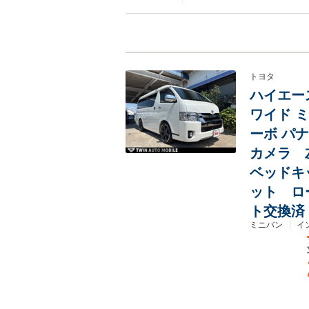
トヨタ
ハイエース
ワイド 
ーボ パ
カメラ 
ベッドキ
ット ロ
ト交換済
ミニバン
イ