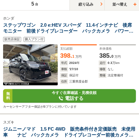
5
絞り込み
並べ替え
台
ホンダ
ステップワゴン 2.0 e:HEV スパーダ 11.4インチナビ 後席
モニター 前後ドライブレコーダー バックカメラ パワーバ
ックドア スマートキー×2
販売店保証
購入プラン付
支払総額
本体価格
398.
385.
1
0
万円
万円
年式
2024
年
走行
0.3
万km
車検
'27/10
修復
なし
保証
保証付
整備
法定整備付
住所
三重県度会郡
今すぐ在庫確認・見積依頼
無
電話する
料
カーセンサーアフター保証がBプランに付いています
スズキ
ジムニーノマド 1.5 FC 4WD 販売条件付き定価販売 未使用
車 ナビ バックカメラ ドライブレコーダー前後カメラ