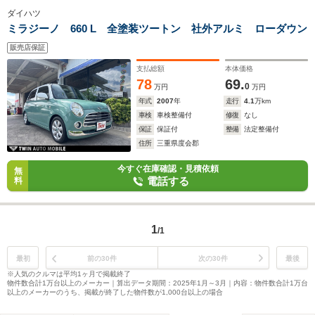
ダイハツ
ミラジーノ 660 L 全塗装ツートン 社外アルミ ローダウン
販売店保証
支払総額
本体価格
78
69.
0
万円
万円
年式
2007
年
走行
4.1
万km
車検
車検整備付
修復
なし
保証
保証付
整備
法定整備付
住所
三重県度会郡
今すぐ在庫確認・見積依頼
無
電話する
料
1
/1
最初
前の30件
次の30件
最後
※人気のクルマは平均1ヶ月で掲載終了
物件数合計1万台以上のメーカー｜算出データ期間：2025年1月～3月｜内容：物件数合計1万台
以上のメーカーのうち、掲載が終了した物件数が1,000台以上の場合