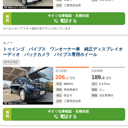
住所
三重県度会郡
今すぐ在庫確認・見積依頼
無
電話する
料
カーセンサーアフター保証がBプランに付いています
ルノー
トゥインゴ バイブス ワンオーナー車 純正ディスプレイオ
ーディオ バックカメラ バイブス専用ホイール
販売店保証
支払総額
本体価格
206.
189.
2
0
万円
万円
年式
2021
年
走行
3.1
万km
車検
車検整備付
修復
なし
保証
保証付
整備
法定整備付
住所
三重県度会郡
今すぐ在庫確認・見積依頼
無
電話する
料