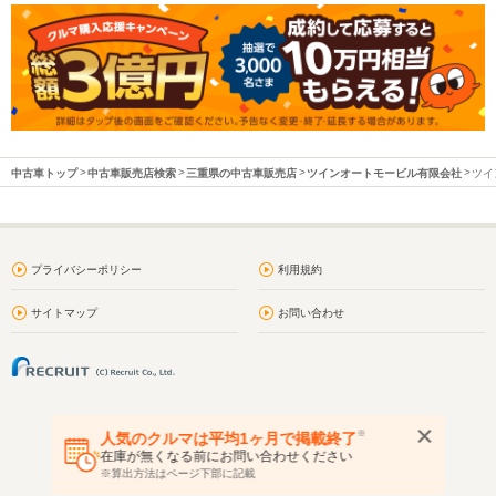
中古車トップ
中古車販売店検索
三重県の中古車販売店
ツインオートモービル有限会社
ツイ
プライバシーポリシー
利用規約
サイトマップ
お問い合わせ
※
人気のクルマは平均1ヶ月で掲載終了
在庫が無くなる前にお問い合わせください
※算出方法はページ下部に記載