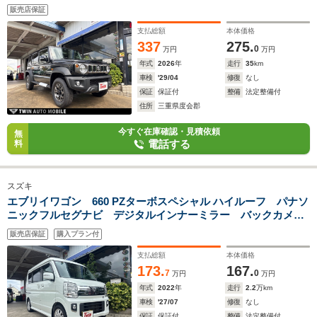
ガラスコーティング ETC フロアマット ドアバイザー
販売店保証
支払総額
本体価格
337
275.
0
万円
万円
年式
2026
年
走行
35
km
車検
'29/04
修復
なし
保証
保証付
整備
法定整備付
住所
三重県度会郡
今すぐ在庫確認・見積依頼
無
電話する
料
スズキ
エブリイワゴン 660 PZターボスペシャル ハイルーフ パナソ
ニックフルセグナビ デジタルインナーミラー バックカメ
ラ 革調シートカバー 両側パワースライド ワンオーナー
販売店保証
購入プラン付
車 後席フィルム施工 天井サーキュレーター
支払総額
本体価格
173.
167.
7
0
万円
万円
年式
2022
年
走行
2.2
万km
車検
'27/07
修復
なし
保証
保証付
整備
法定整備付