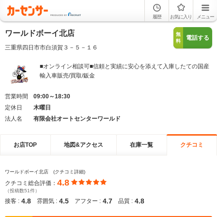
履歴
お気に入り
メニュー
ワールドボーイ北店
無
電話する
料
三重県四日市市白須賀３－５－１６
■オンライン相談可■信頼と実績に安心を添えて入庫したての国産
輸入車販売/買取/鈑金
営業時間
09:00～18:30
定休日
木曜日
法人名
有限会社オートセンターワールド
お店TOP
地図&アクセス
在庫一覧
クチコミ
ワールドボーイ北店 (クチコミ詳細)
4.8
クチコミ総合評価：
（投稿数51件）
4.8
4.5
4.7
4.8
接客 :
雰囲気 :
アフター :
品質 :