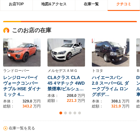
お店TOP
地図&アクセス
在庫一覧
クチコミ
このお店の在庫
ランドローバー
メルセデスＡＭＧ
トヨタ
Ｂ
レンジローバーイ
CLAクラス CLA
ハイエースバン
D
ヴォークコンバー
45 4マチック 4WD
2.0 スーパーGL ダ
チブル HSE ダイナ
禁煙車/ビルシュ…
ークプライム ロン
ル
ミック 4…
グボデ…
車
本体：
208.0
万円
総額：
221.3
万円
本体：
329.0
万円
本体：
308.1
万円
本
総額：
343.2
万円
総額：
321.9
万円
総
在庫一覧を見る