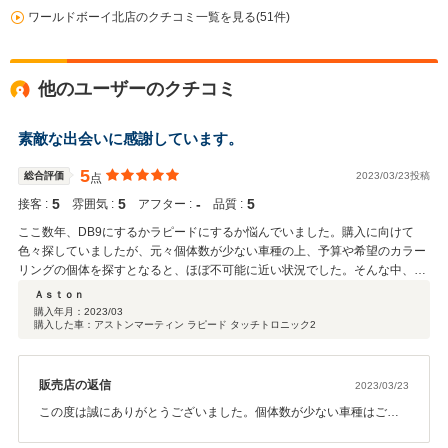
ワールドボーイ北店のクチコミ一覧を見る(51件)
他のユーザーのクチコミ
素敵な出会いに感謝しています。
5
総合評価
2023/03/23投稿
点
5
5
‐
5
接客 :
雰囲気 :
アフター :
品質 :
ここ数年、DB9にするかラピードにするか悩んでいました。購入に向けて
色々探していましたが、元々個体数が少ない車種の上、予算や希望のカラー
リングの個体を探すとなると、ほぼ不可能に近い状況でした。そんな中、ワ
ールドボーイ北店さんで理想のカラーリングのラピードを見つけた時は驚き
Ａｓｔｏｎ
ました。また、価格についても予算イメージに合致したこともあり、購入を
購入年月：
2023/03
購入した車：アストンマーティン ラピード タッチトロニック2
決断しました。 この手の車を所有するのは初めてなこともあり、ディーラー
じゃなくて大丈夫かなと心配もありましたが、現在の車の状況についてディ
ーラー点検を受けていたいており、不具合箇所も含めて説明して頂きまし
た。社長はとても気さくな方で話しやすく、こちらの心配事を吸い出してい
販売店の返信
2023/03/23
ただき、丁寧に対応いただきました。お店でわからないことは適当な説明を
この度は誠にありがとうございました。個体数が少ない車種はご希
するのではなく、ディーラーに確認した上で返答を頂きましたので安心して
望に一致することが難しい事もありますが理想のカラーリングや仕
任せられると思いました。また、お店が比較的家から近いこともあり、何度