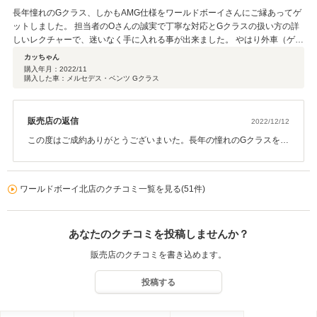
ご納車の時には喜んで頂けるよう社員一同仕上げさせて頂きまし
長年憧れのGクラス、しかもAMG仕様をワールドボーイさんにご縁あってゲ
た。 ご自宅納車の際にはお土産まで頂きありがとうございます。
ットしました。 担当者のOさんの誠実で丁寧な対応とGクラスの扱い方の詳
どんなことでもご連絡ください。これからも末永いお付き合いよろ
しいレクチャーで、迷いなく手に入れる事が出来ました。 やはり外車（ゲレ
しくお願いします。
ンデの在庫も半端ではない。笑）を長年扱っている実績が感じられ、それぞ
カッちゃん
れの特長や弱点も教えてもらって安心して購入しました。 他のスタッフさん
購入年月：
2022/11
購入した車：メルセデス・ベンツ Gクラス
たちも車好きという楽しい雰囲気が伝わって、長くお付き合いしたいお店で
す。 東京から三重と遠距離。 次の購入も必ずワールドボーイさんにしよう
と思います。 素晴らしいクルマとお店とのご縁に感謝です。
販売店の返信
2022/12/12
この度はご成約ありがとうございまいた。長年の憧れのGクラスを当
社で決めて頂きありがとうございます。状態も綺麗ですし走行距離
も少なくお買い得な車両でした。日々Ｇクラスの相場などの動向は
チェックしていますのでどこよりもお買い得だったと思います。遠
ワールドボーイ北店のクチコミ一覧を見る(51件)
方からのご購入で不安な部分もあったかもしれませんがご満足して
頂きスタッフ一同嬉しいです。 全国飛び回れてるので楽しいお話も
色々聞かせてください。 また他のお車でもいつでもご相談お待ちし
あなたのクチコミを投稿しませんか？
ております。この度は誠にありがとうございました。これからも末
永いお付き合いよろしくお願い致します。
販売店のクチコミを書き込めます。
投稿する