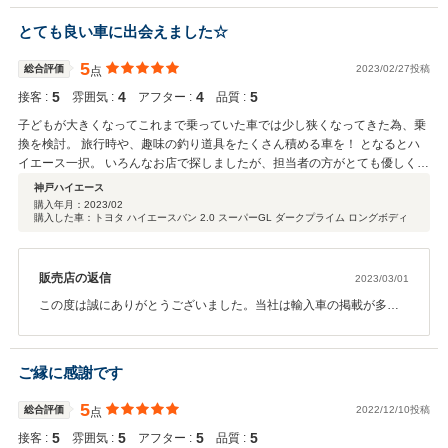
様を当社で見つけ決めて頂き本当にありがとうございます。 アスト
か通わせてもらいましたが、スタッフの方々も丁寧に対応いただき、とても
ンマーティンのディーラー様ともお付き合いさせて頂いていますの
とても良い車に出会えました☆
好感が持てました。 納車前の整備では、この部品を交換して欲しいなど、こ
で、ご納車前から連絡取りあって納車後もご安心してお乗り頂ける
ちらからのリクエストなどにも快く受けていただきありがとうございました
よう進めさせて頂きました。 当社のカーセンサー掲載車両は希少な
5
また。 アフターサービスについてはこれからなので「不明」とさせていただ
総合評価
2023/02/27投稿
点
お車も多いので関東や関西のお客様への販売が多いのですが、今
きましたが、今後車検対応も含めてワールドボーイ北店さんにお世話になる
5
4
4
5
接客 :
回、地元の方という事もありアフターサービスなど、これから長く
雰囲気 :
アフター :
品質 :
かと思いますので、よろしくお願い致します。
乗って頂けるようしっかり対応させて頂きます。 ご納車前から定期
子どもが大きくなってこれまで乗っていた車では少し狭くなってきた為、乗
的に足を運んでいただき色々と確認して頂いていましたのでこれか
換を検討。 旅行時や、趣味の釣り道具をたくさん積める車を！ となるとハ
大事に乗って頂けるんだなとスタッフ一同嬉しい気持ちにもなりま
イエース一択。 いろんなお店で探しましたが、担当者の方がとても優しく丁
した。 お近くですのでまたいつでも気軽に寄って頂きお話などでき
寧に対応頂いたワールドボーイさんで購入させて頂きました。 現車確認せず
神戸ハイエース
ればと思います。これからも末永いお付き合い宜しくお願い致しま
の購入でしたが、不安点を全て解消して頂き安心して話が進みました。 納車
購入年月：
2023/02
す。
購入した車：トヨタ ハイエースバン 2.0 スーパーGL ダークプライム ロングボディ
時もこちらの都合に合わせて頂き感謝です。 ありがとうございました。
販売店の返信
2023/03/01
この度は誠にありがとうございました。当社は輸入車の掲載が多い
ですが、ハイエースなどの国産車の仕入れも業者様から多くの業販
のお問い合わせが来るぐらい仕入れに関してプロスタッフが在籍し
ています。 数あるお車の中から当社のハイエースを選んで頂き誠
ご縁に感謝です
にありがとうございました。 遠方でしたので写真やお電話で何回
か打ち合わせさせてもらいスムーズにご納車までご対応ありがとう
5
総合評価
2022/12/10投稿
点
ございました。 ご連絡とらさせて頂いている中で神戸ハイエース様
5
5
5
5
接客 :
のこれからハイエースをお乗りになられる情熱やお気持ちが伝わり
雰囲気 :
アフター :
品質 :