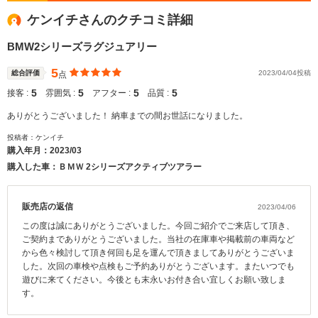
ケンイチさんのクチコミ詳細
BMW2シリーズラグジュアリー
5
総合評価
2023/04/04投稿
点
5
5
5
5
接客 :
雰囲気 :
アフター :
品質 :
ありがとうございました！ 納車までの間お世話になりました。
投稿者：ケンイチ
購入年月：
2023/03
購入した車：ＢＭＷ 2シリーズアクティブツアラー
販売店の返信
2023/04/06
この度は誠にありがとうございました。今回ご紹介でご来店して頂き、
ご契約までありがとうございました。当社の在庫車や掲載前の車両など
から色々検討して頂き何回も足を運んで頂きましてありがとうございま
した。次回の車検や点検もご予約ありがとうございます。またいつでも
遊びに来てください。今後とも末永いお付き合い宜しくお願い致しま
す。