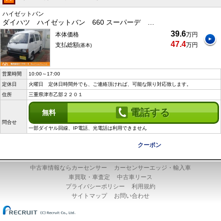
ハイゼットバン
ダイハツ ハイゼットバン 660 スーパーデ …
39.6
本体価格
万円
47.4
支払総額
万円
(基本)
営業時間
10:00～17:00
定休日
火曜日 定休日時間外でも、ご連絡頂ければ、可能な限り対応致します。
住所
三重県津市乙部２２０１
電話する
無料
問合せ
一部ダイヤル回線、IP電話、光電話は利用できません
クーポン
中古車情報ならカーセンサー
カーセンサーエッジ・輸入車
車買取・車査定
中古車リース
プライバシーポリシー
利用規約
サイトマップ
お問い合わせ