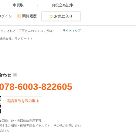
車買取
お役立ち記事
ログイン
閲覧履歴
お気に入り
サイトマップ
っさいけれど（三平さんのクチコミ投稿）
株式会社ホリクローネ )
合わせ
078-6003-822605
電話番号を読み取る
ル回線、IP・光回線は利用不可。
関するご相談・確認専用ダイヤルです。その他のお問い合わ
ださい。