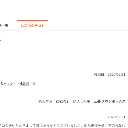
庫一覧
お店のクチコミ
る
投稿日：
2025/09/21
3
4
4
：
アフター：
品質：
購入年月：
2025/09
購入した車：
三菱 タウンボックス
2025/09/21
チコミをいただきまして誠にありがとうございました。新規車検を受けてのお渡し