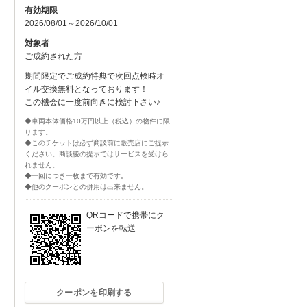
有効期限
2026/08/01～2026/10/01
対象者
ご成約された方
期間限定でご成約特典で次回点検時オ
イル交換無料となっております！
この機会に一度前向きに検討下さい♪
◆車両本体価格10万円以上（税込）の物件に限
ります。
◆このチケットは必ず商談前に販売店にご提示
ください。商談後の提示ではサービスを受けら
れません。
◆一回につき一枚まで有効です。
◆他のクーポンとの併用は出来ません。
QRコードで携帯にク
ーポンを転送
クーポンを印刷する