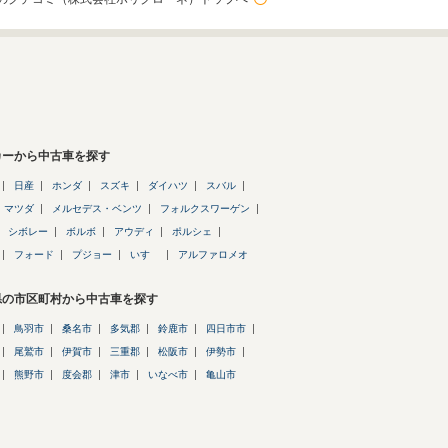
カーから中古車を探す
日産
ホンダ
スズキ
ダイハツ
スバル
マツダ
メルセデス・ベンツ
フォルクスワーゲン
シボレー
ボルボ
アウディ
ポルシェ
フォード
プジョー
いすゞ
アルファロメオ
県の市区町村から中古車を探す
鳥羽市
桑名市
多気郡
鈴鹿市
四日市市
尾鷲市
伊賀市
三重郡
松阪市
伊勢市
熊野市
度会郡
津市
いなべ市
亀山市