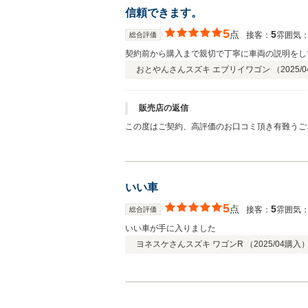
信頼できます。
5
点
5
接客：
雰囲気
総合評価
契約前から購入まで親切で丁寧に車両の説明をし
おとやんさん
スズキ エブリイワゴン （
2025/0
販売店の返信
この度はご契約、高評価のお口コミ頂き有難うご
交換など修理はさせて頂いてのお渡しでしたが、
その時はご遠慮なさらすに仰って下さいませ。こ
いい車
5
点
5
接客：
雰囲気
総合評価
いい車が手に入りました
ヨネスケさん
スズキ ワゴンR （
2025/04
購入