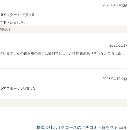
2025/04/27投稿
5
‐
5
：
アフター：
品質：
て下さいました。
4
購入）
2025/05/17
ざいます。その後お車の調子は如何でしょうか？問題のありそうなところは部品
年式の古い車両ですので、お使いの間に何か不具合が出てくるかもしれません。
の度は有難うございました。
2025/04/19投稿
5
5
5
：
アフター：
品質：
）
株式会社ホリクローネのクチコミ一覧を見る
(44件)