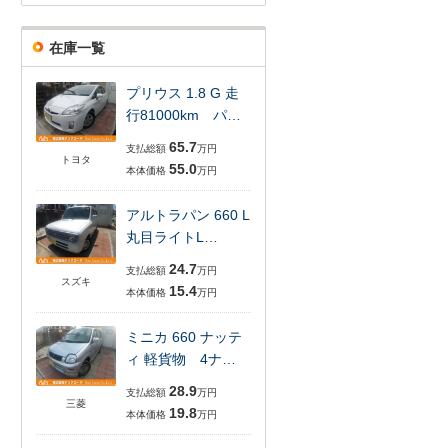
在庫一覧
プリウス 1.8 G 走
行81000km パ…
65.7
支払総額
万円
トヨタ
55.0
本体価格
万円
アルトラパン 660 L
丸目ライトL…
24.7
支払総額
万円
スズキ
15.4
本体価格
万円
ミニカ 660 ナッテ
ィ 軽貨物 4ナ…
28.9
支払総額
万円
三菱
19.8
本体価格
万円