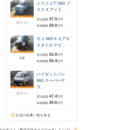
ミラココア 660 プ
ラス X アイド…
37.5
支払総額
万円
ダイハツ
28.6
本体価格
万円
モコ 660 X エアロ
スタイル ナビ…
32.8
支払総額
万円
日産
26.4
本体価格
万円
ハイゼットバン
660 スーパーデ
ラ…
ダイハツ
47.4
支払総額
万円
39.6
本体価格
万円
お店の在庫一覧を見る
のクチコミ（株式会社ホリクローネ）トップへ