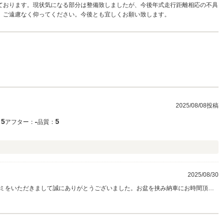
ております。現状気になる部分は整備致しましたが、今後年式走行距離相応の不具
、ご遠慮なく仰ってください。今後とも宜しくお願い致します。
2025/08/08投稿
5
‐
5
：
アフター：
品質：
2025/08/30
ミをいただきまして誠にありがとうございました。お盆を挟み納車にお時間頂き
年式の古い中古の軽自動車ですので、今後何か不具合が出るかもしれません。そ
ください。今後とも宜しくお願い致します。