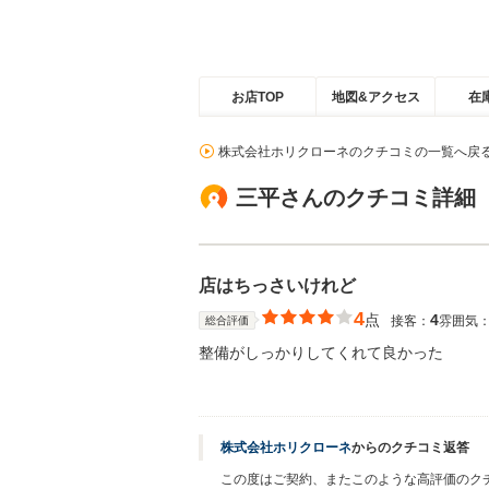
お店TOP
地図&アクセス
在
株式会社ホリクローネのクチコミの一覧へ戻
三平さんのクチコミ詳細
店はちっさいけれど
4
点
4
接客：
雰囲気
総合評価
整備がしっかりしてくれて良かった
株式会社ホリクローネ
からのクチコミ返答
この度はご契約、またこのような高評価のク