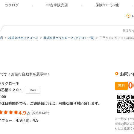
カタログ
中古車販売店
保険/ローン/他
店はち
店
株式会社ホリクローネ
株式会社ホリクローネ (クチコミ一覧)
三平さんのクチコミ詳細(
ネ
お問い
ネです！お値打自動車を展示中！
0
ホリクローネ
無料
市乙部２２０１
MAP
7:00
定休日時間外でも、ご連絡頂ければ、可能な限り対応致します。
4.9
点
(投稿数44件)
※一部ダイヤ
4.9
4.9
アフター：
品質：
※車の購入に
せはご遠慮く