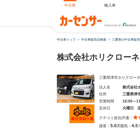
中古車
輸入車
中古車トップ
中古車販売店検索
三重県の中古車販売
株式会社ホリクロー
三重県津市ホリクロー
法人名
株式会社
住所
三重県津
営業時間
10:00～1
定休日
火曜日 
クチコミ総合評価：
5.0
4.5
接客：
雰囲気：