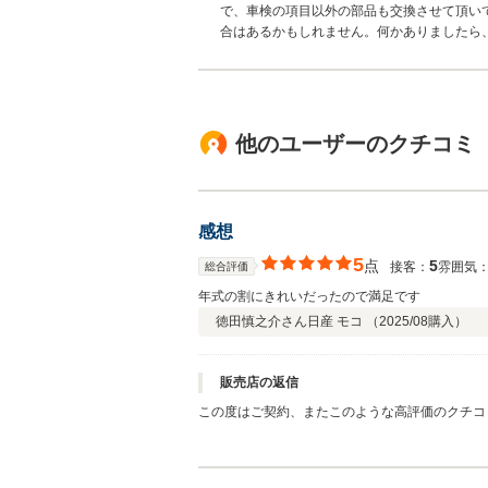
で、車検の項目以外の部品も交換させて頂い
合はあるかもしれません。何かありましたら
他のユーザーのクチコミ
感想
5
点
5
接客：
雰囲気
総合評価
年式の割にきれいだったので満足です
徳田慎之介さん
日産 モコ （
2025/08
購入）
販売店の返信
この度はご契約、またこのような高評価のクチコ
ましたが、その後お車の調子は如何でしょうか？
の時は対応させて頂きますので、お気軽に仰って