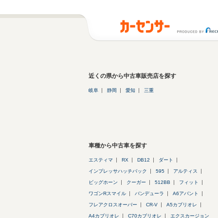
近くの県から中古車販売店を探す
岐阜
静岡
愛知
三重
車種から中古車を探す
エスティマ
RX
DB12
ダート
インプレッサハッチバック
595
アルティス
ビッグホーン
クーガー
512BB
フィット
ワゴンRスマイル
バンデューラ
A6アバント
フレアクロスオーバー
CR-V
A5カブリオレ
A4カブリオレ
C70カブリオレ
エクスカージョン