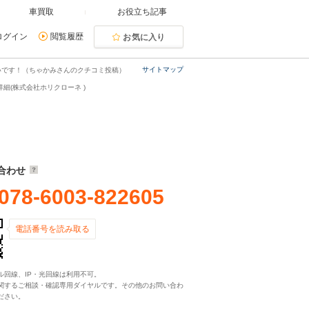
車買取
お役立ち記事
ログイン
閲覧履歴
お気に入り
サイトマップ
いです！（ちゃかみさんのクチコミ投稿）
細(株式会社ホリクローネ )
合わせ
078-6003-822605
電話番号を読み取る
ル回線、IP・光回線は利用不可。
関するご相談・確認専用ダイヤルです。その他のお問い合わ
ださい。