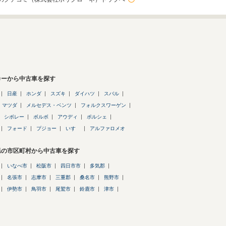
カーから中古車を探す
日産
ホンダ
スズキ
ダイハツ
スバル
マツダ
メルセデス・ベンツ
フォルクスワーゲン
シボレー
ボルボ
アウディ
ポルシェ
フォード
プジョー
いすゞ
アルファロメオ
県の市区町村から中古車を探す
いなべ市
松阪市
四日市市
多気郡
名張市
志摩市
三重郡
桑名市
熊野市
伊勢市
鳥羽市
尾鷲市
鈴鹿市
津市