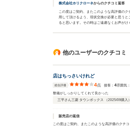
株式会社ホリクローネ
からのクチコミ返答
この度はご契約、またこのような高評価のク
用して頂けるよう、現状交換が必要と思うと
ると思います。その時はご遠慮なくお声がけ
他のユーザーのクチコミ
店はちっさいけれど
4
点
4
接客：
雰囲気
総合評価
整備がしっかりしてくれて良かった
三平さん
三菱 タウンボックス （
2025/09
購入
販売店の返信
この度はご契約、またこのような高評価のクチコ
で、車検の項目以外の部品も交換させて頂いてお