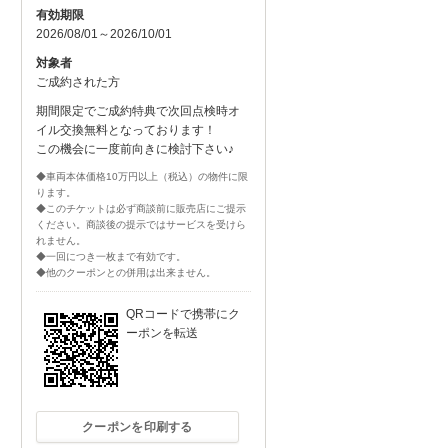
有効期限
2026/08/01～2026/10/01
対象者
ご成約された方
期間限定でご成約特典で次回点検時オ
イル交換無料となっております！
この機会に一度前向きに検討下さい♪
◆車両本体価格10万円以上（税込）の物件に限
ります。
◆このチケットは必ず商談前に販売店にご提示
ください。商談後の提示ではサービスを受けら
れません。
◆一回につき一枚まで有効です。
◆他のクーポンとの併用は出来ません。
QRコードで携帯にク
ーポンを転送
クーポンを印刷する