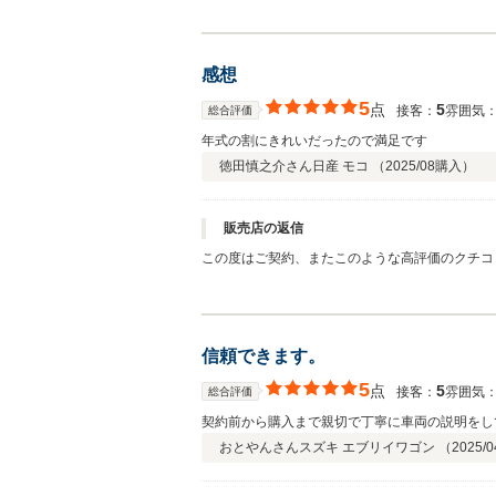
はあるかもしれません。何かありましたら、ご遠
感想
5
点
5
接客：
雰囲気
総合評価
年式の割にきれいだったので満足です
徳田慎之介さん
日産 モコ （
2025/08
購入）
販売店の返信
この度はご契約、またこのような高評価のクチコ
ましたが、その後お車の調子は如何でしょうか？
の時は対応させて頂きますので、お気軽に仰って
信頼できます。
5
点
5
接客：
雰囲気
総合評価
契約前から購入まで親切で丁寧に車両の説明をし
おとやんさん
スズキ エブリイワゴン （
2025/0