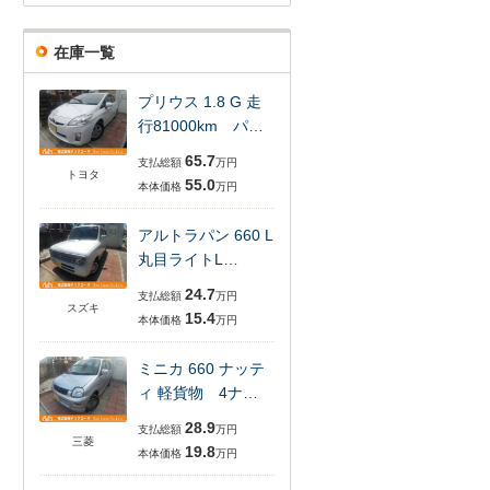
在庫一覧
プリウス 1.8 G 走
行81000km パ…
65.7
支払総額
万円
トヨタ
55.0
本体価格
万円
アルトラパン 660 L
丸目ライトL…
24.7
支払総額
万円
スズキ
15.4
本体価格
万円
ミニカ 660 ナッテ
ィ 軽貨物 4ナ…
28.9
支払総額
万円
三菱
19.8
本体価格
万円