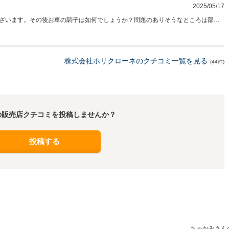
2025/05/17
ざいます。その後お車の調子は如何でしょうか？問題のありそうなところは部品
年式の古い車両ですので、お使いの間に何か不具合が出てくるかもしれません。
の度は有難うございました。
株式会社ホリクローネのクチコミ一覧を見る
(44件)
の販売店クチコミを投稿しませんか？
投稿する
ちゃかみさん