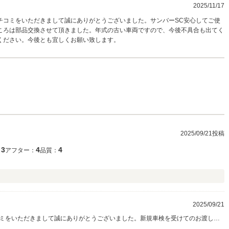
2025/11/17
チコミをいただきまして誠にありがとうございました。サンバーSC安心してご使
ころは部品交換させて頂きました。年式の古い車両ですので、今後不具合も出てく
ください。今後とも宜しくお願い致します。
2025/09/21投稿
3
4
4
：
アフター：
品質：
）
2025/09/21
ミをいただきまして誠にありがとうございました。新規車検を受けてのお渡し
ります。現状気になる部分は整備致しましたが、今後年式走行距離相応の不具合