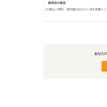
販売店の返信
この度はご契約、高評価のお口コミ頂き有難うご
交換など修理はさせて頂いてのお渡しでしたが、
その時はご遠慮なさらすに仰って下さいませ。こ
あなた