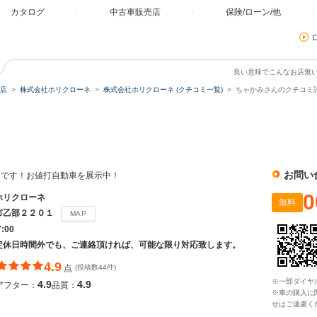
カタログ
中古車販売店
保険/ローン/他
良い意味でこんなお店無
店
株式会社ホリクローネ
株式会社ホリクローネ (クチコミ一覧)
ちゃかみさんのクチコミ詳
ネ
お問い
ネです！お値打自動車を展示中！
0
ホリクローネ
無料
市乙部２２０１
MAP
7:00
定休日時間外でも、ご連絡頂ければ、可能な限り対応致します。
4.9
点
(投稿数44件)
※一部ダイヤ
4.9
4.9
アフター：
品質：
※車の購入に
せはご遠慮く