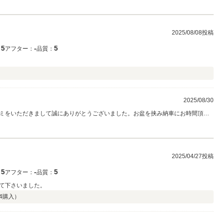
慮なく仰ってください。今後とも宜しくお願い致します。
2025/08/08投稿
5
‐
5
：
アフター：
品質：
2025/08/30
ミをいただきまして誠にありがとうございました。お盆を挟み納車にお時間頂き
年式の古い中古の軽自動車ですので、今後何か不具合が出るかもしれません。そ
ください。今後とも宜しくお願い致します。
2025/04/27投稿
5
‐
5
：
アフター：
品質：
て下さいました。
4
購入）