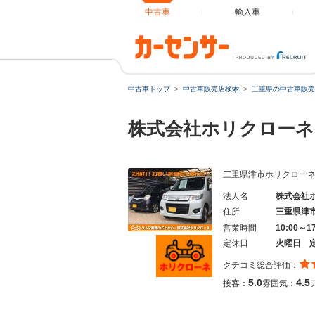
中古車
輸入車
中古車トップ
中古車販売店検索
三重県の中古車販売
株式会社ホリクロー
三重県津市ホリクロー
法人名
株式会社
住所
三重県津
営業時間
10:00～1
定休日
火曜日 
クチコミ総合評価：
5.0
4.5
接客：
雰囲気：