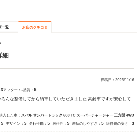
庫一覧
お店のクチコミ
る
詳細
投稿日：
2025/11/16
3
‐
5
：
アフター：
品質：
いろんな整備してから納車していただきました 高齢車ですが安心して
購入した車：
スバル サンバートラック 660 TC スーパーチャージャー 三方開 4WD
5
3
5
5
5
3
：
デザイン：
走行性能：
居住性：
運転のしやすさ：
維持費の安さ：