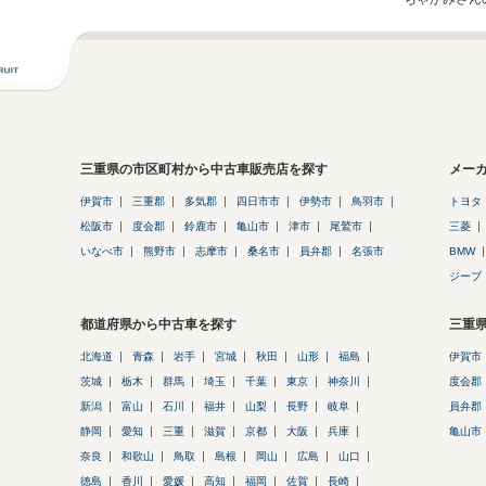
三重県の市区町村から中古車販売店を探す
メー
伊賀市
三重郡
多気郡
四日市市
伊勢市
鳥羽市
トヨタ
松阪市
度会郡
鈴鹿市
亀山市
津市
尾鷲市
三菱
いなべ市
熊野市
志摩市
桑名市
員弁郡
名張市
BMW
ジープ
都道府県から中古車を探す
三重
北海道
青森
岩手
宮城
秋田
山形
福島
伊賀市
茨城
栃木
群馬
埼玉
千葉
東京
神奈川
度会郡
新潟
富山
石川
福井
山梨
長野
岐阜
員弁郡
静岡
愛知
三重
滋賀
京都
大阪
兵庫
亀山市
奈良
和歌山
鳥取
島根
岡山
広島
山口
徳島
香川
愛媛
高知
福岡
佐賀
長崎