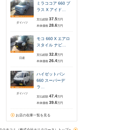
ミラココア 660 プ
ラス X アイド…
37.5
支払総額
万円
ダイハツ
28.6
本体価格
万円
モコ 660 X エアロ
スタイル ナビ…
32.8
支払総額
万円
日産
26.4
本体価格
万円
ハイゼットバン
660 スーパーデ
ラ…
ダイハツ
47.4
支払総額
万円
39.6
本体価格
万円
お店の在庫一覧を見る
のクチコミ（株式会社ホリクローネ）トップへ