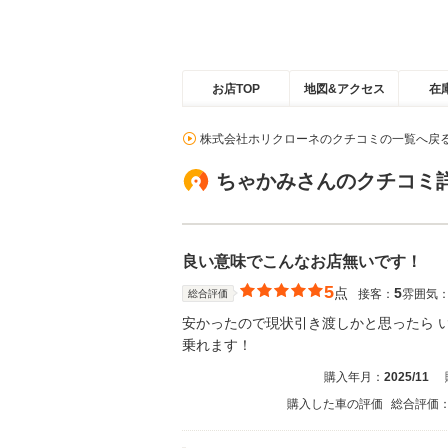
お店TOP
地図&アクセス
在
株式会社ホリクローネのクチコミの一覧へ戻
ちゃかみさんのクチコミ
良い意味でこんなお店無いです！
5
点
5
接客：
雰囲気
総合評価
安かったので現状引き渡しかと思ったら 
乗れます！
購入年月：
2025/11
購入した車の評価
総合評価