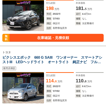
G18AWドラレコ2カメラ
支払総額
本体価格
198
181.
5
万円
万円
年式
2022
年
走行
4.4
万km
車検
'27/03
修復
なし
保証
保証付
整備
法定整備付
住所
長野県塩尻市
無
在庫確認・見積依頼
料
トヨタ
ピクシスエポック 660 G SAIII ワンオーナー スマートアシ
ストIII LEDヘッドライト オートライト 純正ナビ フルセ
グTV ドラレコ
販売店保証
支払総額
本体価格
114.
110.
6
6
万円
万円
年式
2022
年
走行
0.6
万km
車検
'27/02
修復
なし
保証
保証付
整備
法定整備付
住所
長野県塩尻市