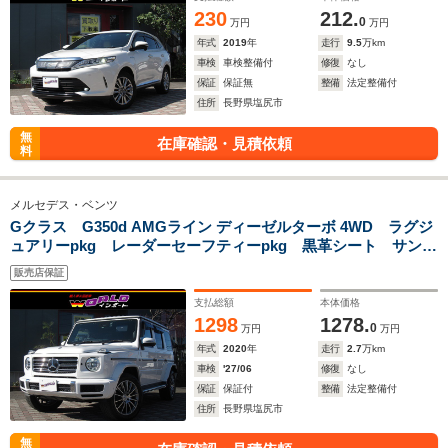
ィンカー クリアランスソナー パワーシート ETC
230
212.
0
万円
万円
年式
2019
年
走行
9.5
万km
車検
車検整備付
修復
なし
保証
保証無
整備
法定整備付
住所
長野県塩尻市
無
在庫確認・見積依頼
料
メルセデス・ベンツ
Gクラス G350d AMGライン ディーゼルターボ 4WD ラグジ
ュアリーpkg レーダーセーフティーpkg 黒革シート サンル
ーフ AMG20AW 純正ナビ フルセグTV リアエンターテイ
販売店保証
メント
支払総額
本体価格
1298
1278.
0
万円
万円
年式
2020
年
走行
2.7
万km
車検
'27/06
修復
なし
保証
保証付
整備
法定整備付
住所
長野県塩尻市
無