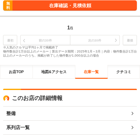
無
在庫確認・見積依頼
料
1
/1
最初
前の30件
次の30件
最後
※人気のクルマは平均1ヶ月で掲載終了
物件数合計1万台以上のメーカー｜算出データ期間：2025年1月～3月｜内容：物件数合計1万台
以上のメーカーのうち、掲載が終了した物件数が1,000台以上の場合
お店TOP
地図&アクセス
在庫一覧
クチコミ
このお店の詳細情報
整備
系列店一覧