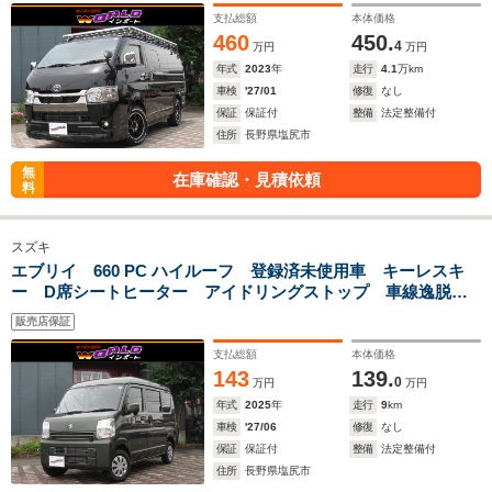
玄武チューンドトーションバー&ショック AIBAノセルダキャ
支払総額
本体価格
リア リアラダー
460
450.
4
万円
万円
年式
2023
年
走行
4.1
万km
車検
'27/01
修復
なし
保証
保証付
整備
法定整備付
住所
長野県塩尻市
無
在庫確認・見積依頼
料
スズキ
エブリイ 660 PC ハイルーフ 登録済未使用車 キーレスキ
ー D席シートヒーター アイドリングストップ 車線逸脱警
報機能 LEDヘッドライト バックセンサーオーバーヘッドシ
販売店保証
ェル
支払総額
本体価格
143
139.
0
万円
万円
年式
2025
年
走行
9
km
車検
'27/06
修復
なし
保証
保証付
整備
法定整備付
住所
長野県塩尻市