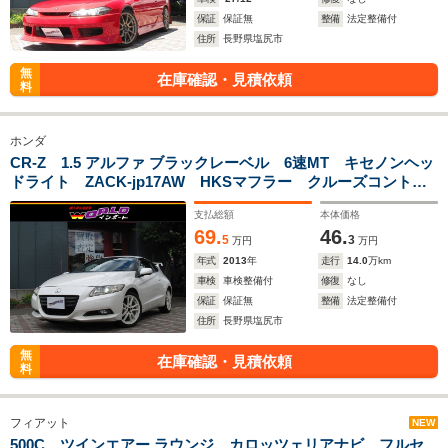
保証
保証無
整備
法定整備付
住所
長野県塩尻市
無
在庫確認・見積依頼
料
ホンダ
CR-Z 1.5 アルファ ブラックレーベル 6速MT キセノンヘッ
ドライト ZACK-jp17AW HKSマフラー クルーズコントロ
ール ドラレコ2カメラ HDDナビ バックカメラ スマート
支払総額
本体価格
キー
69.
46.
5
3
万円
万円
年式
2013
年
走行
14.0
万km
車検
車検整備付
修復
なし
保証
保証無
整備
法定整備付
住所
長野県塩尻市
無
在庫確認・見積依頼
料
フィアット
NEW
500C ツインエアー ラウンジ カロッツェリアナビ フルセ