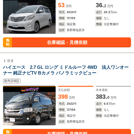
53
36.
2
万円
万円
年式
2010
年
走行
20.3
万km
車検
'27/03
修復
なし
保証
保証無
整備
法定整備付
住所
長野県塩尻市
無
在庫確認・見積依頼
料
トヨタ
ハイエース 2.7 GL ロング ミドルルーフ 4WD 法人ワンオー
ナー 純正ナビTV Bカメラ パノラミックビュー
販売店保証
支払総額
本体価格
398
383.
0
万円
万円
年式
2022
年
走行
6.0
万km
車検
'27/04
修復
なし
保証
保証付
整備
法定整備付
住所
長野県塩尻市
無
在庫確認・見積依頼