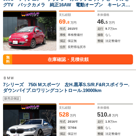
グTV バックカメラ 純正16AW 電動オープン キーレス
900ccターボ
支払総額
本体価格
69.
46.
8
5
万円
万円
年式
2015
年
走行
9.7
万km
車検
車検整備付
修復
なし
保証
保証無
整備
法定整備付
住所
長野県塩尻市
無
在庫確認・見積依頼
料
ＢＭＷ
7シリーズ 750i Mスポーツ 左H.黒革S.S/R.F&Rスポイラー.
ダウンパイプ.ロワリングコントロール.19000km
販売店保証
支払総額
本体価格
528
510.
0
万円
万円
年式
2016
年
走行
1.9
万km
車検
'27/04
修復
なし
保証
保証付
整備
法定整備付