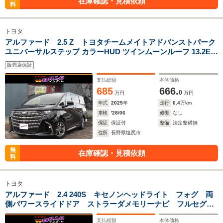
在庫確認・見積依頼
料
トヨタ
アルファード 2.5 Z トヨタチームメイトアドバンストパーク
ユニバーサルステップ カラーHUD ツインムーンルーフ 13.2EL
後席ディスプレイ 寒冷地仕様 プレミアムサウンド
販売店保証
支払総額
本体価格
685
666.
0
万円
万円
年式
2025
年
走行
0.4
万km
車検
'28/06
修復
なし
保証
保証付
整備
法定整備無
住所
長野県塩尻市
無
在庫確認・見積依頼
料
トヨタ
アルファード 2.4 240S キセノンヘッドライト フォグ 両
側パワースライドドア ストラーダメモリーナビ フルセグ
TV Bluetooth バックカメラ 純正18AW エンジンスタータ
支払総額
本体価格
ー スマートキー ETC 8人乗り