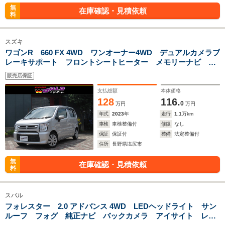
無
在庫確認・見積依頼
料
スズキ
ワゴンR 660 FX 4WD ワンオーナー4WD デュアルカメラブ
レーキサポート フロントシートヒーター メモリーナビ
TV Bluetooth バックカメラ オートエアコン スマトキ
販売店保証
ー プッシュスタート
支払総額
本体価格
128
116.
0
万円
万円
年式
2023
年
走行
1.1
万km
車検
車検整備付
修復
なし
保証
保証付
整備
法定整備付
住所
長野県塩尻市
無
在庫確認・見積依頼
料
スバル
フォレスター 2.0 アドバンス 4WD LEDヘッドライト サン
ルーフ フォグ 純正ナビ バックカメラ アイサイト レー