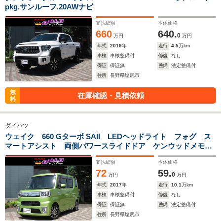
pkg.サンルーフ.20AWナビ
支払総額
本体価格
660
640.
0
万円
万円
年式
2019
年
走行
4.5
万km
車検
車検整備付
修復
なし
保証
保証無
整備
法定整備付
住所
長野県塩尻市
無
在庫確認・見積依頼
料
ダイハツ
ウェイク 660 Gターボ SAII LEDヘッドライト フォグ ス
マートアシスト 両側パワースライドドア ケンウッドメモリ
ーナビ フルセグTV Bluetooth バックカメラ スマートキ
支払総額
本体価格
ー ドラレコ ETC
72
59.
0
万円
万円
年式
2017
年
走行
10.1
万km
車検
車検整備付
修復
なし
保証
保証無
整備
法定整備付
住所
長野県塩尻市