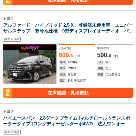
料
トヨタ
アルファード ハイブリッド 2.5 X 登録済未使用車 ユニバー
サルステップ 寒冷地仕様 9型ディスプレイオーディオ バッ
クカメラ 全周囲カメラ 両側パワースライド 100V電源 デ
販売店保証
ジタルインナーミラー レーダークルコン LEDヘッドライト
純正17AW
支払総額
本体価格
609.
590.
8
8
万円
万円
年式
2026
年
走行
5
km
車検
'29/04
修復
なし
保証
保証付
整備
法定整備無
住所
長野県塩尻市
無
在庫確認・見積依頼
料
トヨタ
ハイエースバン 2.8ダークプライムIIマルチロールトランスポ
ータータイプIIロングディーゼルターボ4WD 法人ワンオーナ
ー LEDヘッドライト&フォグ モデリスタFスポイラー 純正
販売店保証
ナビ フルセグTV パノラミックビューモニター ドラレコ