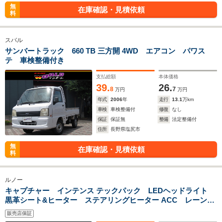
無
在庫確認・見積依頼
料
スバル
サンバートラック 660 TB 三方開 4WD エアコン パワス
テ 車検整備付き
支払総額
本体価格
39.
26.
8
7
万円
万円
年式
2006
年
走行
13.1
万km
車検
車検整備付
修復
なし
保証
保証無
整備
法定整備付
住所
長野県塩尻市
無
在庫確認・見積依頼
料
ルノー
キャプチャー インテンス テックパック LEDヘッドライト
黒革シート&ヒーター ステアリングヒーター ACC レーンキ
ープイアシスト スマートキー ディスプレイオーディオ
販売店保証
Bluetooth USBアラウンドビューモニター パークセンサー