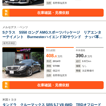
住所
長野県塩尻市
無
在庫確認・見積依頼
料
メルセデス・ベンツ
Sクラス S550 ロング AMGスポーツパッケージ リアエンタ
ーテイメント Burmesterハイエンド3Dサウンド ナッパ革ベ
ンチレーター パノラマサンルーフ HUD 360°カメラ エア
販売店保証
バランスP パワートランク アンビエントライト キーレス
ゴー
支払総額
本体価格
408.
390.
6
0
万円
万円
年式
2014
年
走行
3.9
万km
車検
'27/08
修復
なし
保証
保証付
整備
法定整備付
住所
長野県塩尻市
無
在庫確認・見積依頼
料
米国トヨタ
タンドラ クルーマックス SR5 5.7 V8 4WD TRDオフロード