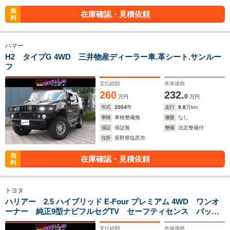
無
在庫確認・見積依頼
料
ハマー
H2 タイプG 4WD 三井物産ディーラー車.革シート.サンルー
フ
支払総額
本体価格
260
232.
0
万円
万円
年式
2004
年
走行
9.8
万km
車検
車検整備無
修復
なし
保証
保証無
整備
法定整備付
住所
長野県塩尻市
無
在庫確認・見積依頼
料
トヨタ
ハリアー 2.5 ハイブリッド E-Four プレミアム 4WD ワンオ
ーナー 純正9型ナビフルセグTV セーフティセンス バック
カメラ パワーバックドア 3眼LEDライト シーケンシャルウ
支払総額
本体価格