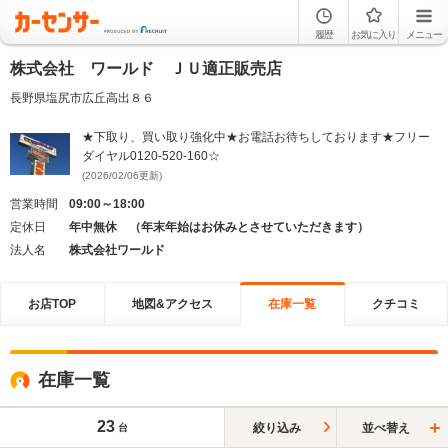
履歴
お気に入り
メニュー
株式会社 ワールド ＪＵ適正販売店
長野県塩尻市広丘高出８６
★下取り、買い取り強化中★お電話お待ちしております★フリー
ダイヤル0120-520-160☆
(2026/02/06更新)
営業時間
09:00～18:00
定休日
年中無休 （年末年始はお休みとさせていただきます）
法人名
株式会社ワールド
お店TOP
地図&アクセス
在庫一覧
クチコミ
在庫一覧
23
絞り込み
並べ替え
台