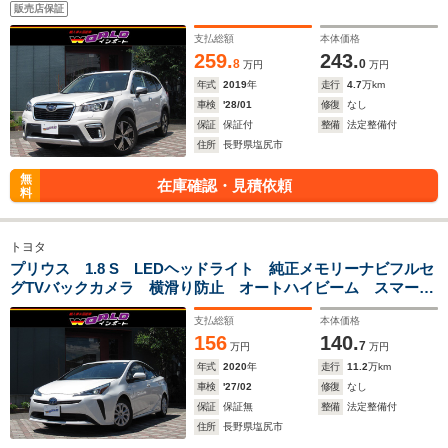
ダークルーズ 茶革シート Pシートヒーター パドルシフ
販売店保証
ト ステアリングヒーター ドラレコ ETC 純正18AW
支払総額
本体価格
259.
243.
8
0
万円
万円
年式
2019
年
走行
4.7
万km
車検
'28/01
修復
なし
保証
保証付
整備
法定整備付
住所
長野県塩尻市
無
在庫確認・見積依頼
料
トヨタ
プリウス 1.8 S LEDヘッドライト 純正メモリーナビフルセ
グTVバックカメラ 横滑り防止 オートハイビーム スマート
キー 純正15AW
支払総額
本体価格
156
140.
7
万円
万円
年式
2020
年
走行
11.2
万km
車検
'27/02
修復
なし
保証
保証無
整備
法定整備付
住所
長野県塩尻市