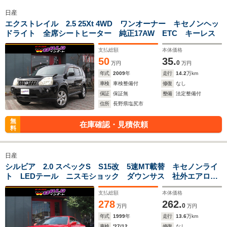
日産
エクストレイル 2.5 25Xt 4WD ワンオーナー キセノンヘッ
ドライト 全席シートヒーター 純正17AW ETC キーレス
支払総額
本体価格
50
35.
0
万円
万円
年式
2009
年
走行
14.2
万km
車検
車検整備付
修復
なし
保証
保証無
整備
法定整備付
住所
長野県塩尻市
無
在庫確認・見積依頼
料
日産
シルビア 2.0 スペックS S15改 5速MT載替 キセノンライ
ト LEDテール ニスモショック ダウンサス 社外エアロ
18AW MOMOステアリング CDチューナー ETC
支払総額
本体価格
278
262.
0
万円
万円
年式
1999
年
走行
13.6
万km
車検
'27/12
修復
なし