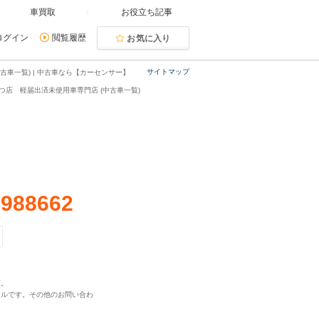
車買取
お役立ち記事
ログイン
閲覧履歴
お気に入り
サイトマップ
車一覧) | 中古車なら【カーセンサー】
店 軽届出済未使用車専門店 (中古車一覧)
店
-988662
可。
ヤルです。その他のお問い合わ