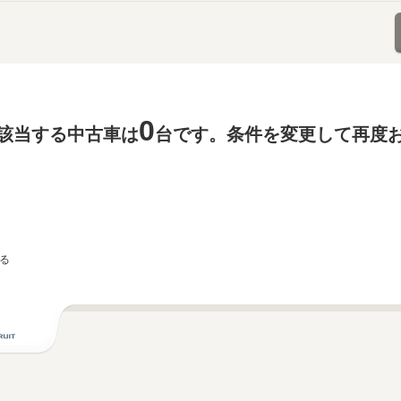
0
該当する中古車は
台です。条件を変更して再度
る