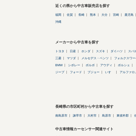
近くの県から中古車販売店を探す
福岡
佐賀
長崎
熊本
大分
宮崎
鹿児島
沖縄
メーカーから中古車を探す
トヨタ
日産
ホンダ
スズキ
ダイハツ
スバ
三菱
マツダ
メルセデス・ベンツ
フォルクスワー
BMW
シボレー
ボルボ
アウディ
ポルシェ
ジープ
フォード
プジョー
いすゞ
アルファロ
長崎県の市区町村から中古車を探す
南島原市
諫早市
大村市
島原市
東彼杵郡
中古車情報カーセンサー関連サイト