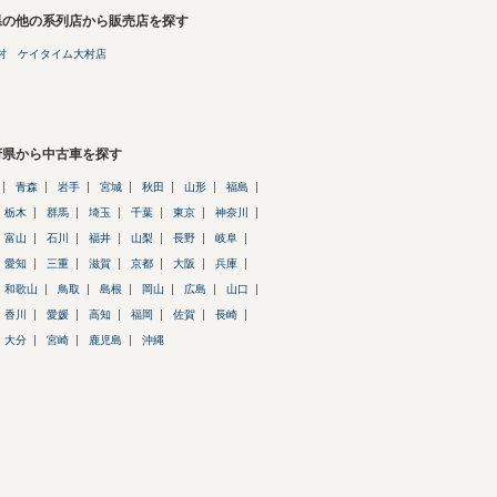
県の他の系列店から販売店を探す
村 ケイタイム大村店
府県から中古車を探す
青森
岩手
宮城
秋田
山形
福島
栃木
群馬
埼玉
千葉
東京
神奈川
富山
石川
福井
山梨
長野
岐阜
愛知
三重
滋賀
京都
大阪
兵庫
和歌山
鳥取
島根
岡山
広島
山口
香川
愛媛
高知
福岡
佐賀
長崎
大分
宮崎
鹿児島
沖縄