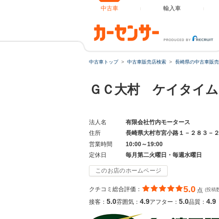
中古車
輸入車
中古車トップ
中古車販売店検索
長崎県の中古車販売
ＧＣ大村 ケイタイ
法人名
有限会社竹内モータース
住所
長崎県大村市宮小路１－２８３－
営業時間
10:00～19:00
定休日
毎月第二火曜日・毎週水曜日
このお店のホームページ
5.0
クチコミ総合評価：
点
(投稿数
5.0
4.9
5.0
4.9
接客：
雰囲気：
アフター：
品質：