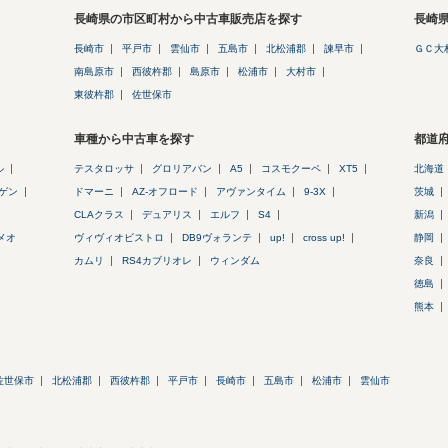
長崎県の市区町村から中古車販売店を探す
長崎
長崎市
平戸市
雲仙市
五島市
北松浦郡
諫早市
ＧＣ大
南島原市
西彼杵郡
島原市
松浦市
大村市
東彼杵郡
佐世保市
車種から中古車を探す
都道
ル
テスタロッサ
グロリアバン
A5
コスモクーペ
XT5
北海道
ゲン
ドマーニ
AZ-オフロード
アヴァンタイム
9-3X
茨城
CLAクラス
デュアリス
エルフ
S4
新潟
メオ
ヴィヴィオビストロ
DB9ヴォランテ
up!
cross up!
静岡
カムリ
RS4カブリオレ
ウィンダム
奈良
徳島
熊本
佐世保市
北松浦郡
西彼杵郡
平戸市
長崎市
五島市
松浦市
雲仙市