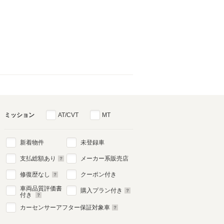
ミッション
AT/CVT
MT
新着物件
未登録車
支払総額あり
メーカー系販売店
修復歴なし
クーポン付き
車両品質評価書
購入プラン付き
付き
カーセンサーアフター保証対象車