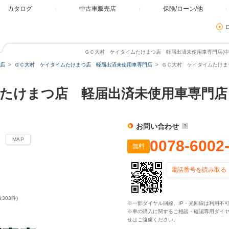
カタログ
中古車販売店
保険/ローン/他
ＧＣ大村 ケイタイムたけまつ店 軽届出済未使用車専門店(中古
店
ＧＣ大村 ケイタイムたけまつ店 軽届出済未使用車専門店
ＧＣ大村 ケイタイムたけまつ
ムたけまつ店 軽届出済未使用車専門
お問い合わせ
２
MAP
0078-6002
無料
電話番号を読み取る
303件)
※一部ダイヤル回線、IP・光回線は利用不
※車の購入に関するご相談・確認専用ダイ
せはご遠慮ください。