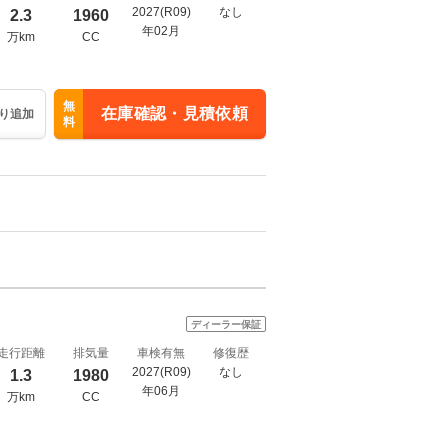
2027(R09)
なし
2.3
1960
年02月
万km
CC
無
在庫確認・見積依頼
り追加
料
ディーラー保証
走行距離
排気量
車検有無
修復歴
2027(R09)
なし
1.3
1980
年06月
万km
CC