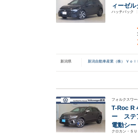
ィーゼル
ハッチバック
新潟県
新潟自動車産業（株） Ｖｏｌ
フォルクスワー
T-Roc
ー ステ
電動シー
クロカン・ＳＵ