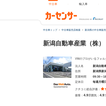
中古車
輸入車
中古車トップ
中古車販売店検索
新潟県の中古車販売
新潟自動車産業（株）
VWのプロがいるフォル
法人名
新潟自動
住所
新潟県新
営業時間
09:30～
定休日
毎週月曜
クチコミ総合評価：
4.9
4.9
接客：
雰囲気：