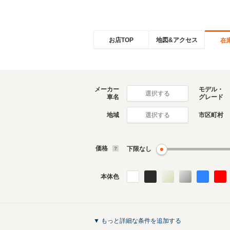
お店TOP
地図&アクセス
在
メーカー
モデル・
選択する
車名
グレード
地域
市区町村
選択する
価格
下限なし
本体色
▼ もっと詳細な条件を追加する