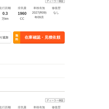
ディーラー保証
走行距離
排気量
車検有無
修復歴
2027(R09)
なし
0.3
1960
年09月
万km
CC
無
在庫確認・見積依頼
り追加
料
ディーラー保証
走行距離
排気量
車検有無
修復歴