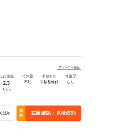
ディーラー保証
走行距離
排気量
車検有無
修復歴
不明
車検整備付
なし
2.3
万km
無
在庫確認・見積依頼
り追加
料