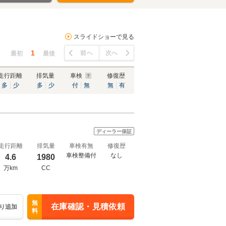
スライドショーで見る
1
前へ
次へ
最初
最後
走行距離
排気量
車検
修復歴
多
少
多
少
付
無
無
有
ディーラー保証
走行距離
排気量
車検有無
修復歴
車検整備付
なし
4.6
1980
万km
CC
無
在庫確認・見積依頼
り追加
料