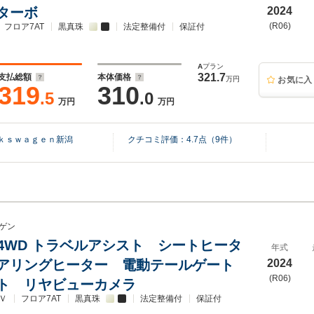
ターボ
2024
(R06)
フロア7AT
黒真珠
法定整備付
保証付
A
プラン
321.7
支払総額
本体価格
万円
お気に入
319
310
.5
.0
万円
万円
ｋｓｗａｇｅｎ新潟
クチコミ評価：
4.7
点（
9
件）
ゲン
 R 4WD トラベルアシスト シートヒータ
年式
アリングヒーター 電動テールゲート
2024
(R06)
ト リヤビューカメラ
Ｖ
フロア7AT
黒真珠
法定整備付
保証付