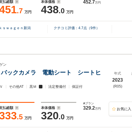
452.7
支払総額
本体価格
万円
451
438
.7
.0
万円
万円
ｋｓｗａｇｅｎ新潟
クチコミ評価：
4.7
点（
9
件）
ゲン
プロ バックカメラ 電動シート シートヒ
年式
2023
(R05)
Ｖ
その他AT
黒Ｍ
法定整備付
保証付
A
プラン
329.2
支払総額
本体価格
万円
お気に入
333
320
.5
.0
万円
万円