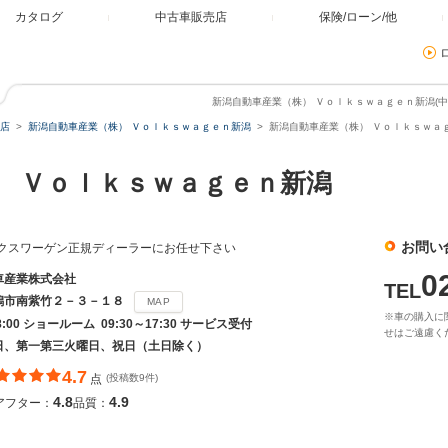
カタログ
中古車販売店
保険/ローン/他
新潟自動車産業（株） Ｖｏｌｋｓｗａｇｅｎ新潟(中
店
新潟自動車産業（株） Ｖｏｌｋｓｗａｇｅｎ新潟
新潟自動車産業（株） Ｖｏｌｋｓｗａｇ
 Ｖｏｌｋｓｗａｇｅｎ新潟
お問い
クスワーゲン正規ディーラーにお任せ下さい
0
車産業株式会社
TEL
潟市南紫竹２－３－１８
MAP
※車の購入に
18:00 ショールーム 09:30～17:30 サービス受付
せはご遠慮く
日、第一第三火曜日、祝日（土日除く）
4.7
点
(投稿数9件)
4.8
4.9
アフター：
品質：