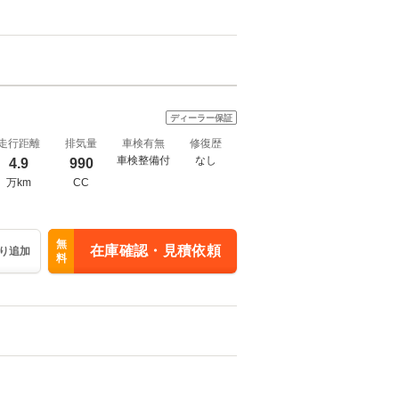
ディーラー保証
走行距離
排気量
車検有無
修復歴
車検整備付
なし
4.9
990
万km
CC
無
在庫確認・見積依頼
り追加
料