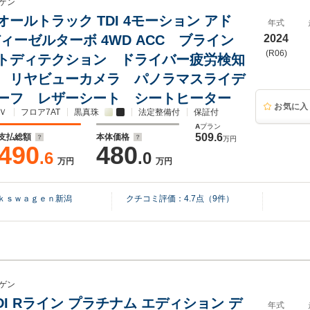
ゲン
ールトラック TDI 4モーション アド
年式
ィーゼルターボ 4WD ACC ブライン
2024
(R06)
トディテクション ドライバー疲労検知
 リヤビューカメラ パノラマスライデ
ーフ レザーシート シートヒーター
お気に入
Ｖ
フロア7AT
黒真珠
法定整備付
保証付
A
プラン
509.6
支払総額
本体価格
万円
490
480
.6
.0
万円
万円
ｋｓｗａｇｅｎ新潟
クチコミ評価：
4.7
点（
9
件）
ゲン
DI Rライン プラチナム エディション デ
年式