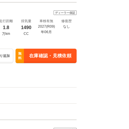
ディーラー保証
走行距離
排気量
車検有無
修復歴
2027(R09)
なし
1.8
1490
年06月
万km
CC
無
在庫確認・見積依頼
り追加
料