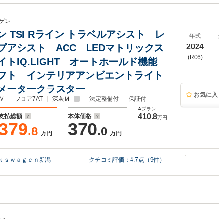
ゲン
 TSI Rライン トラベルアシスト レ
年式
プアシスト ACC LEDマトリックス
2024
(R06)
イトIQ.LIGHT オートホールド機能
フト インテリアアンビエントライト
メータークラスター
お気に入
Ｖ
フロア7AT
深灰Ｍ
法定整備付
保証付
A
プラン
410.8
支払総額
本体価格
万円
379
370
.8
.0
万円
万円
ｋｓｗａｇｅｎ新潟
クチコミ評価：
4.7
点（
9
件）