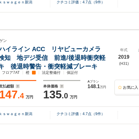
ｋｓｗａｇｅｎ新潟
クチコミ評価：
4.7
点（
9
件）
ゲン
SI ハイライン ACC リヤビューカメラ
年式
検知 地デジ受信 前進/後退時衝突軽
2019
(H31)
キ 後退時警告・衝突軽減ブレーキ
フロア7AT
橙
法定整備付
保証付
A
プラン
148.1
支払総額
本体価格
万円
お気に入
147
135
.4
.0
万円
万円
ｋｓｗａｇｅｎ新潟
クチコミ評価：
4.7
点（
9
件）