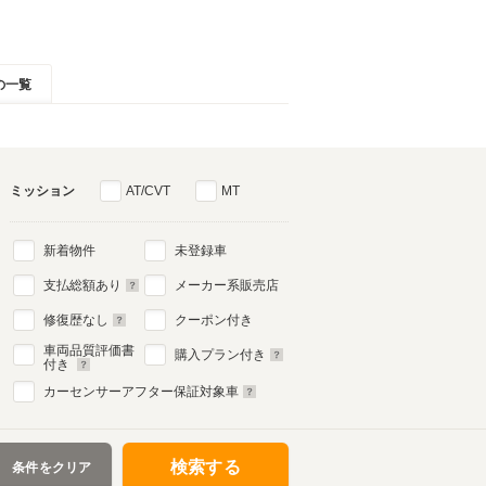
の一覧
ミッション
AT/CVT
MT
新着物件
未登録車
支払総額あり
メーカー系販売店
修復歴なし
クーポン付き
車両品質評価書
購入プラン付き
付き
カーセンサーアフター保証対象車
検索する
条件をクリア