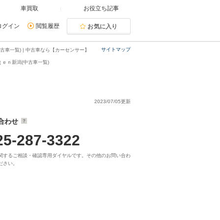
車買取
お役立ち記事
ログイン
閲覧履歴
お気に入り
サイトマップ
古車一覧) | 中古車なら【カーセンサー】
ｅｎ新潟(中古車一覧)
2023/07/05更新
合わせ
25-287-3322
関するご相談・確認専用ダイヤルです。その他のお問い合わ
ださい。