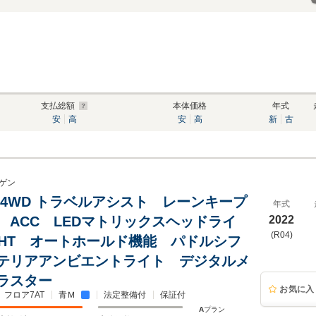
支払総額
本体価格
年式
安
高
安
高
新
古
ゲン
R 4WD トラベルアシスト レーンキープ
年式
 ACC LEDマトリックスヘッドライ
2022
(R04)
IGHT オートホールド機能 パドルシフ
テリアアンビエントライト デジタルメ
ラスター
お気に入
フロア7AT
青Ｍ
法定整備付
保証付
A
プラン