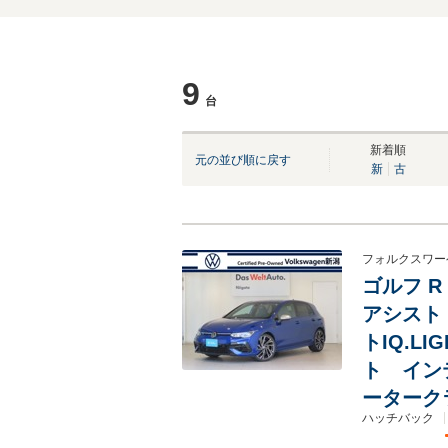
9
台
新着順
元の並び順に戻す
新
古
フォルクスワー
ゴルフ 
アシスト
トIQ.L
ト イン
ーターク
ハッチバック