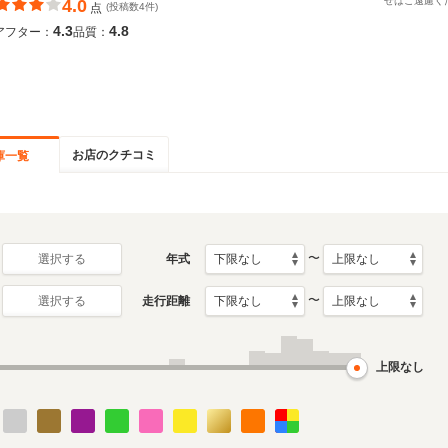
せはご遠慮く
4.0
点
(投稿数4件)
4.3
4.8
アフター：
品質：
お店のクチコミ
庫一覧
〜
年式
選択する
〜
走行距離
選択する
上限なし