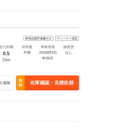
車両品質評価書付き
ディーラー保証
走行距離
排気量
車検有無
修復歴
不明
2028(R10)
なし
0.5
年06月
万km
無
在庫確認・見積依頼
り追加
料