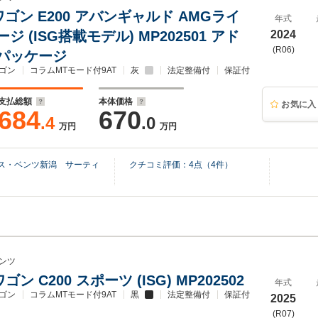
ゴン E200 アバンギャルド AMGライ
年式
ジ (ISG搭載モデル) MP202501 アド
2024
(R06)
パッケージ
ゴン
コラムMTモード付9AT
灰
法定整備付
保証付
支払総額
本体価格
お気に入
684
670
.4
.0
万円
万円
デス・ベンツ新潟 サーティ
クチコミ評価：
4
点（
4
件）
ンツ
ン C200 スポーツ (ISG) MP202502
年式
ゴン
コラムMTモード付9AT
黒
法定整備付
保証付
2025
(R07)