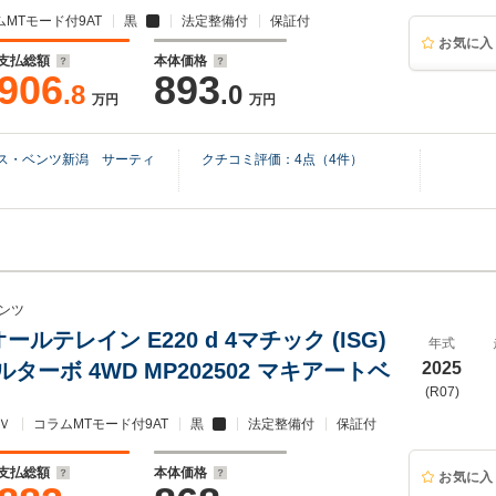
ムMTモード付9AT
黒
法定整備付
保証付
お気に入
支払総額
本体価格
906
893
.8
.0
万円
万円
デス・ベンツ新潟 サーティ
クチコミ評価：
4
点（
4
件）
ンツ
ールテレイン E220 d 4マチック (ISG)
年式
ターボ 4WD MP202502 マキアートベ
2025
(R07)
Ｖ
コラムMTモード付9AT
黒
法定整備付
保証付
支払総額
本体価格
お気に入