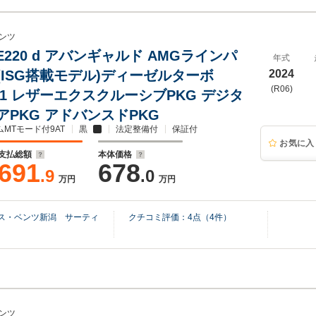
ンツ
E220 d アバンギャルド AMGラインパ
年式
(ISG搭載モデル)ディーゼルターボ
2024
(R06)
401 レザーエクスクルーシブPKG デジタ
アPKG アドバンスドPKG
ムMTモード付9AT
黒
法定整備付
保証付
お気に入
支払総額
本体価格
691
678
.9
.0
万円
万円
デス・ベンツ新潟 サーティ
クチコミ評価：
4
点（
4
件）
ンツ