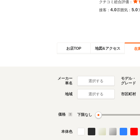
クチコミ総合評価：
4.0
5.0
接客：
雰囲気：
お店TOP
地図&アクセス
在
メーカー
モデル・
選択する
車名
グレード
地域
市区町村
選択する
価格
下限なし
本体色