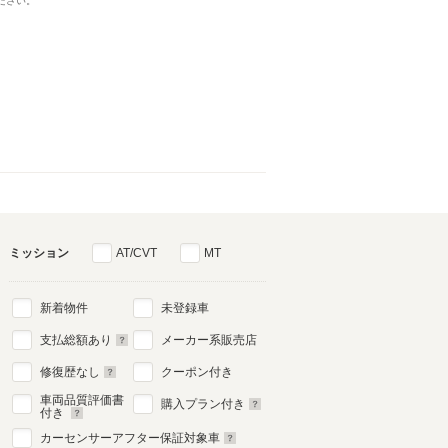
ださい。
ミッション
AT/CVT
MT
新着物件
未登録車
支払総額あり
メーカー系販売店
修復歴なし
クーポン付き
車両品質評価書
購入プラン付き
付き
カーセンサーアフター保証対象車