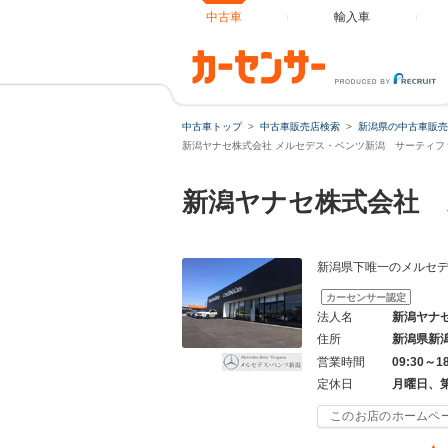
中古車
輸入車
中古車トップ
中古車販売店検索
新潟県の中古車販売
新潟ヤナセ株式会社 メルセデス・ベンツ新潟 サーティフ
新潟ヤナセ株式会社
新潟県下唯一のメルセ
カーセンサー認定
法人名
新潟ヤナ
住所
新潟県新
営業時間
09:30～1
定休日
月曜日、
このお店のホームペ