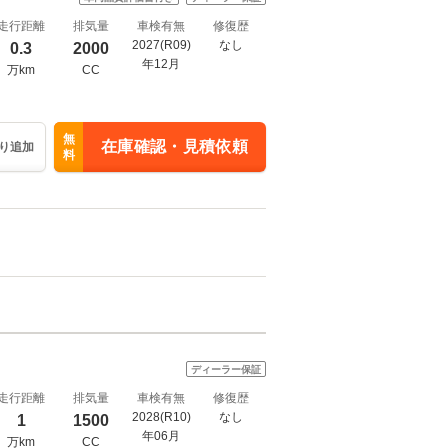
走行距離
排気量
車検有無
修復歴
2027(R09)
なし
0.3
2000
年12月
万km
CC
無
在庫確認・見積依頼
り追加
料
ディーラー保証
走行距離
排気量
車検有無
修復歴
2028(R10)
なし
1
1500
年06月
万km
CC