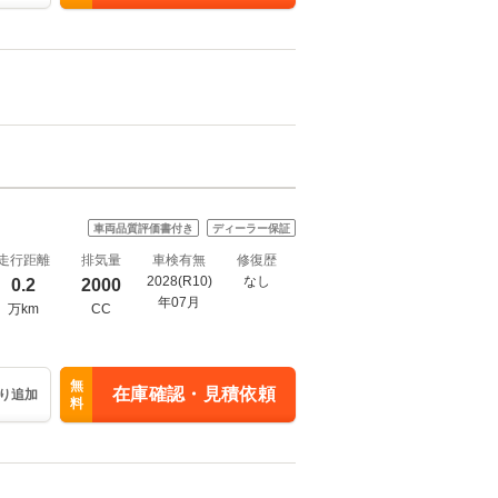
車両品質評価書付き
ディーラー保証
走行距離
排気量
車検有無
修復歴
2028(R10)
なし
0.2
2000
年07月
万km
CC
無
在庫確認・見積依頼
り追加
料