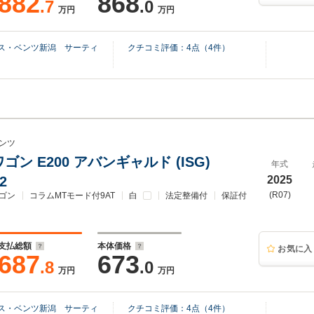
882
868
.7
.0
万円
万円
デス・ベンツ新潟 サーティ
クチコミ評価：
4
点（
4
件）
ンツ
ゴン E200 アバンギャルド (ISG)
年式
02
2025
(R07)
ゴン
コラムMTモード付9AT
白
法定整備付
保証付
支払総額
本体価格
お気に入
687
673
.8
.0
万円
万円
デス・ベンツ新潟 サーティ
クチコミ評価：
4
点（
4
件）