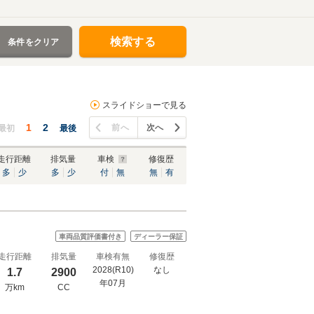
検索する
条件をクリア
スライドショーで見る
1
2
前へ
次へ
最初
最後
走行距離
排気量
車検
修復歴
多
少
多
少
付
無
無
有
車両品質評価書付き
ディーラー保証
走行距離
排気量
車検有無
修復歴
2028(R10)
なし
1.7
2900
年07月
万km
CC