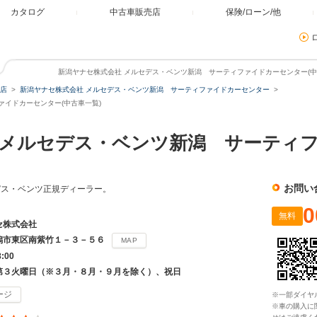
カタログ
中古車販売店
保険/ローン/他
新潟ヤナセ株式会社 メルセデス・ベンツ新潟 サーティファイドカーセンター(中古
店
新潟ヤナセ株式会社 メルセデス・ベンツ新潟 サーティファイドカーセンター
ァイドカーセンター(中古車一覧)
 メルセデス・ベンツ新潟 サーティ
お問い
デス・ベンツ正規ディーラー。
0
無料
セ株式会社
潟市東区南紫竹１－３－５６
MAP
8:00
第３火曜日（※３月・８月・９月を除く）、祝日
ージ
※一部ダイヤ
※車の購入に