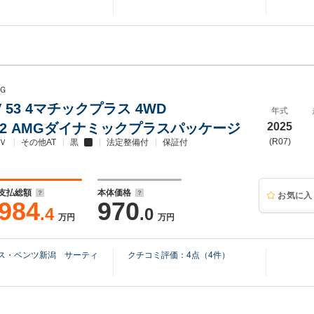
Ｇ
V 53 4マチックプラス 4WD
年式
402 AMGダイナミックプラスパッケージ
2025
(R07)
Ｖ
その他AT
黒
法定整備付
保証付
支払総額
本体価格
お気に入
984
970
.4
.0
万円
万円
デス・ベンツ新潟 サーティ
クチコミ評価：
4
点（
4
件）