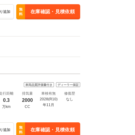
無
在庫確認・見積依頼
り追加
料
車両品質評価書付き
ディーラー保証
走行距離
排気量
車検有無
修復歴
2028(R10)
なし
0.3
2000
年11月
万km
CC
無
在庫確認・見積依頼
り追加
料