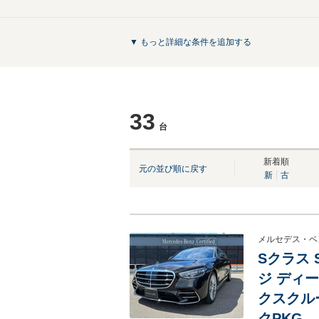
▼ もっと詳細な条件を追加する
33
台
NEW
新着順
元の並び順に戻す
新
古
メルセデス・ベ
Sクラス 
ジ ディー
クスクル
クPKG