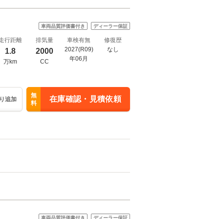
車両品質評価書付き
ディーラー保証
走行距離
排気量
車検有無
修復歴
2027(R09)
なし
1.8
2000
年06月
万km
CC
無
在庫確認・見積依頼
り追加
料
車両品質評価書付き
ディーラー保証