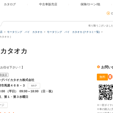
カタログ
中古車販売店
保険/ローン/他
有り難うございまし
店
モータリング バイ カタオカ
モータリング バイ カタオカ (クチコミ一覧)
タオカ )
 カタオカ
お問い
もお任せ下さい！】
0
取扱店
無料
ングバイカタオカ株式会社
磐市馬屋４６８－３
MAP
9:00 （平日） 09:00～18:00 （日・祝）
日、第１・第３水曜日
ージ
※一部ダイヤ
※車の購入に