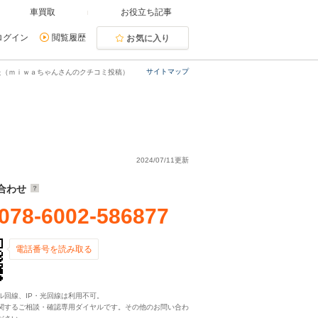
車買取
お役立ち記事
ログイン
閲覧履歴
お気に入り
サイトマップ
た（ｍｉｗａちゃんさんのクチコミ投稿）
2024/07/11更新
合わせ
078-6002-586877
電話番号を読み取る
ル回線、IP・光回線は利用不可。
関するご相談・確認専用ダイヤルです。その他のお問い合わ