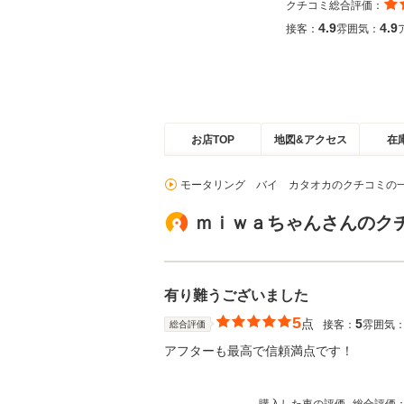
クチコミ総合評価：
4.9
4.9
接客：
雰囲気：
お店TOP
地図&アクセス
在
モータリング バイ カタオカのクチコミの
ｍｉｗａちゃんさんのク
有り難うございました
5
点
5
接客：
雰囲気
総合評価
アフターも最高で信頼満点です！