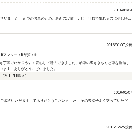
2016/02/04
ございました！ 新型のお車のため、最新の設備、ナビ、仕様で慣れるのに少し時間
オイル交換です。お忘れなくしてください！ また娘さんの時にもぜひぜひお願いし
2016/01/07投稿
5
5
5
：
アフター：
品質：
も丁寧でわかりやすく安心して購入できました。納車の際もきちんと車を整備し
います。ありがとうございました。
 （
2015/11
購入）
2016/01/07
不具合、気になることなどございましたら、ご遠慮なくおっしゃって下さい。 また
メンテナンス等のご来店心よりお待ちしています。 スタッフ一同ご来店心よりお待ちしています。
2015/12/25投稿