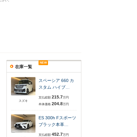
ださい。
NEW
NEW
在庫一覧
スペーシア 660 カ
スタム ハイブ…
215.7
支払総額
万円
スズキ
204.8
本体価格
万円
ES 300h Fスポーツ
ブラック本革…
452.7
支払総額
万円