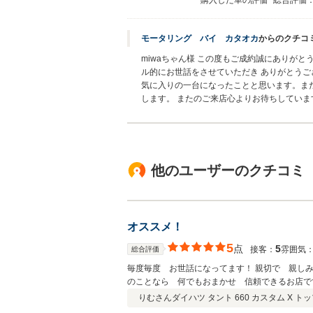
購入した車の評価
総合評価
モータリング バイ カタオカ
からのクチコ
miwaちゃん様 この度もご成約誠にありが
ル的にお世話をさせていただき ありがとう
気に入りの一台になったことと思います。ま
します。 またのご来店心よりお待ちしていま
他のユーザーのクチコミ
オススメ！
5
点
5
接客：
雰囲気
総合評価
毎度毎度 お世話になってます！ 親切で 親し
のことなら 何でもおまかせ 信頼できるお店です(
りむさん
ダイハツ タント 660 カスタム X ト