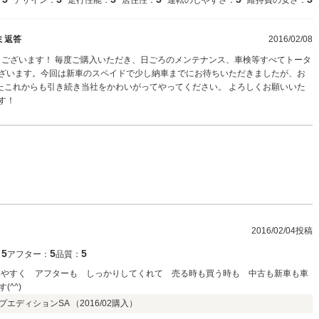
：
デザイン：
走行性能：
居住性：
運転のしやすさ：
維持費の安さ：
ミ返答
2016/02/08
とうございます！ 毎度ご購入いただき、日ごろのメンテナンス、車検等すべてトータ
ございます。今回は新車のスペイドで少し納車までにお待ちいただきましたが、お
たこれからも引き続き当社をかわいがってやってください。 よろしくお願いいた
す！
2016/02/04投稿
5
5
5
：
アフター：
品質：
みやすく アフターも しっかりしてくれて 売る時も買う時も 中古も新車も車
^^)
ップエディションSA （
2016/02
購入）