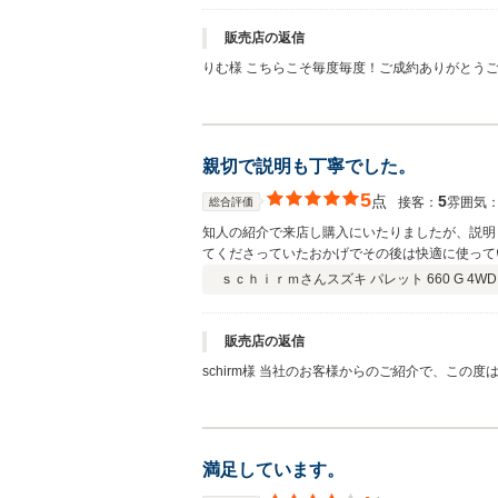
販売店の返信
りむ様 こちらこそ毎度毎度！ご成約ありがとう
がかかるかも知れませんね（笑） 次のご来店は
ます！ またのご来店お待ちしています！
親切で説明も丁寧でした。
5
点
5
接客：
雰囲気
総合評価
知人の紹介で来店し購入にいたりましたが、説明
てくださっていたおかげでその後は快適に使って
ｓｃｈｉｒｍさん
スズキ パレット 660 G 4WD
販売店の返信
schirm様 当社のお客様からのご紹介で、この度はご成約いただきましてありがとうございました。 その後調子よく乗っていただけ
てるとのことで、ありがとうございます。 また
満足しています。