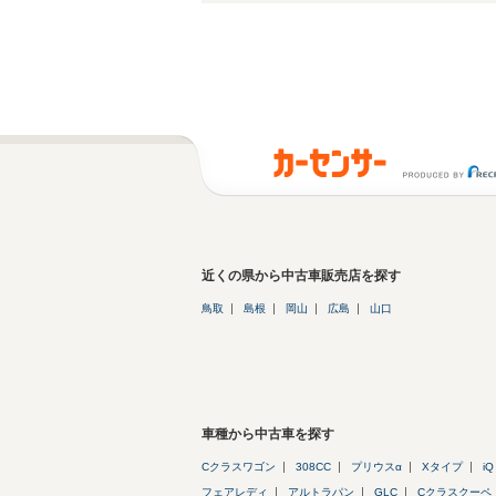
近くの県から中古車販売店を探す
鳥取
島根
岡山
広島
山口
車種から中古車を探す
Cクラスワゴン
308CC
プリウスα
Xタイプ
iQ
フェアレディ
アルトラパン
GLC
Cクラスクーペ