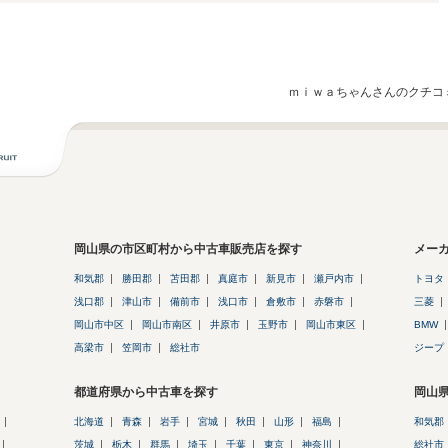
ｍｉｗａちゃんさんのクチコ
岡山県の市区町村から中古車販売店を探す
メー
和気郡
勝田郡
苫田郡
真庭市
新見市
瀬戸内市
トヨタ
浅口郡
津山市
備前市
浅口市
倉敷市
赤磐市
三菱
岡山市中区
岡山市南区
井原市
玉野市
岡山市東区
BMW
高梁市
笠岡市
総社市
ジープ
都道府県から中古車を探す
岡山
北海道
青森
岩手
宮城
秋田
山形
福島
和気郡
茨城
栃木
群馬
埼玉
千葉
東京
神奈川
総社市