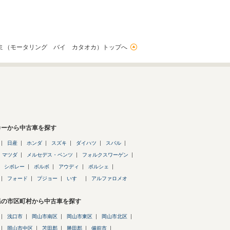
ミ（モータリング バイ カタオカ）トップへ
カーから中古車を探す
日産
ホンダ
スズキ
ダイハツ
スバル
マツダ
メルセデス・ベンツ
フォルクスワーゲン
シボレー
ボルボ
アウディ
ポルシェ
フォード
プジョー
いすゞ
アルファロメオ
県の市区町村から中古車を探す
浅口市
岡山市南区
岡山市東区
岡山市北区
岡山市中区
苫田郡
勝田郡
備前市