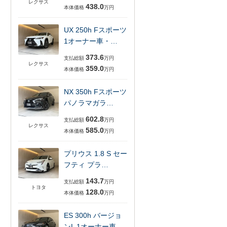
レクサス
438.0
本体価格
万円
UX 250h Fスポーツ
1オーナー車・…
373.6
支払総額
万円
レクサス
359.0
本体価格
万円
NX 350h Fスポーツ
パノラマガラ…
602.8
支払総額
万円
レクサス
585.0
本体価格
万円
プリウス 1.8 S セー
フティ プラ…
143.7
支払総額
万円
トヨタ
128.0
本体価格
万円
ES 300h バージョ
ンL 1オーナー車…