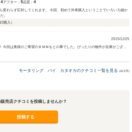
4
5
4
：
アフター：
品質：
ら変わらず応対してくれます。 今回、初めて外車購入ということでいろいろ細か
した。
10
購入）
2015/12/25
ます！ 今回は奥様のご希望のＢＭＷをとの事でした。ぴったりの物件が在庫がござい
して、ありがとうございました！ その後お車の調子はいかがでしょうか？ またの
 このたびはありがとうございました。
モータリング バイ カタオカのクチコミ一覧を見る
(421件)
の販売店クチコミを投稿しませんか？
投稿する