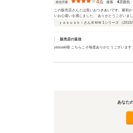
4
点
4
接客：
雰囲気
総合評価
この販売店さんとは長いおつきあいです。最初か
いお心遣いを感じました。 ありがとうございま
ｙａｓｕａｋｉさん
ＢＭＷ 1シリーズ （
2015/
販売店の返信
yasuaki様 こちらこそ毎度ありがとうござい
まして、気に入っていただき即ご成約いただきま
ご来店スタッフ一同、心よりお待ちしています。
あなた