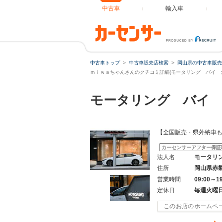
中古車
輸入車
中古車トップ
中古車販売店検索
岡山県の中古車販売
ｍｉｗａちゃんさんのクチコミ詳細(モータリング バイ カ
モータリング バイ
【全国販売・県外納車
カーセンサーアフター保証
法人名
モータリ
住所
岡山県赤
営業時間
09:00～1
定休日
毎週火曜
このお店のホームペ