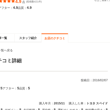
せはご遠慮く
4.9
点
(投稿数421件)
4.9
4.9
アフター：
品質：
庫一覧
スタッフ紹介
お店のクチコミ
一覧へ戻る
チコミ詳細
投稿日：
2016/02/07
5
5
5
：
アフター：
品質：
購入年月：
2015/11
購入した車：
トヨタ スペイド
5
5
5
5
5
5