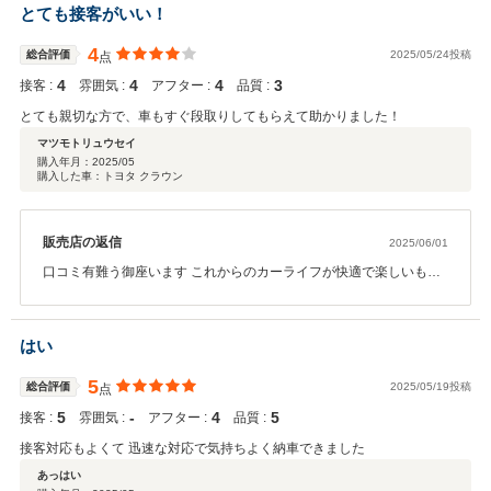
満足につながったのであれば、私たちとしても何よりです。 こちら
とても接客がいい！
こそ、数ある中からお選びいただきありがとうございました。今後
もお困りごとやご相談があれば、いつでもご連絡ください。またの
4
総合評価
2025/05/24投稿
点
ご縁を心よりお待ちしております！
4
4
4
3
接客 :
雰囲気 :
アフター :
品質 :
とても親切な方で、車もすぐ段取りしてもらえて助かりました！
マツモトリュウセイ
購入年月：
2025/05
購入した車：トヨタ クラウン
販売店の返信
2025/06/01
口コミ有難う御座います これからのカーライフが快適で楽しいもの
になりますように！ また機会がありましたら、ぜひよろしくお願い
いたします。 何かあればいつでもご連絡ください
はい
5
総合評価
2025/05/19投稿
点
5
‐
4
5
接客 :
雰囲気 :
アフター :
品質 :
接客対応もよくて 迅速な対応で気持ちよく納車できました
あっはい