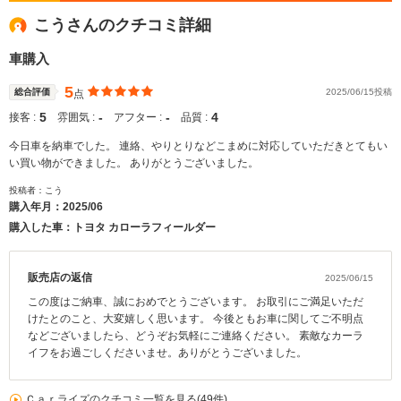
こうさんのクチコミ詳細
車購入
5
総合評価
2025/06/15投稿
点
5
‐
‐
4
接客 :
雰囲気 :
アフター :
品質 :
今日車を納車でした。 連絡、やりとりなどこまめに対応していただきとてもい
い買い物ができました。 ありがとうございました。
投稿者：こう
購入年月：
2025/06
購入した車：トヨタ カローラフィールダー
販売店の返信
2025/06/15
この度はご納車、誠におめでとうございます。 お取引にご満足いただ
けたとのこと、大変嬉しく思います。 今後ともお車に関してご不明点
などございましたら、どうぞお気軽にご連絡ください。 素敵なカーラ
イフをお過ごしくださいませ。ありがとうございました。
Ｃａｒライズのクチコミ一覧を見る(49件)