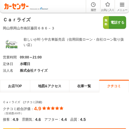
履歴
お気に入り
メニュー
Ｃａｒライズ
無
電話する
料
岡山県岡山市南区藤田６８６－３
欲しいが叶う中古車販売店（信用回復ローン・自社ローン取り扱
い店）
営業時間
09:00～21:00
定休日
水曜日
法人名
株式会社Ｆライズ
お店TOP
地図&アクセス
在庫一覧
クチコミ
Ｃａｒライズ (クチコミ詳細)
4.9
クチコミ総合評価：
（投稿数49件）
4.9
4.6
4.4
4.5
接客 :
雰囲気 :
アフター :
品質 :