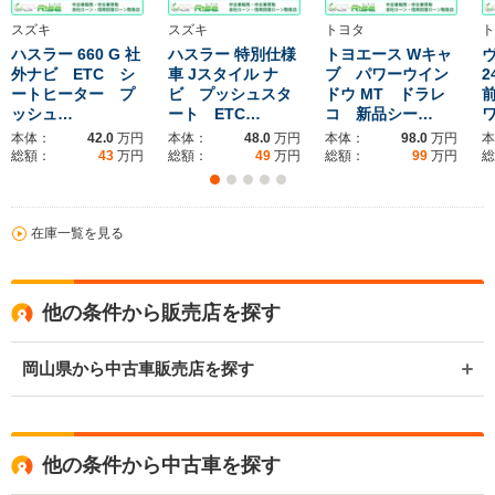
スズキ
スズキ
トヨタ
ト
ハスラー 660 G 社
ハスラー 特別仕様
トヨエース Wキャ
ヴ
外ナビ ETC シ
車 Jスタイル ナ
ブ パワーウイン
2
ートヒーター プ
ビ プッシュスタ
ドウ MT ドラレ
ッシュ…
ート ETC…
コ 新品シー…
本体：
42.0
万円
本体：
48.0
万円
本体：
98.0
万円
本
総額：
43
万円
総額：
49
万円
総額：
99
万円
総
在庫一覧を見る
他の条件から販売店を探す
岡山県から中古車販売店を探す
他の条件から中古車を探す