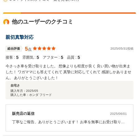
他のユーザーのクチコミ
親切真摯対応
5
総合評価
2025/05/31投稿
点
5
5
5
5
接客 :
雰囲気 :
アフター :
品質 :
今さっき車を受け取りました。 想像よりも程度が良く 良い買い物が出来ま
した！ ワガママにも答えてくれて 真摯に対応してくれて 感謝しかありませ
ん。 ありがとうございました！
自宅さ
購入年月：
2025/05
購入した車：ホンダ フリード
販売店の返信
2025/06/01
丁寧なご報告、ありがとうございます！ お車を無事にお受け取りい
ただき、想像以上に良い状態とのこと、本当に嬉しいお言葉です。
お客様のご希望にできる限りお応えし、真摯に対応できたことがご