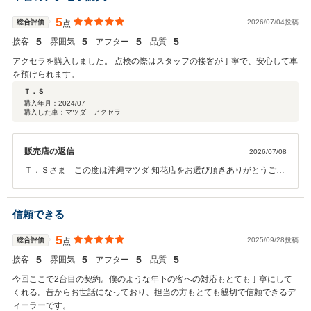
5
総合評価
2026/07/04投稿
点
5
5
5
5
接客 :
雰囲気 :
アフター :
品質 :
アクセラを購入しました。 点検の際はスタッフの接客が丁寧で、安心して車
を預けられます。
Ｔ．Ｓ
購入年月：
2024/07
購入した車：マツダ アクセラ
販売店の返信
2026/07/08
Ｔ．Ｓさま この度は沖縄マツダ 知花店をお選び頂きありがとうござ
いました。ご希望の条件を満たしたアクセラをお届けでき大変光栄で
ございます。その後のメンテナンスも知花店をご利用頂き重ねて感謝
申し上げます。先日の新型車ご試乗もありがとうございました！これ
信頼できる
からも安全なカーライフ、走る歓びをお届けできるようスタッフ一同
尽力して参ります。お気づきの点はぜひお気軽にお申し付けくださ
5
総合評価
2025/09/28投稿
点
い。今後ともよろしくお願いいたします。
5
5
5
5
接客 :
雰囲気 :
アフター :
品質 :
今回ここで2台目の契約。僕のような年下の客への対応もとても丁寧にして
くれる。昔からお世話になっており、担当の方もとても親切で信頼できるデ
ィーラーです。