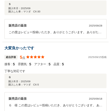
Ｓ
購入年月：
2025/09
購入した車：マツダ CX-30
販売店の返信
2025/09/28
この度はレビュー投稿いただき、ありがとうございます。 ありがたい
お言葉を頂戴し、スタッフ一同、大変励みになっております。 今後と
もご満足いただけるサービスを提供できるよう努めてまいります。 ま
たのご来店を心よりお待ち申し上げます。
大変良かったです
5
総合評価
2025/09/15投稿
点
5
5
5
5
接客 :
雰囲気 :
アフター :
品質 :
丁寧な対応です
Ｇ
購入年月：
2025/09
購入した車：マツダ CX-5
販売店の返信
2025/09/18
Ｇ 様 この度はレビュー投稿いただき、ありがとうございます。 あり
がたいお言葉を頂戴し、スタッフ一同、大変励みになっております。