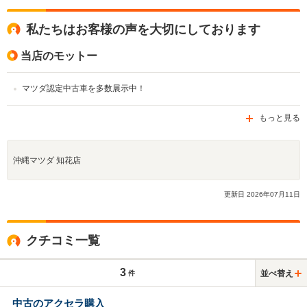
私たちはお客様の声を大切にしております
当店のモットー
マツダ認定中古車を多数展示中！
もっと見る
沖縄マツダ 知花店
更新日
2026
年
07
月
11
日
クチコミ一覧
3
並べ替え
件
中古のアクセラ購入