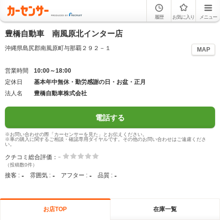
履歴
お気に入り
メニュー
豊橋自動車 南風原北インター店
沖縄県島尻郡南風原町与那覇２９２－１
MAP
営業時間
10:00～18:00
定休日
基本年中無休・勤労感謝の日・お盆・正月
法人名
豊橋自動車株式会社
電話する
※お問い合わせの際「カーセンサーを見た」とお伝えください。
※車の購入に関するご相談・確認専用ダイヤルです。その他のお問い合わせはご遠慮くださ
い。
-
クチコミ総合評価：
（投稿数0件）
-
-
-
-
接客 :
雰囲気 :
アフター :
品質 :
お店TOP
在庫一覧