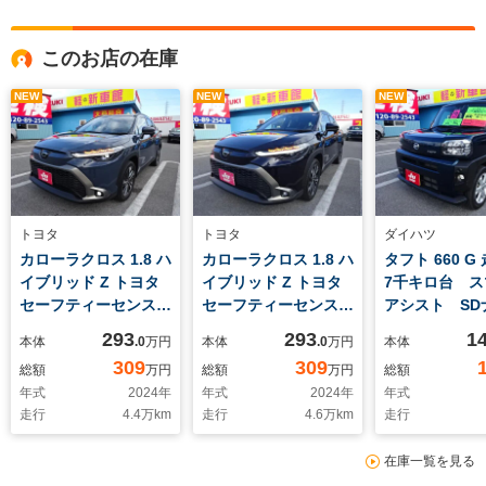
このお店の在庫
NEW
NEW
NEW
トヨタ
トヨタ
ダイハツ
カローラクロス 1.8 ハ
カローラクロス 1.8 ハ
タフト 660 G
イブリッド Z トヨタ
イブリッド Z トヨタ
7千キロ台 ス
セーフティーセンス
セーフティーセンス
アシスト SD
純正ディスプレ
純正ディスプレ
293
293
1
本体
.0
万円
本体
.0
万円
本体
309
309
総額
万円
総額
万円
総額
年式
2024
年
年式
2024
年
年式
走行
4.4
万km
走行
4.6
万km
走行
在庫一覧を見る