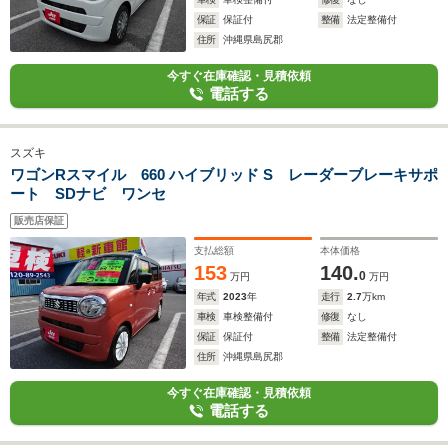
保証
保証付
整備
法定整備付
住所
沖縄県島尻郡
今すぐ在庫確認・見積依頼
電話する
スズキ
ワゴンRスマイル 660 ハイブリッド S レーダーブレーキサポ
ート SDナビ ワンセ
販売店保証
支払総額
本体価格
153
140.
0
万円
万円
年式
2023
年
走行
2.7
万km
車検
車検整備付
修復
なし
保証
保証付
整備
法定整備付
住所
沖縄県島尻郡
今すぐ在庫確認・見積依頼
電話する