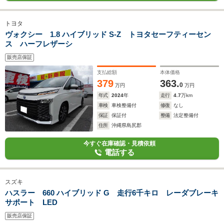
トヨタ
ヴォクシー 1.8 ハイブリッド S-Z トヨタセーフティーセン
ス ハーフレザーシ
販売店保証
支払総額
本体価格
379
363.
0
万円
万円
年式
2024
年
走行
4.7
万km
車検
車検整備付
修復
なし
保証
保証付
整備
法定整備付
住所
沖縄県島尻郡
今すぐ在庫確認・見積依頼
電話する
スズキ
ハスラー 660 ハイブリッド G 走行6千キロ レーダブレーキ
サポート LED
販売店保証