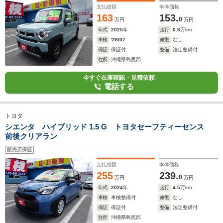
支払総額
本体価格
163
153.
0
万円
万円
年式
2025
年
走行
0.6
万km
車検
'28/07
修復
なし
保証
保証付
整備
法定整備付
住所
沖縄県島尻郡
今すぐ在庫確認・見積依頼
電話する
トヨタ
シエンタ ハイブリッド 1.5 G トヨタセーフティーセンス
前後クリアラン
販売店保証
支払総額
本体価格
255
239.
0
万円
万円
年式
2024
年
走行
4.5
万km
車検
車検整備付
修復
なし
保証
保証付
整備
法定整備付
住所
沖縄県島尻郡