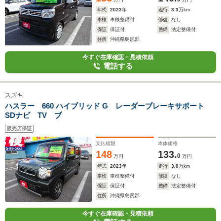
年式
2023
年
走行
3.3
万km
車検
車検整備付
修復
なし
保証
保証付
整備
法定整備付
住所
沖縄県島尻郡
今すぐ在庫確認・見積依頼
電話する
スズキ
ハスラー 660 ハイブリッド G レーダーブレーキサポート
SDナビ TV ブ
販売店保証
支払総額
本体価格
148
133.
0
万円
万円
年式
2023
年
走行
3.0
万km
車検
車検整備付
修復
なし
保証
保証付
整備
法定整備付
住所
沖縄県島尻郡
今すぐ在庫確認・見積依頼