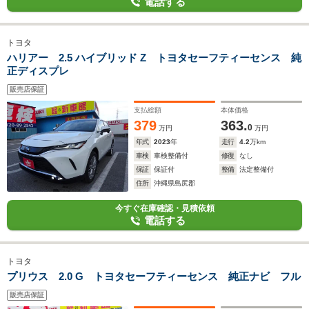
電話する
トヨタ
ハリアー 2.5 ハイブリッド Z トヨタセーフティーセンス 純
正ディスプレ
販売店保証
支払総額
本体価格
379
363.
0
万円
万円
年式
2023
年
走行
4.2
万km
車検
車検整備付
修復
なし
保証
保証付
整備
法定整備付
住所
沖縄県島尻郡
今すぐ在庫確認・見積依頼
電話する
トヨタ
プリウス 2.0 G トヨタセーフティーセンス 純正ナビ フル
販売店保証