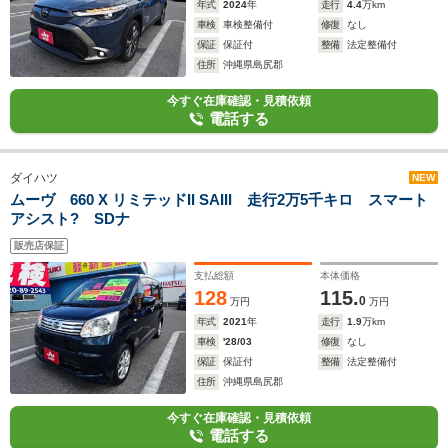
年式
2024
年
走行
4.4
万km
車検
車検整備付
修復
なし
保証
保証付
整備
法定整備付
住所
沖縄県島尻郡
今すぐ在庫確認・見積依頼
電話する
ダイハツ
NEW
ムーヴ 660 X リミテッドII SAIII 走行2万5千キロ スマート
アシスト? SDナ
販売店保証
支払総額
本体価格
128
115.
0
万円
万円
年式
2021
年
走行
1.9
万km
車検
'28/03
修復
なし
保証
保証付
整備
法定整備付
住所
沖縄県島尻郡
今すぐ在庫確認・見積依頼
電話する