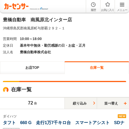
履歴
お気に入り
メニュー
豊橋自動車 南風原北インター店
沖縄県島尻郡南風原町与那覇２９２－１
営業時間
10:00～18:00
定休日
基本年中無休・勤労感謝の日・お盆・正月
法人名
豊橋自動車株式会社
お店TOP
在庫一覧
在庫一覧
72
絞り込み
並べ替え
台
ダイハツ
NEW
タフト 660 G 走行1万7千キロ台 スマートアシスト SDナ