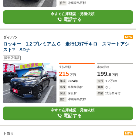
住所
沖縄県島尻郡
今すぐ在庫確認・見積依頼
電話する
ダイハツ
NEW
ロッキー 1.2 プレミアム G 走行1万7千キロ スマートアシ
スト? SDナ
販売店保証
支払総額
本体価格
215
199.
0
万円
万円
年式
2024
年
走行
1.7
万km
車検
車検整備付
修復
なし
保証
保証付
整備
法定整備付
住所
沖縄県島尻郡
今すぐ在庫確認・見積依頼
電話する
トヨタ
NEW