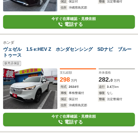
保証
保証付
整備
法定整備付
住所
沖縄県島尻郡
今すぐ在庫確認・見積依頼
電話する
ホンダ
ヴェゼル 1.5 e:HEV Z ホンダセンシング SDナビ ブルー
トゥース
販売店保証
支払総額
本体価格
298
282.
0
万円
万円
年式
2024
年
走行
3.4
万km
車検
車検整備付
修復
なし
保証
保証付
整備
法定整備付
住所
沖縄県島尻郡
今すぐ在庫確認・見積依頼
電話する