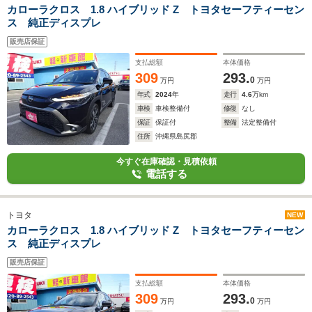
カローラクロス 1.8 ハイブリッド Z トヨタセーフティーセン
ス 純正ディスプレ
販売店保証
支払総額
本体価格
309
293.
0
万円
万円
年式
2024
年
走行
4.6
万km
車検
車検整備付
修復
なし
保証
保証付
整備
法定整備付
住所
沖縄県島尻郡
今すぐ在庫確認・見積依頼
電話する
トヨタ
NEW
カローラクロス 1.8 ハイブリッド Z トヨタセーフティーセン
ス 純正ディスプレ
販売店保証
支払総額
本体価格
309
293.
0
万円
万円