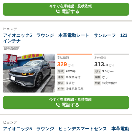
今すぐ在庫確認・見積依頼
電話する
ヒョンデ
アイオニック5 ラウンジ 本革電動シート サンルーフ 123
インチナ
販売店保証
支払総額
本体価格
329
313.
0
万円
万円
年式
2023
年
走行
3.5
万km
車検
車検整備付
修復
なし
保証
保証付
整備
法定整備付
住所
沖縄県島尻郡
今すぐ在庫確認・見積依頼
電話する
ヒョンデ
アイオニック5 ラウンジ ヒョンデスマートセンス 本革電動