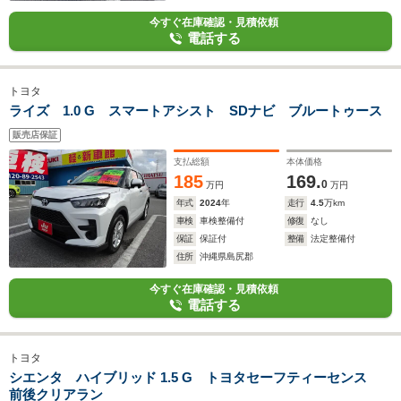
今すぐ在庫確認・見積依頼
電話する
トヨタ
ライズ 1.0 G スマートアシスト SDナビ ブルートゥース
販売店保証
支払総額
本体価格
185
169.
0
万円
万円
年式
2024
年
走行
4.5
万km
車検
車検整備付
修復
なし
保証
保証付
整備
法定整備付
住所
沖縄県島尻郡
今すぐ在庫確認・見積依頼
電話する
トヨタ
シエンタ ハイブリッド 1.5 G トヨタセーフティーセンス
前後クリアラン