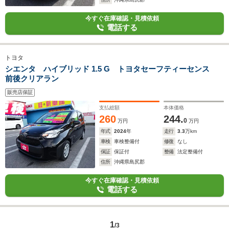
今すぐ在庫確認・見積依頼
電話する
トヨタ
シエンタ ハイブリッド 1.5 G トヨタセーフティーセンス
前後クリアラン
販売店保証
支払総額
本体価格
260
244.
0
万円
万円
年式
2024
年
走行
3.3
万km
車検
車検整備付
修復
なし
保証
保証付
整備
法定整備付
住所
沖縄県島尻郡
今すぐ在庫確認・見積依頼
電話する
1
/3