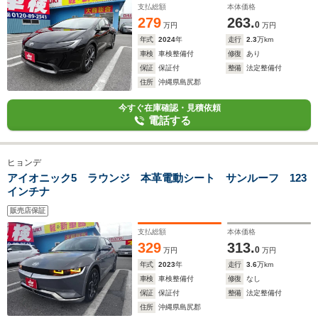
支払総額
本体価格
279
263.
0
万円
万円
年式
2024
年
走行
2.3
万km
車検
車検整備付
修復
あり
保証
保証付
整備
法定整備付
住所
沖縄県島尻郡
今すぐ在庫確認・見積依頼
電話する
ヒョンデ
アイオニック5 ラウンジ 本革電動シート サンルーフ 123
インチナ
販売店保証
支払総額
本体価格
329
313.
0
万円
万円
年式
2023
年
走行
3.6
万km
車検
車検整備付
修復
なし
保証
保証付
整備
法定整備付
住所
沖縄県島尻郡