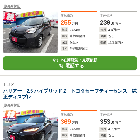
販売店保証
支払総額
本体価格
255
239.
0
万円
万円
年式
2024
年
走行
4.5
万km
車検
車検整備付
修復
なし
保証
保証付
整備
法定整備付
住所
沖縄県島尻郡
今すぐ在庫確認・見積依頼
電話する
トヨタ
ハリアー 2.5 ハイブリッド Z トヨタセーフティーセンス 純
正ディスプレ
販売店保証
支払総額
本体価格
369
353.
0
万円
万円
年式
2023
年
走行
4.7
万km
車検
車検整備付
修復
なし