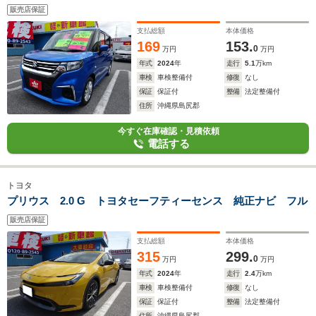
販売店保証
支払総額
本体価格
169
153.
0
万円
万円
年式
2024
年
走行
5.1
万km
車検
車検整備付
修復
なし
保証
保証付
整備
法定整備付
住所
沖縄県島尻郡
今すぐ在庫確認・見積依頼
電話する
トヨタ
プリウス 2.0 G トヨタセーフティーセンス 純正ナビ フル
販売店保証
支払総額
本体価格
315
299.
0
万円
万円
年式
2024
年
走行
2.4
万km
車検
車検整備付
修復
なし
保証
保証付
整備
法定整備付
住所
沖縄県島尻郡