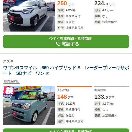
250
234.
0
万円
万円
年式
2024
年
走行
4.1
万km
車検
車検整備付
修復
なし
保証
保証付
整備
法定整備付
住所
沖縄県島尻郡
今すぐ在庫確認・見積依頼
電話する
スズキ
ワゴンRスマイル 660 ハイブリッド S レーダーブレーキサポ
ート SDナビ ワンセ
販売店保証
支払総額
本体価格
148
133.
0
万円
万円
年式
2023
年
走行
3.7
万km
車検
車検整備付
修復
なし
保証
保証付
整備
法定整備付
住所
沖縄県島尻郡