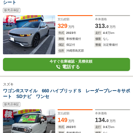
シート
販売店保証
支払総額
本体価格
329
313.
0
万円
万円
年式
2023
年
走行
4.0
万km
車検
車検整備付
修復
なし
保証
保証付
整備
法定整備付
住所
沖縄県島尻郡
今すぐ在庫確認・見積依頼
電話する
スズキ
ワゴンRスマイル 660 ハイブリッド S レーダーブレーキサポ
ート SDナビ ワンセ
販売店保証
支払総額
本体価格
149
134.
0
万円
万円
年式
2023
年
走行
3.6
万km
車検
車検整備付
修復
なし