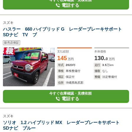
今すぐ在庫確認・見積依頼
電話する
スズキ
ハスラー 660 ハイブリッド G レーダーブレーキサポート
SDナビ TV ブ
販売店保証
支払総額
本体価格
145
130.
0
万円
万円
年式
2023
年
走行
3.5
万km
車検
車検整備付
修復
なし
保証
保証付
整備
法定整備付
住所
沖縄県島尻郡
今すぐ在庫確認・見積依頼
電話する
スズキ
ソリオ 1.2 ハイブリッド MX レーダーブレーキサポート
SDナビ ブルー