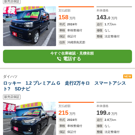
販売店保証
支払総額
本体価格
158
143.
0
万円
万円
年式
2024
年
走行
1.7
万km
車検
車検整備付
修復
なし
保証
保証付
整備
法定整備付
住所
沖縄県島尻郡
今すぐ在庫確認・見積依頼
電話する
ダイハツ
NEW
ロッキー 1.2 プレミアム G 走行2万キロ スマートアシス
ト? SDナビ
販売店保証
支払総額
本体価格
215
199.
0
万円
万円
年式
2024
年
走行
2.0
万km
車検
車検整備付
修復
なし
保証
保証付
整備
法定整備付