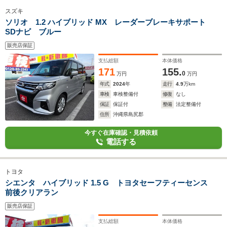
スズキ
ソリオ 1.2 ハイブリッド MX レーダーブレーキサポート
SDナビ ブルー
販売店保証
支払総額
本体価格
171
155.
0
万円
万円
年式
2024
年
走行
4.9
万km
車検
車検整備付
修復
なし
保証
保証付
整備
法定整備付
住所
沖縄県島尻郡
今すぐ在庫確認・見積依頼
電話する
トヨタ
シエンタ ハイブリッド 1.5 G トヨタセーフティーセンス
前後クリアラン
販売店保証
支払総額
本体価格