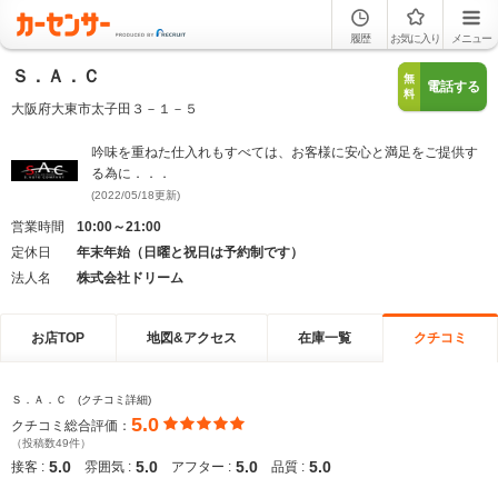
履歴
お気に入り
メニュー
Ｓ．Ａ．Ｃ
無
電話する
料
大阪府大東市太子田３－１－５
吟味を重ねた仕入れもすべては、お客様に安心と満足をご提供す
る為に．．．
(2022/05/18更新)
営業時間
10:00～21:00
定休日
年末年始（日曜と祝日は予約制です）
法人名
株式会社ドリーム
お店TOP
地図&アクセス
在庫一覧
クチコミ
Ｓ．Ａ．Ｃ (クチコミ詳細)
5.0
クチコミ総合評価：
（投稿数49件）
5.0
5.0
5.0
5.0
接客 :
雰囲気 :
アフター :
品質 :