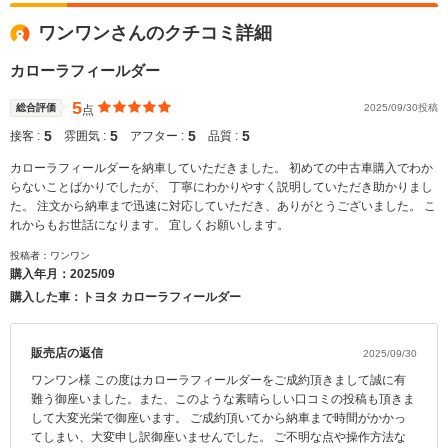
ワンワンさんのクチコミ詳細
カローラフィールダー
5
総合評価
2025/09/30投稿
点
5
5
5
5
接客 :
雰囲気 :
アフター :
品質 :
カローラフィールダーを納車していただきました。 初めての中古車購入でわか
らないことばかりでしたが、 丁寧にわかりやすく説明していただき助かりまし
た。 注文から納車まで迅速に対応していただき、ありがとうございました。 こ
れからもお世話になります。 宜しくお願いします。
投稿者：ワンワン
購入年月：
2025/09
購入した車：トヨタ カローラフィールダー
販売店の返信
2025/09/30
ワンワン様 この度はカローラフィールダーをご成約頂きまして誠に有
難う御座いました。また、このような素晴らしい口コミの投稿も頂きま
して大変光栄で御座います。 ご成約頂いてから納車まで時間がかかっ
てしまい、大変申し訳御座いませんでした。 ご不明な点や操作方法な