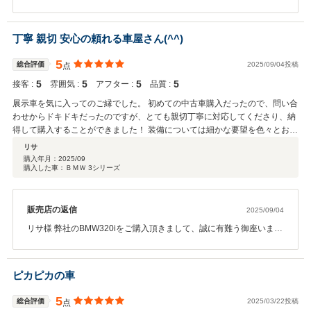
した。 また、この様な素晴らしいクチコミ投稿を頂けて心より感謝
申し上げます。 これからも末永いお付き合いのほど宜しくお願い申
し上げます。
丁寧 親切 安心の頼れる車屋さん(^^)
5
総合評価
2025/09/04投稿
点
5
5
5
5
接客 :
雰囲気 :
アフター :
品質 :
展示車を気に入ってのご縁でした。 初めての中古車購入だったので、問い合
わせからドキドキだったのですが、とても親切丁寧に対応してくださり、納
得して購入することができました！ 装備については細かな要望を色々とお伝
えしましたが、素早く叶えてくださったり、車にとって良い影響を与えない
リサ
可能性がある装備品の追加は控えてくださるなど、本当に安心です。 細部に
購入年月：
2025/09
購入した車：ＢＭＷ 3シリーズ
まで妥協なく真摯に向き合ってくださること、サービス力も素晴らしいの
で、お願いして良かったと大満足しています。
販売店の返信
2025/09/04
リサ様 弊社のBMW320iをご購入頂きまして、誠に有難う御座いまし
た。またこのようなお褒めのお言葉を頂きまして、とても光栄で御
座います。お客様目線をモットーに日々努力しておりますのでとて
も励みになります。今後もメンテナンスやお車のご相談など、しっ
ピカピカの車
かりとご対応させて頂きますのでお気軽にご相談下さい。今後とも
どうぞ宜しくお願い申し上げます。
5
総合評価
2025/03/22投稿
点