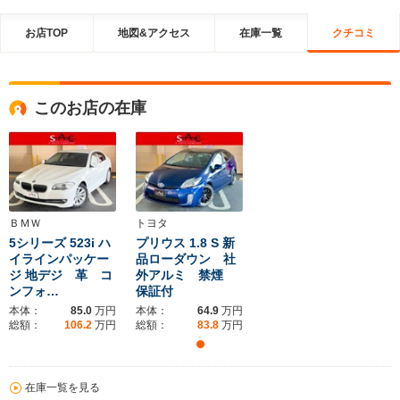
お店TOP
地図&アクセス
在庫一覧
クチコミ
このお店の在庫
ＢＭＷ
トヨタ
5シリーズ 523i ハ
プリウス 1.8 S 新
イラインパッケー
品ローダウン 社
ジ 地デジ 革 コ
外アルミ 禁煙
ンフォ…
保証付
本体：
85.0
万円
本体：
64.9
万円
総額：
106.2
万円
総額：
83.8
万円
在庫一覧を見る