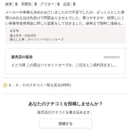
5
5
5
5
接客 :
雰囲気 :
アフター :
品質 :
メーカーや車種も決めかねていましたので不安でしたが、ざっくりとした要
望のみ伝えほぼ丸投げで問題ありませんでした。乗りやすさや、故障しにく
い車種等使用用途に即した提案をして頂きました。納車まで随時ご連絡も頂
きしっかり対応して下さいました。店舗のお隣には提携整備工場もありアフ
ととろ
ター対応も安心です。納車時にはピカピカに磨かれた車と花を頂き嬉しかっ
購入年月：
2025/03
購入した車：ダイハツ ハイゼットカーゴ
たです。
販売店の返信
2025/03/23
ととろ様 この度はハイゼットカーゴを、ご注文とご成約頂きまして
心より感謝申し上げます。 前オーナー様が新車から、きっちりとメ
ンテしておられたようですので、安心してお乗り頂けるクルマで
す。 クルマ以外の事でも、全力でご対応させて頂きますので、何な
Ｓ．Ａ．Ｃのクチコミ一覧を見る(49件)
りとご相談下さい。 今後とも末永いお付き合いのほど、宜しくお願
い申し上げます。
あなたのクチコミを投稿しませんか？
販売店のクチコミを書き込めます。
投稿する