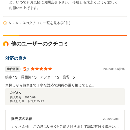
ど、いつでもお気軽にお問合せ下さい。 今後とも末永くどうぞ宜しく
お願い申上げます。
Ｓ．Ａ．Ｃのクチコミ一覧を見る(49件)
他のユーザーのクチコミ
対応の良さ
5
総合評価
2025/09/06投稿
点
5
5
5
5
接客 :
雰囲気 :
アフター :
品質 :
車探しから納車まで丁寧な対応で納得の乗り換えでした。
カゲさん
購入年月：
2025/09
購入した車：トヨタ C-HR
販売店の返信
2025/09/08
カゲさん様 この度はC-HRをご購入頂きまして誠に有難う御座いま