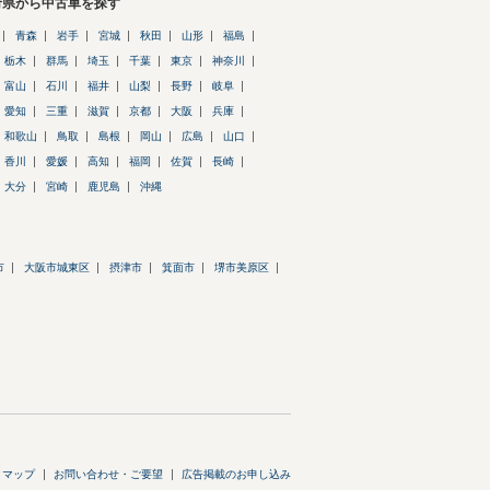
府県から中古車を探す
青森
岩手
宮城
秋田
山形
福島
栃木
群馬
埼玉
千葉
東京
神奈川
富山
石川
福井
山梨
長野
岐阜
愛知
三重
滋賀
京都
大阪
兵庫
和歌山
鳥取
島根
岡山
広島
山口
香川
愛媛
高知
福岡
佐賀
長崎
大分
宮崎
鹿児島
沖縄
市
大阪市城東区
摂津市
箕面市
堺市美原区
トマップ
お問い合わせ・ご要望
広告掲載のお申し込み