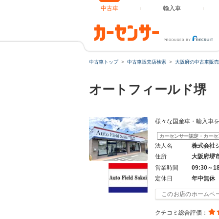
中古車
輸入車
中古車トップ
中古車販売店検索
大阪府の中古車販売
オートフィールド堺
様々な国産車・輸入車を
カーセンサー認定・カーセ
法人名
株式会社
住所
大阪府堺
営業時間
09:30～1
定休日
年中無休
このお店のホームペ
クチコミ総合評価：