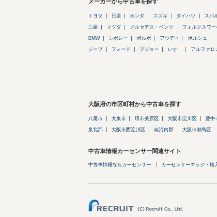
メーカーから中古車を探す
トヨタ
日産
ホンダ
スズキ
ダイハツ
スバ
三菱
マツダ
メルセデス・ベンツ
フォルクスワー
BMW
シボレー
ボルボ
アウディ
ポルシェ
ジープ
フォード
プジョー
いすゞ
アルファロ
大阪府の市区町村から中古車を探す
八尾市
大東市
堺市美原区
大阪市淀川区
豊中
泉北郡
大阪市西淀川区
南河内郡
大阪市都島区
中古車情報カーセンサー関連サイト
中古車情報ならカーセンサー
カーセンサーエッジ・輸