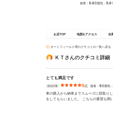
5.0
5.0
接客：
雰囲気：
お店TOP
地図&アクセス
在
オートフィールド堺のクチコミの一覧へ戻る
ＫＴさんのクチコミ詳細
とても満足です
5
点
5
接客：
雰囲気
総合評価
車の購入から納車までスムーズに段取りし
をしてもらいました。 こちらの要望も聞