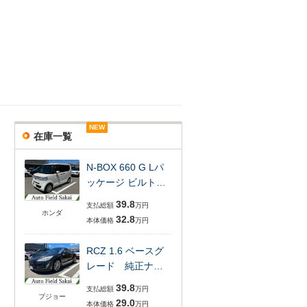
NEW
NEW
NEW
NEW
在庫一覧
N-BOX 660 G Lパ
ッケージ ビルト…
39.8
支払総額
万円
ホンダ
32.8
本体価格
万円
RCZ 1.6 ベースグ
レード 純正ナ…
39.8
支払総額
万円
プジョー
29.0
本体価格
万円