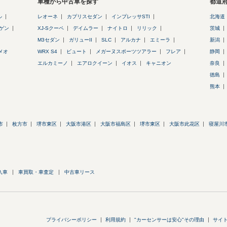
車種から中古車を探す
都道
ル
レオーネ
カプリスセダン
インプレッサSTI
北海道
ゲン
XJ-Sクーペ
デイムラー
ナイトロ
リリック
茨城
M3セダン
ガリューII
SLC
アルカナ
エミーラ
新潟
メオ
WRX S4
ビュート
メガーヌスポーツツアラー
フレア
静岡
エルカミーノ
エアロクイーン
イオス
キャニオン
奈良
徳島
熊本
市
枚方市
堺市東区
大阪市港区
大阪市福島区
堺市東区
大阪市此花区
寝屋川
入車
車買取・車査定
中古車リース
プライバシーポリシー
利用規約
"カーセンサーは安心"その理由
サイ