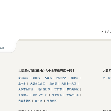
ＫＴさ
大阪府の市区町村から中古車販売店を探す
大阪
富田林市
箕面市
八尾市
堺市北区
高槻市
ジャガ
泉南市
大阪市住吉区
泉南郡
大阪市中央区
大阪市生野区
河内長野市
守口市
堺市美原区
泉大津市
大阪市大正区
東大阪市
大阪狭山市
大阪市北区
茨木市
堺市南区