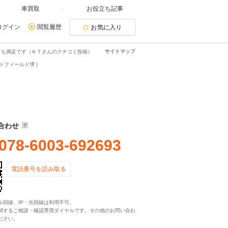
車買取
お役立ち記事
ログイン
閲覧履歴
お気に入り
サイトマップ
ても満足です（ＫＴさんのクチコミ投稿）
トフィールド堺 )
合わせ
078-6003-692693
電話番号を読み取る
ル回線、IP・光回線は利用不可。
関するご相談・確認専用ダイヤルです。その他のお問い合わ
ださい。