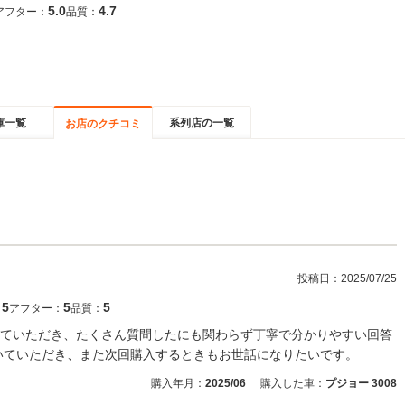
5.0
4.7
アフター：
品質：
庫一覧
系列店の一覧
お店のクチコミ
投稿日：
2025/07/25
5
5
5
：
アフター：
品質：
ていただき、たくさん質問したにも関わらず丁寧で分かりやすい回答
いていただき、また次回購入するときもお世話になりたいです。
購入年月：
2025/06
購入した車：
プジョー 3008