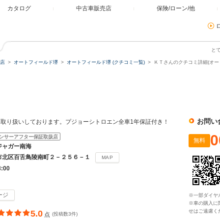
カタログ
中古車販売店
保険/ローン/他
と
店
オートフィールド堺
オートフィールド堺 (クチコミ一覧)
ＫＴさんのクチコミ詳細(オー
お問い
取り扱いしております。プジョーシトロエン全車1年保証付き！
0
ンサーアフター保証取扱店
無料
ジャガー南海
市北区百舌鳥陵南町２－２５６－１
MAP
8:00
ージ
※一部ダイヤ
※車の購入に
せはご遠慮く
5.0
点
(投稿数3件)