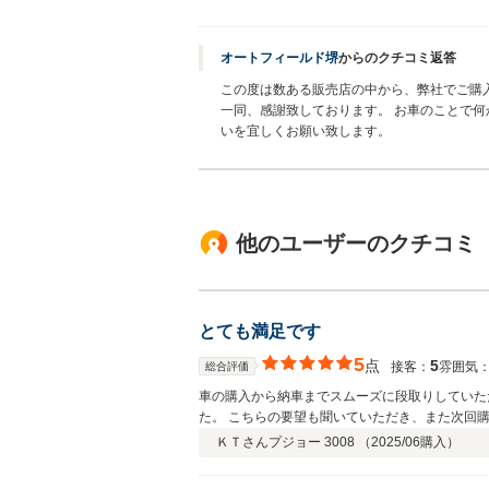
オートフィールド堺
からのクチコミ返答
この度は数ある販売店の中から、弊社でご購
一同、感謝致しております。 お車のことで何
いを宜しくお願い致します。
他のユーザーのクチコミ
とても満足です
5
点
5
接客：
雰囲気
総合評価
車の購入から納車までスムーズに段取りしていた
た。 こちらの要望も聞いていただき、また次回
ＫＴさん
プジョー 3008 （
2025/06
購入）