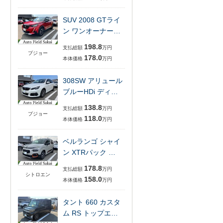
SUV 2008 GTライ
ン ワンオーナー…
198.8
支払総額
万円
プジョー
178.0
本体価格
万円
308SW アリュール
ブルーHDi ディ…
138.8
支払総額
万円
プジョー
118.0
本体価格
万円
ベルランゴ シャイ
ン XTRパック …
178.8
支払総額
万円
シトロエン
158.0
本体価格
万円
タント 660 カスタ
ム RS トップエ…