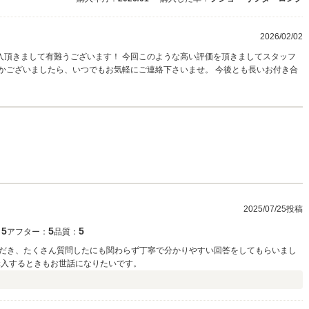
2026/02/02
入頂きまして有難うございます！ 今回このような高い評価を頂きましてスタッフ
かございましたら、いつでもお気軽にご連絡下さいませ。 今後とも長いお付き合
2025/07/25投稿
5
5
5
：
アフター：
品質：
だき、たくさん質問したにも関わらず丁寧で分かりやすい回答をしてもらいまし
購入するときもお世話になりたいです。