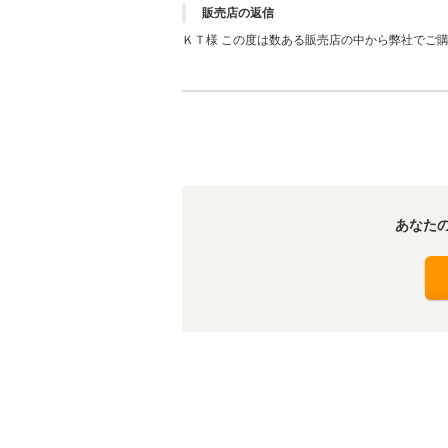
販売店の返信
ＫＴ様 この度は数ある販売店の中から弊社でご購入頂きまして有難うございます！ その後お車の調子はいかがでしょうか？ 今回こ
のような高い評価を頂きましてスタッフ一同感謝致しております。 お車のことで何かございま
いませ。 今後とも長いお付き合いを宜しくお
あなた