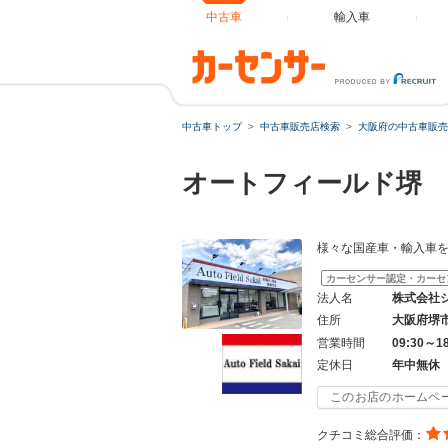
中古車
輸入車
中古車トップ
中古車販売店検索
大阪府の中古車販売
オートフィールド堺
様々な国産車・輸入車を
カーセンサー認定・カーセ
法人名
株式会社
住所
大阪府堺
営業時間
09:30～1
定休日
年中無休
このお店のホームペ
クチコミ総合評価：