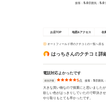
5.0
5.0
接客：
雰囲気：
お店TOP
地図&アクセス
在
オートフィールド堺のクチコミの一覧へ戻る
はっちさんのクチコミ詳
電話対応よかったです
5
点
5
接客：
雰囲気
総合評価
大きな買い物なので慎重にと思いましたが
欲しい色がはっきりしていたので即決させ
やり取りもとても早かったです。