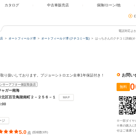
カタログ
中古車販売店
保険/ローン/他
電話対応よ
店
オートフィールド堺
オートフィールド堺 (クチコミ一覧)
はっちさんのクチコミ詳細(オ
お問い
取り扱いしております。プジョーシトロエン全車1年保証付き！
0
ンサーアフター保証取扱店
無料
ジャガー南海
市北区百舌鳥陵南町２－２５６－１
MAP
8:00
ージ
※一部ダイヤ
※車の購入に
せはご遠慮く
5.0
点
(投稿数3件)