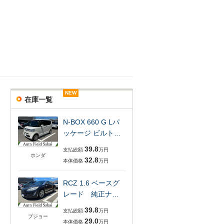
NEW
NEW
NEW
NEW
在庫一覧
N-BOX 660 G Lパ
ッケージ ビルト…
39.8
支払総額
万円
ホンダ
32.8
本体価格
万円
RCZ 1.6 ベースグ
レード 純正ナ…
39.8
支払総額
万円
プジョー
29.0
本体価格
万円