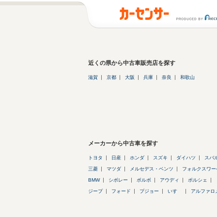
近くの県から中古車販売店を探す
滋賀
京都
大阪
兵庫
奈良
和歌山
メーカーから中古車を探す
トヨタ
日産
ホンダ
スズキ
ダイハツ
スバ
三菱
マツダ
メルセデス・ベンツ
フォルクスワー
BMW
シボレー
ボルボ
アウディ
ポルシェ
ジープ
フォード
プジョー
いすゞ
アルファロ