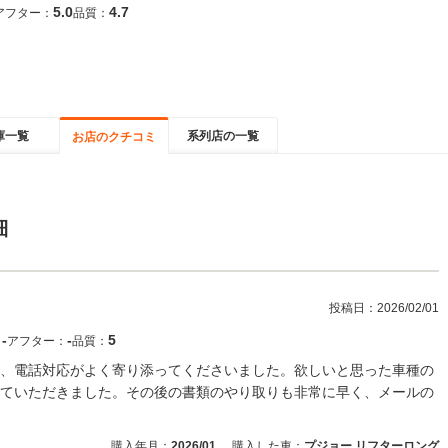
5.0
4.7
アフター：
品質：
庫一覧
系列店の一覧
お店のクチコミ
細
投稿日：
2026/02/01
‐
‐
5
：
アフター：
品質：
、電話対応がよく寄り添ってくださいました。欲しいと思った車種の
ていただきました。その後の書類のやり取りも非常に早く、メールの
購入年月：
2026/01
購入した車：
プジョー リフターロング