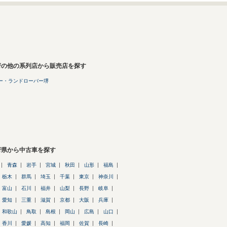
府の他の系列店から販売店を探す
ー・ランドローバー堺
府県から中古車を探す
青森
岩手
宮城
秋田
山形
福島
栃木
群馬
埼玉
千葉
東京
神奈川
富山
石川
福井
山梨
長野
岐阜
愛知
三重
滋賀
京都
大阪
兵庫
和歌山
鳥取
島根
岡山
広島
山口
香川
愛媛
高知
福岡
佐賀
長崎