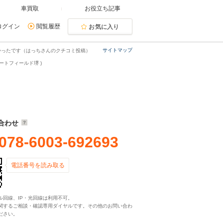
車買取
お役立ち記事
ログイン
閲覧履歴
お気に入り
サイトマップ
かったです（はっちさんのクチコミ投稿）
ートフィールド堺 )
合わせ
078-6003-692693
電話番号を読み取る
ル回線、IP・光回線は利用不可。
関するご相談・確認専用ダイヤルです。その他のお問い合わ
ださい。