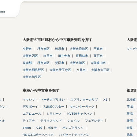
大阪府の市区町村から中古車販売店を探す
大阪
交野市
堺市南区
松原市
大阪市浪速区
門真市
ジャガ
大阪市西区
吹田市
藤井寺市
富田林市
高石市
泉南郡
堺市東区
箕面市
大阪市旭区
大阪狭山市
大阪市阿倍野区
大阪市天王寺区
八尾市
大阪市大正区
大阪市鶴見区
車種から中古車を探す
都道
ル
マキシマ
マーチカブリオレ
スプリンターカリブ
X1
北海道
ゲン
デリボーイ
718ボクスター
キャンターガッツ
茨城
エアロエース
ミラジーノ
NV350キャラバン
新潟
メオ
ティアナ
テリオスキッド
シェベル
フェアレディ
静岡
e-tron
C10
ポルテ
ボンゴトラック
奈良
RS Q3スポーツバック
ハイゼットデッキバン
徳島