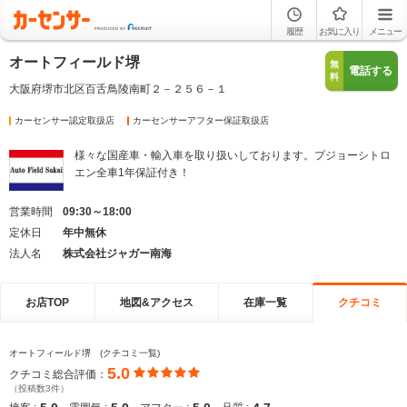
履歴
お気に入り
メニュー
オートフィールド堺
無
電話する
料
大阪府堺市北区百舌鳥陵南町２－２５６－１
カーセンサー認定取扱店
カーセンサーアフター保証取扱店
様々な国産車・輸入車を取り扱いしております。プジョーシトロ
エン全車1年保証付き！
営業時間
09:30～18:00
定休日
年中無休
法人名
株式会社ジャガー南海
お店TOP
地図&アクセス
在庫一覧
クチコミ
オートフィールド堺 (クチコミ一覧)
5.0
クチコミ総合評価：
（投稿数3件）