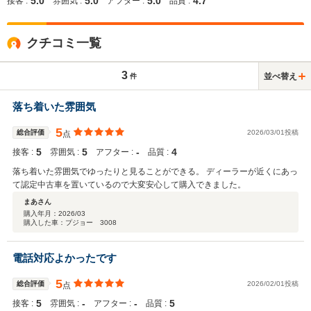
5.0
5.0
5.0
4.7
接客 :
雰囲気 :
アフター :
品質 :
クチコミ一覧
3
並べ替え
件
落ち着いた雰囲気
5
総合評価
2026/03/01投稿
点
5
5
‐
4
接客 :
雰囲気 :
アフター :
品質 :
落ち着いた雰囲気でゆったりと見ることができる。 ディーラーが近くにあっ
て認定中古車を置いているので大変安心して購入できました。
まあさん
購入年月：
2026/03
購入した車：プジョー 3008
電話対応よかったです
5
総合評価
2026/02/01投稿
点
5
‐
‐
5
接客 :
雰囲気 :
アフター :
品質 :