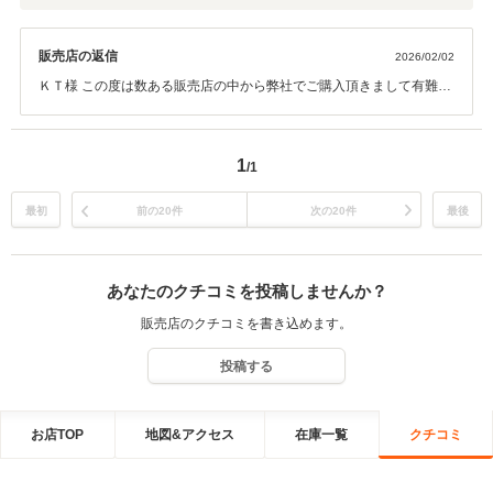
販売店の返信
2026/02/02
ＫＴ様 この度は数ある販売店の中から弊社でご購入頂きまして有難う
ございます！ その後お車の調子はいかがでしょうか？ 今回このような
高い評価を頂きましてスタッフ一同感謝致しております。 お車のこと
で何かございましたらいつでもお気軽にご連絡下さいませ。 今後とも
1
/1
長いお付き合いを宜しくお願い致します。
最初
前の20件
次の20件
最後
あなたのクチコミを投稿しませんか？
販売店のクチコミを書き込めます。
投稿する
お店TOP
地図&アクセス
在庫一覧
クチコミ