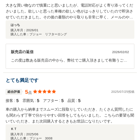
大きな買い物なので慎重にと思いましたが、電話対応がよく寄り添ってくだ
さいました。欲しいと思った車種の欲しい色がはっきりしていたので即決さ
せていただきました。その後の書類のやり取りも非常に早く、メールのやり
取りもとても早かったです。
はっち
購入年月：
2026/01
購入した車：プジョー リフターロング
販売店の返信
2026/02/02
この度は数ある販売店の中から、弊社でご購入頂きまして有難うござ
います！ 今回このような高い評価を頂きましてスタッフ一同、感謝致
しております。 お車のことで何かございましたら、いつでもお気軽に
ご連絡下さいませ。 今後とも長いお付き合いを宜しくお願い致しま
とても満足です
す。
5
総合評価
2025/07/25投稿
点
5
5
5
5
接客 :
雰囲気 :
アフター :
品質 :
車の購入から納車までスムーズに段取りしていただき、たくさん質問したに
も関わらず丁寧で分かりやすい回答をしてもらいました。 こちらの要望も聞
いていただき、また次回購入するときもお世話になりたいです。
ＫＴ
購入年月：
2025/06
購入した車：プジョー 3008