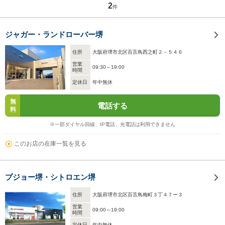
2
件
ジャガー・ランドローバー堺
住所
大阪府堺市北区百舌鳥西之町２－５４６
営業
09:30～19:00
時間
定休日
年中無休
無
電話する
料
※一部ダイヤル回線、IP電話、光電話は利用できません
このお店の在庫一覧を見る
プジョー堺・シトロエン堺
住所
大阪府堺市北区百舌鳥梅町３丁４７ー３
営業
09:00～19:00
時間
定休日
年中無休