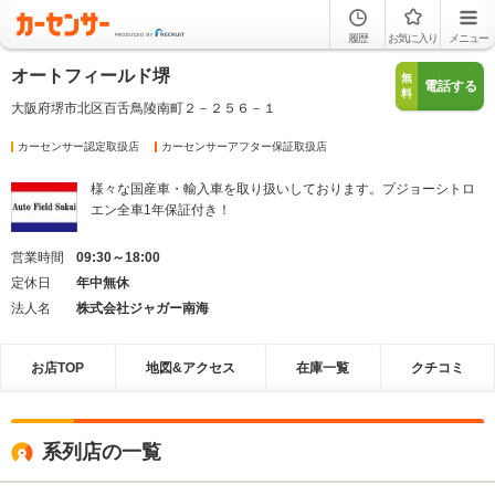
履歴
お気に入り
メニュー
オートフィールド堺
無
電話する
料
大阪府堺市北区百舌鳥陵南町２－２５６－１
カーセンサー認定取扱店
カーセンサーアフター保証取扱店
様々な国産車・輸入車を取り扱いしております。プジョーシトロ
エン全車1年保証付き！
営業時間
09:30～18:00
定休日
年中無休
法人名
株式会社ジャガー南海
お店TOP
地図&アクセス
在庫一覧
クチコミ
系列店の一覧