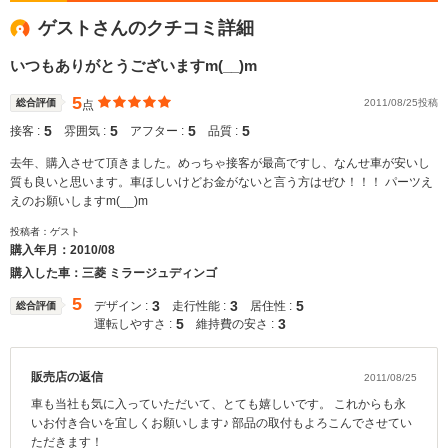
ゲストさんのクチコミ詳細
いつもありがとうございますm(__)m
5
総合評価
2011/08/25投稿
点
5
5
5
5
接客 :
雰囲気 :
アフター :
品質 :
去年、購入させて頂きました。めっちゃ接客が最高ですし、なんせ車が安いし
質も良いと思います。車ほしいけどお金がないと言う方はぜひ！！！ パーツえ
えのお願いしますm(__)m
投稿者：ゲスト
購入年月：
2010/08
購入した車：三菱 ミラージュディンゴ
5
3
3
5
デザイン :
走行性能 :
居住性 :
総合評価
5
3
運転しやすさ :
維持費の安さ :
販売店の返信
2011/08/25
車も当社も気に入っていただいて、とても嬉しいです。 これからも永
いお付き合いを宜しくお願いします♪ 部品の取付もよろこんでさせてい
ただきます！