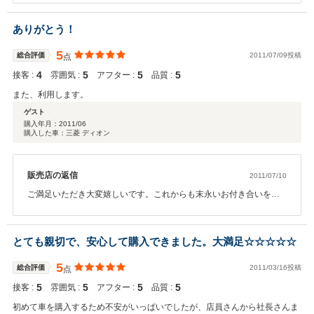
宜しくお願い致します。
ありがとう！
5
総合評価
2011/07/09投稿
点
4
5
5
5
接客 :
雰囲気 :
アフター :
品質 :
また、利用します。
ゲスト
購入年月：
2011/06
購入した車：三菱 ディオン
販売店の返信
2011/07/10
ご満足いただき大変嬉しいです。これからも末永いお付き合いをさ
せていただければ幸いです。ありがとうございました。
とても親切で、安心して購入できました。大満足☆☆☆☆☆
5
総合評価
2011/03/16投稿
点
5
5
5
5
接客 :
雰囲気 :
アフター :
品質 :
初めて車を購入するため不安がいっぱいでしたが、店員さんから社長さんま