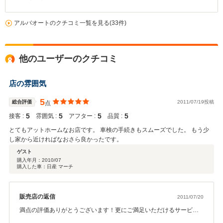
アルバオートのクチコミ一覧を見る(33件)
他のユーザーのクチコミ
店の雰囲気
5
総合評価
2011/07/19投稿
点
5
5
5
5
接客 :
雰囲気 :
アフター :
品質 :
とてもアットホームなお店です。 車検の手続きもスムーズでした。 もう少
し家から近ければなおさら良かったです。
ゲスト
購入年月：
2010/07
購入した車：日産 マーチ
販売店の返信
2011/07/20
満点の評価ありがとうございます！更にご満足いただけるサービス
を心がけてまいりますので、 これからも末永いお付き合いをどうぞ