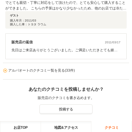
でとても親切・丁寧に対応をして頂けたので、とても安心して購入すること
ができました。 こちらの予算はかなり少なかったため、他のお店では冷たい
対応をされましたが、 ここのお店はうちの予算に合わせるよういろいろ提案
ゲスト
をしてもらいました。価額の割に程度がかなり良い車に出会えました。 車庫
購入年月：
2011/03
購入した車：トヨタ ラウム
証明などは自分が手続きする場合の必要な書類すべてや警察署へ行く案内図
まで用意してくれて、本当に感激でした。 納車もかなり急いでいただいた
り、いろいろこちらのわがままにも付き合って頂きありがとうございまし
た。 また、店長さんの手作り暖かいコーヒーもとてもおいしかったです^^
販売店の返信
2011/03/17
今後も「色々とお世話になりたい」と思えるお店だと思います。
先日はご来店ありがとうございました。ご満足いただきとても嬉し
く思っております。 また、満点の評価を頂戴しまして大変光栄で
す。 誠にありがとうございます。 弊社ではお客様にご満足いただく
ために、これからもご要望に精一杯お応えしてまいります。 どうか
アルバオートのクチコミ一覧を見る(33件)
今後も末永いお付き合いをいただければ幸いです。 ご購入ありがと
うございました。
あなたのクチコミを投稿しませんか？
販売店のクチコミを書き込めます。
投稿する
お店TOP
地図&アクセス
クチコミ