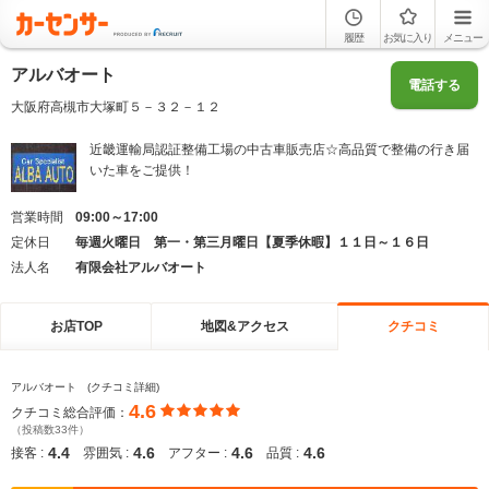
履歴
お気に入り
メニュー
アルバオート
電話する
大阪府高槻市大塚町５－３２－１２
近畿運輸局認証整備工場の中古車販売店☆高品質で整備の行き届
いた車をご提供！
営業時間
09:00～17:00
定休日
毎週火曜日 第一・第三月曜日【夏季休暇】１１日～１６日
法人名
有限会社アルバオート
お店TOP
地図&アクセス
クチコミ
アルバオート (クチコミ詳細)
4.6
クチコミ総合評価：
（投稿数33件）
4.4
4.6
4.6
4.6
接客 :
雰囲気 :
アフター :
品質 :