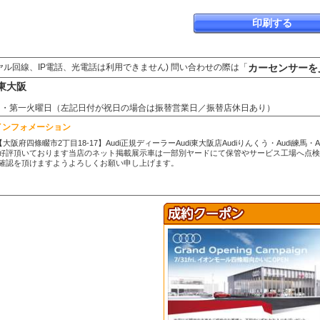
印刷する
カーセンサーを
ヤル回線、IP電話、光電話は利用できません) 問い合わせの際は「
東大阪
：水曜日・第一火曜日（左記日付が祝日の場合は振替営業日／振替店休日あり）
インフォメーション
【大阪府四條畷市2丁目18-17】Audi正規ディーラーAudi東大阪店Audiりんくう・Audi
好評頂いております当店のネット掲載展示車は一部別ヤードにて保管やサービス工場へ点
確認を頂けますようよろしくお願い申し上げます。