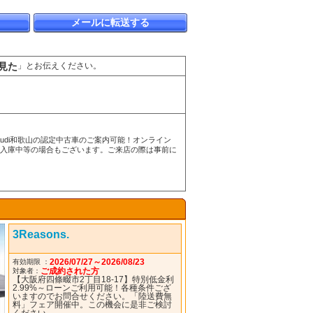
メールに転送する
見た
」とお伝えください。
練馬・Audi和歌山の認定中古車のご案内可能！オンライン
検入庫中等の場合もございます。ご来店の際は事前に
3Reasons.
2026/07/27～2026/08/23
有効期限 ：
ご成約された方
対象者：
【大阪府四條畷市2丁目18-17】特別低金利
2.99%～ローンご利用可能！各種条件ござ
いますのでお問合せください。「陸送費無
料」フェア開催中。この機会に是非ご検討
ください。