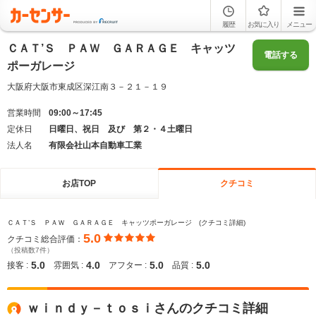
履歴
お気に入り
メニュー
ＣＡＴ’Ｓ ＰＡＷ ＧＡＲＡＧＥ キャッツ
電話する
ポーガレージ
大阪府大阪市東成区深江南３－２１－１９
営業時間
09:00～17:45
定休日
日曜日、祝日 及び 第２・４土曜日
法人名
有限会社山本自動車工業
お店TOP
クチコミ
ＣＡＴ’Ｓ ＰＡＷ ＧＡＲＡＧＥ キャッツポーガレージ (クチコミ詳細)
5.0
クチコミ総合評価：
（投稿数7件）
5.0
4.0
5.0
5.0
接客 :
雰囲気 :
アフター :
品質 :
ｗｉｎｄｙ－ｔｏｓｉさんのクチコミ詳細