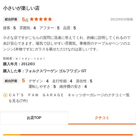
小さいが楽しい店
5
総合評価
2012/03/10投稿
点
5
4
5
5
接客 :
雰囲気 :
アフター :
品質 :
小さな店ですがこちらの質問に迅速に答えてくれ、的確に説明してくれるので
余計安心できます。陽気で話しやすい雰囲気。事務所のテーブルがベンツのエ
ンジン(本物です)にガラスを載せただけなのは楽しいです。
投稿者：ｗｉｎｄｙ－ｔｏｓｉ
購入年月：
2012/03
購入した車：フォルクスワーゲン ゴルフワゴン GT
5
4
4
5
デザイン :
走行性能 :
居住性 :
総合評価
5
4
運転しやすさ :
維持費の安さ :
ＣＡＴ’Ｓ ＰＡＷ ＧＡＲＡＧＥ キャッツポーガレージのクチコミ一覧
を見る(7件)
お店TOP
クチコミ