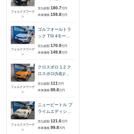
180.7
支払総額
万円
フォルクスワーゲ
159.8
本体価格
万円
ン
ゴルフオールトラ
ック TSI 4モー…
170.9
支払総額
万円
フォルクスワーゲ
149.8
本体価格
万円
ン
クロスポロ 1.2 ク
ロスポロ(5名)/…
111
支払総額
万円
フォルクスワーゲ
89.8
本体価格
万円
ン
ニュービートル プ
ライムエディシ…
121.6
支払総額
万円
フォルクスワーゲ
99.8
本体価格
万円
ン