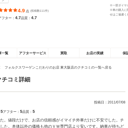
※一部ダイヤ
4.9
※車の購入に
点
(投稿数111件)
せはご遠慮く
4.7
4.7
アフター：
品質：
庫一覧
アフターサービス
買取
お店の実績
保
Ｅ フォルクスワーゲンこだわりのお店 東大阪店のクチコミの一覧へ戻る
クチコミ詳細
投稿日：
2011/07/08
5
5
5
：
アフター：
品質：
た。値段だけで、お店の信頼感がイマイチ外車だけに不安でした。チ
した。本体以外の価格も他のＶＷ専門店より安いです。納車が待ちど