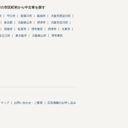
府の市区町村から中古車を探す
区
守口市
寝屋川市
阪南市
大阪市西淀川区
泉北郡
大阪狭山市
摂津市
大阪市淀川区
高槻市
松原市
堺市東区
摂津市
大東市
住之江区
東大阪市
大阪狭山市
堺市東区
トマップ
お問い合わせ・ご要望
広告掲載のお申し込み