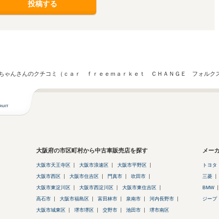
投稿する
ちゃんさんのクチコミ（ｃａｒ ｆｒｅｅｍａｒｋｅｔ ＣＨＡＮＧＥ フォルクス
大阪府の市区町村から中古車販売店を探す
メー
大阪市天王寺区
大阪市浪速区
大阪市平野区
トヨタ
大阪市西区
大阪市住吉区
門真市
吹田市
三菱
大阪市東淀川区
大阪市西淀川区
大阪市東住吉区
BMW
高石市
大阪市福島区
富田林市
泉南市
河内長野市
ジープ
大阪市城東区
堺市堺区
交野市
池田市
堺市南区