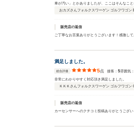
車が汚い」とかありましたが、ここはそんなこと
されていて安心できました。素人の質問にも丁寧
おカズさん
フォルクスワーゲン ゴルフワゴン E
う」ということを帰りに話していたほどです。 
良い事も悪いことも教えてもらったので、安心し
す。 ありがとうございました！
販売店の返信
ご丁寧なお言葉ありがとうございます！感激して
ざいました！お車も気に入っていただき私どもも
ますね！ありがとうございました！代表山下
満足しました。
5
点
5
接客：
雰囲気
総合評価
非常にわかりやすく対応頂き満足しました。
ＫＫＫさん
フォルクスワーゲン ゴルフワゴン GL
販売店の返信
カーセンサーへのクチコミ投稿ありがとうござい
す！ お客様のご協力もあり納車までスムーズに
談ください！お待ちしております。 末永いお付