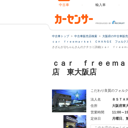
中古車
輸入車
中古車トップ
中古車販売店検索
大阪府の中古車販売
ｃａｒ ｆｒｅｅｍａｒｋｅｔ ＣＨＡＮＧＥ フォルクス
さざんがＱちゃんさんのクチコミ詳細(ｃａｒ ｆｒｅｅｍ
ｃａｒ ｆｒｅｅｍａ
店 東大阪店
こだわり良質のフォルク
法人名
８ＳＴＡ
住所
大阪府東
営業時間
11:00～
定休日
月曜日、
このお店のホームペ