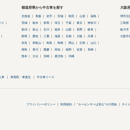
都道府県から中古車を探す
大阪
北海道
青森
岩手
宮城
秋田
山形
福島
堺市北
ラス
茨城
栃木
群馬
埼玉
千葉
東京
神奈川
三島郡
新潟
富山
石川
福井
山梨
長野
岐阜
枚方市
静岡
愛知
三重
滋賀
京都
大阪
兵庫
大阪市
奈良
和歌山
鳥取
島根
岡山
広島
山口
徳島
香川
愛媛
高知
福岡
佐賀
長崎
熊本
大分
宮崎
鹿児島
沖縄
入車
車買取・車査定
中古車リース
プライバシーポリシー
利用規約
"カーセンサーは安心"その理由
サイ