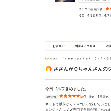
クチコミ総合評価：
4.8
4.7
接客：
雰囲気：
お店TOP
地図&アクセス
在
ｃａｒ ｆｒｅｅｍａｒｋｅｔ ＣＨＡＮＧ
さざんがＱちゃんさんの
今日ゴルフきめました。
5
点
5
接客：
雰囲気
総合評価
ネットで以前からＶＷゴルフ探していまし
ェンジさんはＶＷ専門で自信が感じられま