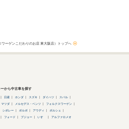
ワーゲンこだわりのお店 東大阪店）トップへ
カーから中古車を探す
日産
ホンダ
スズキ
ダイハツ
スバル
マツダ
メルセデス・ベンツ
フォルクスワーゲン
シボレー
ボルボ
アウディ
ポルシェ
フォード
プジョー
いすゞ
アルファロメオ