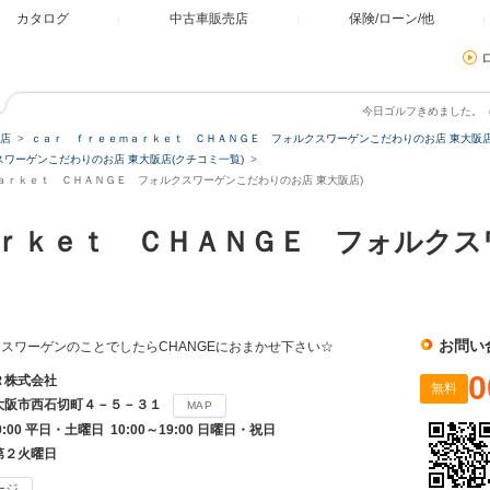
カタログ
中古車販売店
保険/ローン/他
今日ゴルフきめました。
店
ｃａｒ ｆｒｅｅｍａｒｋｅｔ ＣＨＡＮＧＥ フォルクスワーゲンこだわりのお店 東大阪
ワーゲンこだわりのお店 東大阪店(クチコミ一覧)
ａｒｋｅｔ ＣＨＡＮＧＥ フォルクスワーゲンこだわりのお店 東大阪店)
ｒｋｅｔ ＣＨＡＮＧＥ フォルクス
お問い
スワーゲンのことでしたらCHANGEにおまかせ下さい☆
0
Ｒ株式会社
無料
大阪市西石切町４－５－３１
MAP
19:00 平日・土曜日 10:00～19:00 日曜日・祝日
第２火曜日
ージ