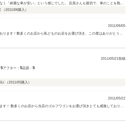
なく「綺麗な車が安い」という感じでした。 店員さんも親切で、車のことを熟知
にお答えいただき、プロとしての自信も感じました。 妻とも「ココに相談しよ
 （
2011/06
購入）
2回目の来店で購入。事前に好みの車があるか電話で確認してお店に行きました。
て購入にいたりました。 またメンテナンスの相談等あればお伺いしたいと思いま
2011/06/05
おります！数多くのお店から私どものお店をお選び頂き、この度はありがとうご
非常に感激しております！今度もどんなことでもいつでもお声をお待ちしており
2011/05/21投稿
5
5
5
：
アフター：
品質：
i （
2011/05
購入）
2011/05/22
ます！ 数多くのお店から当店のゴルフワゴンをお選び頂きとても感激しておりま
運ぶことができました。ありがとうございます！ これからも、どんなことでもご相
き合い宜しくお願い致します！コメントありがとうございました！代表山下