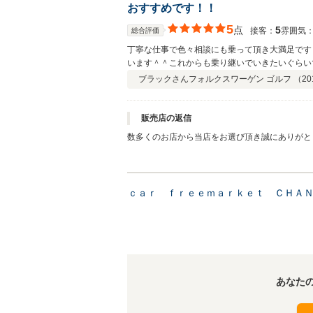
おすすめです！！
5
点
5
接客：
雰囲気
総合評価
丁寧な仕事で色々相談にも乗って頂き大満足です＾＾ どたばたしており評価遅くなってしまい申し訳ありません。 車
います＾＾これからも乗り継いでいきたいぐらいですｗ これからもお邪魔すると思いますし、末永くお付き合い
す＾＾ みなさん本当におすすめです！！
ブラックさん
フォルクスワーゲン ゴルフ （
20
販売店の返信
数多くのお店から当店をお選び頂き誠にありがと
相談くださいませ！いつでもお待ちしております
いました！代表山下
ｃａｒ ｆｒｅｅｍａｒｋｅｔ ＣＨＡＮ
あなた