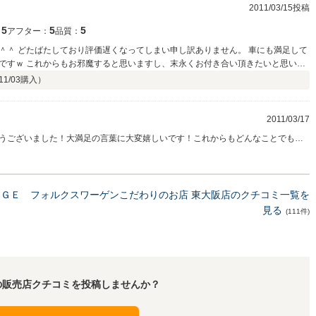
2011/03/15投稿
5
5
5
：
アフター：
品質：
にも満足して
頂きたいと思いま
11/03
購入）
2011/03/17
うございました！大満足の言葉に大変嬉しいです！これからもどんなことでもご
！こちらこそ末永いお付き合い宜しくお願い致します！コメントありがとうござ
ＧＥ フォルクスワーゲンこだわりのお店 東大阪店のクチコミ一覧を
見る
(111件)
の販売店クチコミを投稿しませんか？