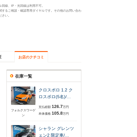
ル回線、IP・光回線は利用不可。
関するご相談・確認専用ダイヤルです。その他のお問い合わ
ださい。
証
お店のクチコミ
在庫一覧
クロスポロ 1.2 ク
ロスポロ(5名)/…
126.7
支払総額
万円
フォルクスワーゲ
105.8
本体価格
万円
ン
シャラン グレンツ
ェン2 限定車/…