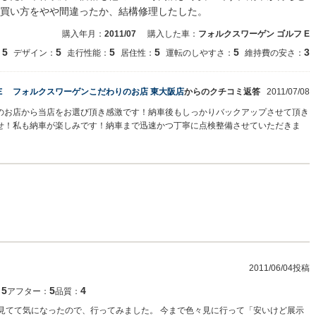
買い方をやや間違ったか、結構修理したした。
購入年月：
2011/07
購入した車：
フォルクスワーゲン ゴルフ E
5
5
5
5
5
3
：
デザイン：
走行性能：
居住性：
運転のしやすさ：
維持費の安さ：
Ｅ フォルクスワーゲンこだわりのお店 東大阪店
からのクチコミ返答
2011/07/08
のお店から当店をお選び頂き感激です！納車後もしっかりバックアップさせて頂き
せ！私も納車が楽しみです！納車まで迅速かつ丁寧に点検整備させていただきま
2011/06/04投稿
5
5
4
：
アフター：
品質：
で見てて気になったので、行ってみました。 今まで色々見に行って「安いけど展示