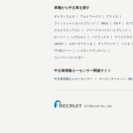
車種から中古車を探す
ギャランラムダ
アルトワークス
アストロ
フィットシャトルハイブリッド
DB11
GS F
Sク
スカイラインワゴン
フリードスパイクハイブリッド
ルーミー
レヴエルト
ハイラックス
ヤリスクロス
180SX
カローラアクシオ
ディアマンテ
リトモ
TT RSクーペ
ハイゼットデッキバン
コンパーノスパイダー
中古車情報カーセンサー関連サイト
中古車情報ならカーセンサー
カーセンサーエッジ・輸