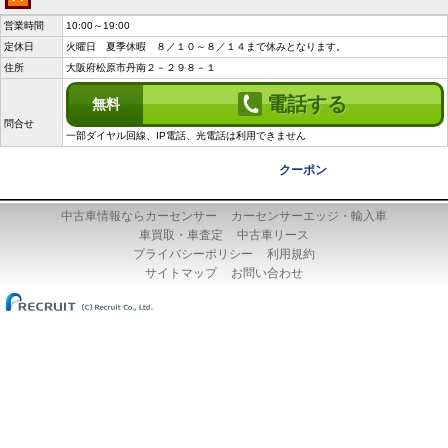
営業時間
10:00～19:00
定休日
火曜日 夏季休暇 ８／１０～８／１４まで休みとなります。
住所
大阪府松原市丹南２－２９８－１
電話する
無料
問合せ
一部ダイヤル回線、IP電話、光電話は利用できません
クーポン
中古車情報ならカーセンサー
カーセンサーエッジ・輸入車
車買取・車査定
中古車リース
プライバシーポリシー
利用規約
サイトマップ
お問い合わせ