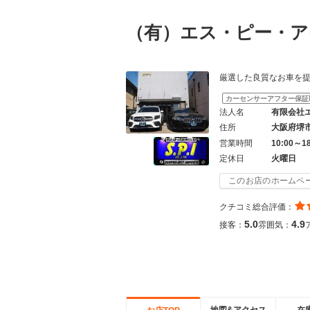
（有）エス・ピー・
厳選した良質なお車を
カーセンサーアフター保証
法人名
有限会社
住所
大阪府堺
営業時間
10:00～1
定休日
火曜日
このお店のホームペ
クチコミ総合評価：
5.0
4.9
接客：
雰囲気：