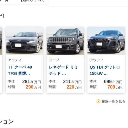
庫一覧
お店のクチコミ
)
アウディ
ジープ
アウディ
TT クーペ 40
レネゲード リミ
Q5 TDI クワトロ
TFSI 禁煙…
テッド …
150kW …
281
211
699
本体
本体
本体
.9
万円
.8
万円
.9
万円
290
220
709
総額
総額
総額
万円
万円
万円
在庫一覧を見る
ション