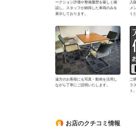
ークション評価や整備履歴を厳しく確
入
認し、スタッフが納得した車両のみを
メ
展示しております。
く
遠方のお客様にも写真・動画を活用し
ご
ながら丁寧にご説明いたします。
ラ
ト
お店のクチコミ情報