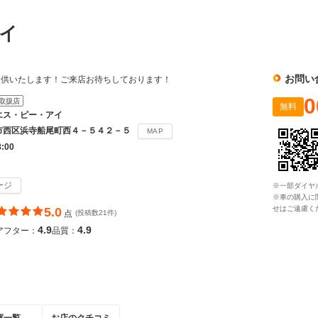
アイ
お問い
提供いたします！ご来店お待ちしております！
0
取扱店
無料
エス・ピー・アイ
市西区浜寺船尾町西４－５４２－５
MAP
8:00
ージ
※一部ダイヤ
※車の購入に
せはご遠慮く
5.0
点
(投稿数21件)
4.9
4.9
アフター：
品質：