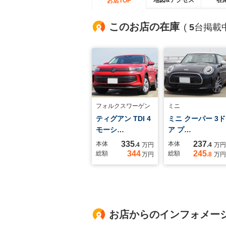
地図&アクセス
在
お店TOP
このお店の在庫
(
5
台掲載中
フォルクスワーゲン
ミニ
ティグアン TDI 4
ミニ クーパー 3ド
モーシ…
ア プ…
335
237
本体
本体
.4
万円
.4
万円
344
245
総額
総額
万円
.8
万円
お店からのインフォメー