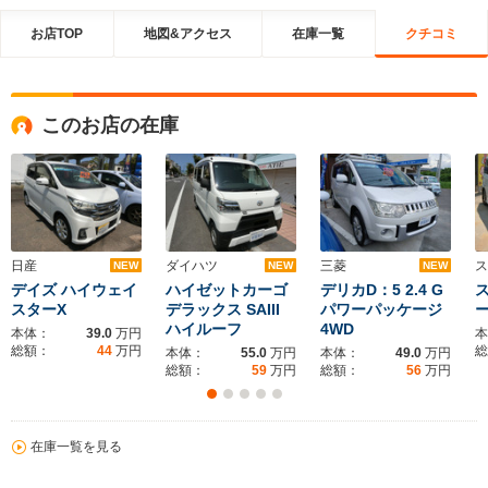
お店TOP
地図&アクセス
在庫一覧
クチコミ
このお店の在庫
日産
ダイハツ
三菱
ス
NEW
NEW
NEW
デイズ ハイウェイ
ハイゼットカーゴ
デリカD：5 2.4 G
ス
スターX
デラックス SAIII
パワーパッケージ
ハイルーフ
4WD
本体：
39.0
万円
本
総額：
44
万円
総
本体：
55.0
万円
本体：
49.0
万円
総額：
59
万円
総額：
56
万円
在庫一覧を見る