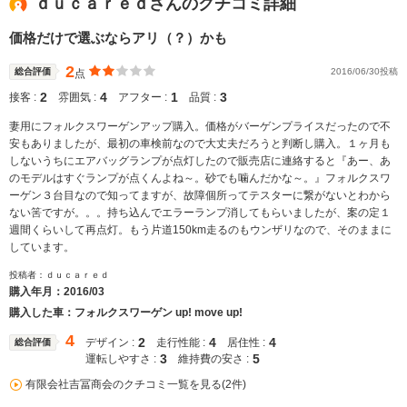
ｄｕｃａｒｅｄさんのクチコミ詳細
価格だけで選ぶならアリ（？）かも
2
総合評価
2016/06/30投稿
点
2
4
1
3
接客 :
雰囲気 :
アフター :
品質 :
妻用にフォルクスワーゲンアップ購入。価格がバーゲンプライスだったので不
安もありましたが、最初の車検前なので大丈夫だろうと判断し購入。１ヶ月も
しないうちにエアバッグランプが点灯したので販売店に連絡すると『あー、あ
のモデルはすぐランプが点くんよね～。砂でも噛んだかな～。』フォルクスワ
ーゲン３台目なので知ってますが、故障個所ってテスターに繋がないとわから
ない筈ですが。。。持ち込んでエラーランプ消してもらいましたが、案の定１
週間くらいして再点灯。もう片道150km走るのもウンザリなので、そのままに
しています。
投稿者：ｄｕｃａｒｅｄ
購入年月：
2016/03
購入した車：フォルクスワーゲン up! move up!
4
2
4
4
デザイン :
走行性能 :
居住性 :
総合評価
3
5
運転しやすさ :
維持費の安さ :
有限会社吉冨商会のクチコミ一覧を見る(2件)