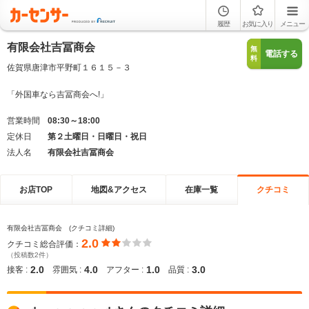
履歴
お気に入り
メニュー
有限会社吉冨商会
無
電話する
料
佐賀県唐津市平野町１６１５－３
「外国車なら吉冨商会へ!」
営業時間
08:30～18:00
定休日
第２土曜日・日曜日・祝日
法人名
有限会社吉冨商会
お店TOP
地図&アクセス
在庫一覧
クチコミ
有限会社吉冨商会 (クチコミ詳細)
2.0
クチコミ総合評価：
（投稿数2件）
2.0
4.0
1.0
3.0
接客 :
雰囲気 :
アフター :
品質 :