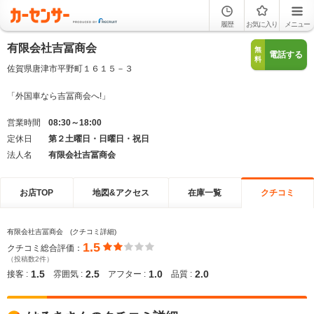
履歴
お気に入り
メニュー
有限会社吉冨商会
無
電話する
料
佐賀県唐津市平野町１６１５－３
「外国車なら吉冨商会へ!」
営業時間
08:30～18:00
定休日
第２土曜日・日曜日・祝日
法人名
有限会社吉冨商会
お店TOP
地図&アクセス
在庫一覧
クチコミ
有限会社吉冨商会 (クチコミ詳細)
1.5
クチコミ総合評価：
（投稿数2件）
1.5
2.5
1.0
2.0
接客 :
雰囲気 :
アフター :
品質 :