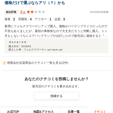
価格だけで選ぶならアリ（？）かも
2
総合評価
2016/06/30投稿
点
2
4
1
3
接客 :
雰囲気 :
アフター :
品質 :
妻用にフォルクスワーゲンアップ購入。価格がバーゲンプライスだったので
不安もありましたが、最初の車検前なので大丈夫だろうと判断し購入。１ヶ
月もしないうちにエアバッグランプが点灯したので販売店に連絡すると『あ
ー、あのモデルはすぐランプが点くんよね～。砂でも噛んだかな～。』フォ
ｄｕｃａｒｅｄ
ルクスワーゲン３台目なので知ってますが、故障個所ってテスターに繋がな
購入年月：
2016/03
購入した車：フォルクスワーゲン up! move up!
いとわからない筈ですが。。。持ち込んでエラーランプ消してもらいました
が、案の定１週間くらいして再点灯。もう片道150km走るのもウンザリなの
で、そのままにしています。
有限会社吉冨商会のクチコミ一覧を見る(2件)
あなたのクチコミを投稿しませんか？
販売店のクチコミを書き込めます。
投稿する
お店TOP
地図&アクセス
在庫一覧
クチコミ