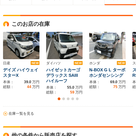
このお店の在庫
日産
ダイハツ
ホンダ
ス
NEW
NEW
NEW
デイズ ハイウェイ
ハイゼットカーゴ
N-BOX G L ターボ
スターX
デラックス SAIII
ホンダセンシング
R
ハイルーフ
本体：
39.0
万円
本体：
69.0
万円
本
総額：
44
万円
総額：
75
万円
総
本体：
55.0
万円
総額：
59
万円
在庫一覧を見る
他の条件から販売店を探す