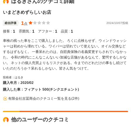
はるきさんのクチコミ詳細
いまどきめずらしいお店
1
総合評価
2024/10/07投稿
点
1
1
1
1
接客 :
雰囲気 :
アフター :
品質 :
車検の残った車をここで購入しました。 ろくに点検もせず、ウィンドウォッシ
ャーは初めから壊れている。ワイパーは切れていて使えない。オイル交換など
するはずもなく。 一番呆れたのは、自賠責保険の名義変更すらされていなかっ
た。 令和の時代にこんなこんないい加減な店舗があるなんて、驚愕するしかな
い。 ネットの個人売買よりもリスクがある。今までのどれだけの事をし続けて
いたのだろうか？呆れるしかない。皆さん気をつけて。
投稿者：はるき
購入年月：
2020/02
購入した車：フィアット 500(チンクエチェント)
有限会社吉冨商会のクチコミ一覧を見る(2件)
他のユーザーのクチコミ