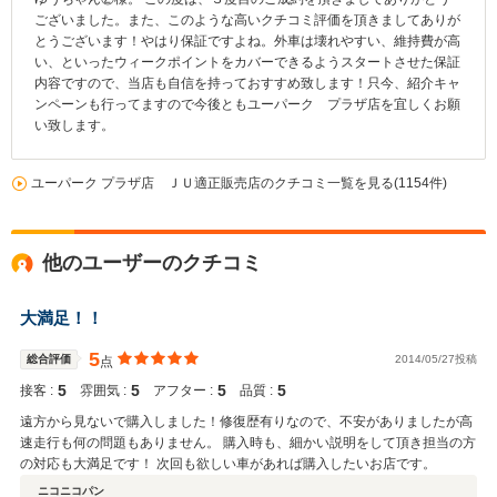
ございました。また、このような高いクチコミ評価を頂きましてありが
とうございます！やはり保証ですよね。外車は壊れやすい、維持費が高
い、といったウィークポイントをカバーできるようスタートさせた保証
内容ですので、当店も自信を持っておすすめ致します！只今、紹介キャ
ンペーンも行ってますので今後ともユーパーク プラザ店を宜しくお願
い致します。
ユーパーク プラザ店 ＪＵ適正販売店のクチコミ一覧を見る(1154件)
他のユーザーのクチコミ
大満足！！
5
総合評価
2014/05/27投稿
点
5
5
5
5
接客 :
雰囲気 :
アフター :
品質 :
遠方から見ないで購入しました！修復歴有りなので、不安がありましたが高
速走行も何の問題もありません。 購入時も、細かい説明をして頂き担当の方
の対応も大満足です！ 次回も欲しい車があれば購入したいお店です。
ニコニコパン