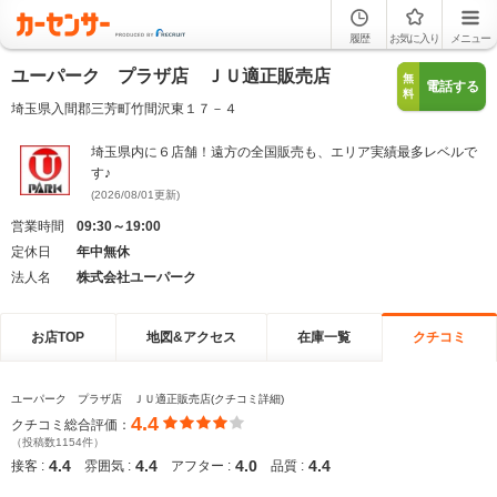
履歴
お気に入り
メニュー
ユーパーク プラザ店 ＪＵ適正販売店
無
電話する
料
埼玉県入間郡三芳町竹間沢東１７－４
埼玉県内に６店舗！遠方の全国販売も、エリア実績最多レベルで
す♪
(2026/08/01更新)
営業時間
09:30～19:00
定休日
年中無休
法人名
株式会社ユーパーク
お店TOP
地図&アクセス
在庫一覧
クチコミ
ユーパーク プラザ店 ＪＵ適正販売店(クチコミ詳細)
4.4
クチコミ総合評価：
（投稿数1154件）
4.4
4.4
4.0
4.4
接客 :
雰囲気 :
アフター :
品質 :