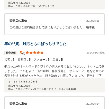
購入年月：
2014/04
購入した車：メルセデス・ベンツ Eクラス
販売店の返信
2014/05/28
この度はご成約頂きまして誠にありがとうございました。 納車後も
ご質問等御座いましたらお気軽にお問い合わせください。 遠方のお
客様の不安点を少しでも解消できるよう努めてまいりますので今後
とも宜しくお願い致します。
車の品質、対応ともにばっちりでした
5
総合評価
2014/05/24投稿
点
5
5
5
5
接客 :
雰囲気 :
アフター :
品質 :
夢だったA6オールロードクワトロの購入を考えるようになり、ネット上で探
しました。 このお店に、走行距離、修復歴無し、サンルーフ、色など全ての
希望を叶える車があったため、腹を決めてお店に伺いました。 担当して下さ
ったかたは非常に感じがよく、説明もわかりやすかったです。 お店全体とし
ｃｌａｒｉｎｅｔ３０６５
てそういう雰囲気がある店舗だと感じました。 直感で大丈夫そうだと感じ、
購入年月：
2014/05
購入した車：アウディ A6オールロードクワトロ 3.2 FSI 4WD
その場で購入を決定しました。 連絡や対応の迅速さにもスピード感があり、
安心感を持ちました。 今回車検整備もお願いしましたが、ばっちり安心して
乗れております。 納車後の今は毎日が楽しくて、夢のようです。 さまざま
に触ったりしておりますが瑕疵も一切なく、車の品質のよさに感動し、そし
販売店の返信
2014/05/24
て、自分の勘のよさにも驚きました(笑)。 中古車はさまざまな要因があると