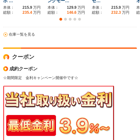
ボ …
ングモー…
ゼ…
本体：
215.9
万円
本体：
129.9
万円
本体：
215.9
万円
本
総額：
235.4
万円
総額：
146.6
万円
総額：
232.3
万円
総
在庫一覧を見る
クーポン
成約クーポン
☆期間限定 金利キャンペーン開催中です☆