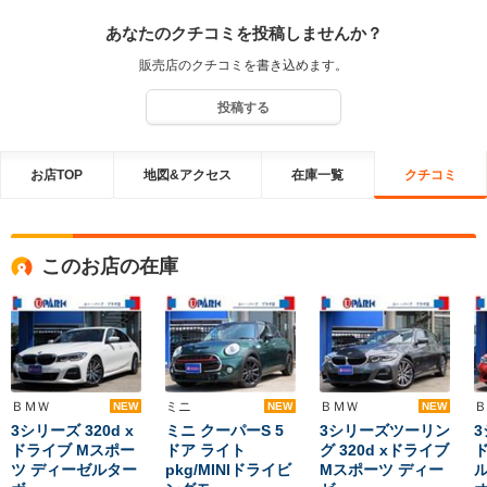
あなたのクチコミを投稿しませんか？
販売店のクチコミを書き込めます。
投稿する
お店TOP
地図&アクセス
在庫一覧
クチコミ
このお店の在庫
ＢＭＷ
ミニ
ＢＭＷ
Ｂ
NEW
NEW
NEW
3シリーズ 320d x
ミニ クーパーS 5
3シリーズツーリン
3
ドライブ Mスポー
ドア ライト
グ 320d xドライブ
ツ ディーゼルター
pkg/MINIドライビ
Mスポーツ ディー
ル