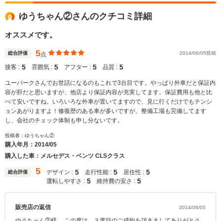
ゆうちゃん②さんのクチコミ詳細
オススメです。
5
総合評価
2014/06/05投稿
点
5
5
5
5
接客 :
雰囲気 :
アフター :
品質 :
ユーパークさんでお世話になるのもこれで3台目です。やっぱり外車だと保証内
容が肝だと思いますが、他店より保証内容が充実してます。保証費用も他と比
べて安いですね。いろいろな外車が置いてますので、見に行くだけでもテンシ
ョンあがりますよ！修復歴のある車が多いですが、整備工場も完備してます
し、会社のチェック体制も申し分ないです。
投稿者：ゆうちゃん②
購入年月：
2014/05
購入した車：メルセデス・ベンツ CLSクラス
5
5
5
5
デザイン :
走行性能 :
居住性 :
総合評価
5
5
運転しやすさ :
維持費の安さ :
販売店の返信
2014/06/05
ゆうちゃん②様。 この度は、３度目のご成約を頂きましてありがとう