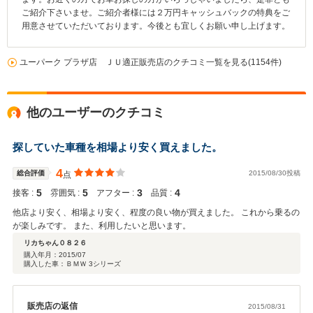
ご紹介下さいませ。ご紹介者様には２万円キャッシュバックの特典をご
用意させていただいております。今後とも宜しくお願い申し上げます。
ユーパーク プラザ店 ＪＵ適正販売店のクチコミ一覧を見る(1154件)
他のユーザーのクチコミ
探していた車種を相場より安く買えました。
4
総合評価
2015/08/30投稿
点
5
5
3
4
接客 :
雰囲気 :
アフター :
品質 :
他店より安く、相場より安く、程度の良い物が買えました。 これから乗るの
が楽しみです。 また、利用したいと思います。
リカちゃん０８２６
購入年月：
2015/07
購入した車：ＢＭＷ 3シリーズ
販売店の返信
2015/08/31