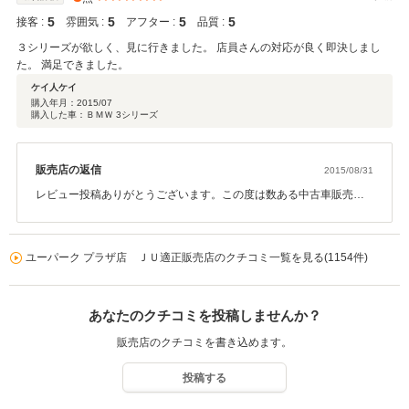
5
5
5
5
接客 :
雰囲気 :
アフター :
品質 :
３シリーズが欲しく、見に行きました。 店員さんの対応が良く即決しまし
た。 満足できました。
ケイ人ケイ
購入年月：
2015/07
購入した車：ＢＭＷ 3シリーズ
販売店の返信
2015/08/31
レビュー投稿ありがとうございます。この度は数ある中古車販売店
より、当店をお選び頂きまして誠にありがとうございます。 ご希望
のお車のご案内が出来まして、私達も嬉しい限りで御座います。何
かご不明な点御座いましたら、お気軽にご連絡下さい。また、弊社
ユーパーク プラザ店 ＪＵ適正販売店のクチコミ一覧を見る(1154件)
ではお客様ご紹介キャンペーンを行っております。お近くの方でお
車お探しの方がいらっしゃいましたら、是非ともご紹介下さいま
せ。ご紹介者様には２万円キャッシュバックの特典をご用意させて
あなたのクチコミを投稿しませんか？
いただいております。今後とも宜しくお願い申し上げます。
販売店のクチコミを書き込めます。
投稿する