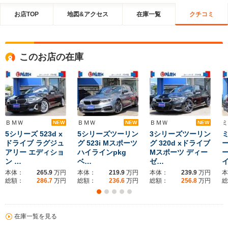
お店TOP
地図&アクセス
在庫一覧
クチコミ
このお店の在庫
ＢＭＷ
ＢＭＷ
ＢＭＷ
ミ
NEW
NEW
NEW
5シリーズ 523d x
5シリーズツーリン
3シリーズツーリン
ドライブ ラグジュ
グ 523i Mスポーツ
グ 320d xドライブ
アリー エディショ
ハイラインpkg
Mスポーツ ディー
ー
ン …
ベ…
ゼ…
本体：
265.9
万円
本体：
219.9
万円
本体：
239.9
万円
本
総額：
286.7
万円
総額：
236.6
万円
総額：
256.8
万円
総
在庫一覧を見る