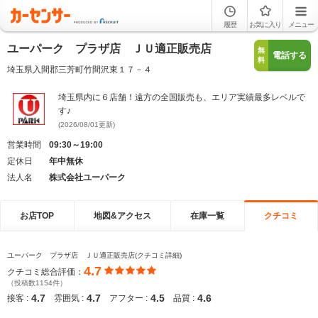
履歴
お気に入り
メニュー
ユーパーク プラザ店 ＪＵ適正販売店
無
電話する
料
埼玉県入間郡三芳町竹間沢東１７－４
埼玉県内に６店舗！遠方の全国販売も、エリア実績最多レベルで
す♪
(2026/08/01更新)
営業時間
09:30～19:00
定休日
年中無休
法人名
株式会社ユーパーク
お店TOP
地図&アクセス
在庫一覧
クチコミ
ユーパーク プラザ店 ＪＵ適正販売店(クチコミ詳細)
4.7
クチコミ総合評価：
（投稿数1154件）
4.7
4.7
4.5
4.6
接客 :
雰囲気 :
アフター :
品質 :