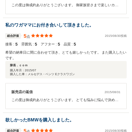
この度は御成約ありがとうございます。 御家族皆さまで楽しいカー
ライフをお過ごしください！！ また、弊社ではお客様ご紹介キャン
ペーンを行っております。お近くの方でお車お探しの方がいらっし
ゃいましたら、是非ともご紹介下さいませ。ご紹介者様には２万円
私のワガママにお付き合いして頂きました。
キャッシュバックの特典をご用意させていただいております。今後
とも宜しくお願い申し上げます。
5
総合評価
2015/08/30投稿
点
5
5
5
5
接客 :
雰囲気 :
アフター :
品質 :
希望の納車日に間に合わせて頂き、とても嬉しかったです。 また購入したい
です。
隊長．ｃｏｍ
購入年月：
2015/07
購入した車：メルセデス・ベンツ Eクラスワゴン
販売店の返信
2015/08/31
この度は御成約ありがとうございます。 とても悩みに悩んで決めた
１台でしたね。大事に乗って下さい！！ また、弊社ではお客様ご紹
介キャンペーンを行っております。お近くの方でお車お探しの方が
いらっしゃいましたら、是非ともご紹介下さいませ。ご紹介者様に
欲しかったBMWを購入しました。
は２万円キャッシュバックの特典をご用意させていただいておりま
す。今後とも宜しくお願い申し上げます。
5
総合評価
2015/08/30投稿
点