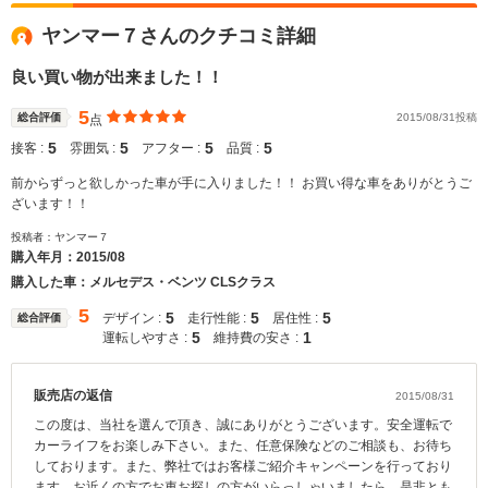
ヤンマー７さんのクチコミ詳細
良い買い物が出来ました！！
5
総合評価
2015/08/31投稿
点
5
5
5
5
接客 :
雰囲気 :
アフター :
品質 :
前からずっと欲しかった車が手に入りました！！ お買い得な車をありがとうご
ざいます！！
投稿者：ヤンマー７
購入年月：
2015/08
購入した車：メルセデス・ベンツ CLSクラス
5
5
5
5
デザイン :
走行性能 :
居住性 :
総合評価
5
1
運転しやすさ :
維持費の安さ :
販売店の返信
2015/08/31
この度は、当社を選んで頂き、誠にありがとうございます。安全運転で
カーライフをお楽しみ下さい。また、任意保険などのご相談も、お待ち
しております。また、弊社ではお客様ご紹介キャンペーンを行っており
ます。お近くの方でお車お探しの方がいらっしゃいましたら、是非とも