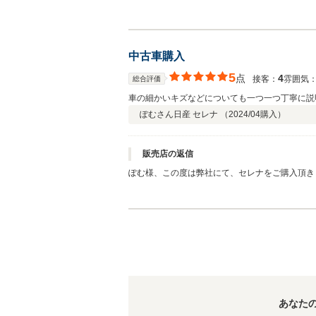
中ご来店頂いてのご購入となりましたが、いいご
機会が御座いましたら、是非ともポイントエフグ
いましたm(_ _)m
中古車購入
5
点
4
接客：
雰囲気
総合評価
車の細かいキズなどについても一つ一つ丁寧に説
ぽむさん
日産 セレナ （
2024/04
購入）
販売店の返信
ぽむ様、この度は弊社にて、セレナをご購入頂きま
♪弊社では、お客様にご満足してご購入頂ける様
心掛けております。今後もご満足頂けるサービス
も株式会社ポイントエフ４号バイパス店を宜しく
ーライフをお過ごし下さいm(_ _)m
あなた