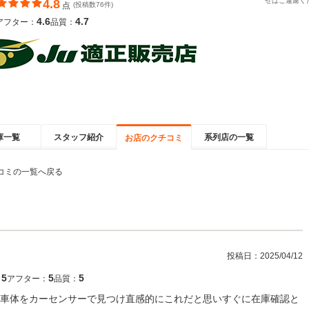
せはご遠慮く
4.8
点
(投稿数76件)
4.6
4.7
アフター：
品質：
庫一覧
スタッフ紹介
系列店の一覧
お店のクチコミ
コミの一覧へ戻る
投稿日：
2025/04/12
5
5
5
：
アフター：
品質：
車体をカーセンサーで見つけ直感的にこれだと思いすぐに在庫確認と