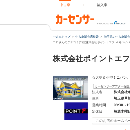
中古車
輸入車
中古車トップ
中古車販売店検索
埼玉県の中古車販売
コロさんのクチコミ詳細(株式会社ポイントエフ ４号バイパ
株式会社ポイントエフ
☆大型＆小型ミニバン
カーセンサーアフター保証
法人名
株式会社
住所
埼玉県草
営業時間
09:30～1
定休日
毎週木曜
このお店のホームペ