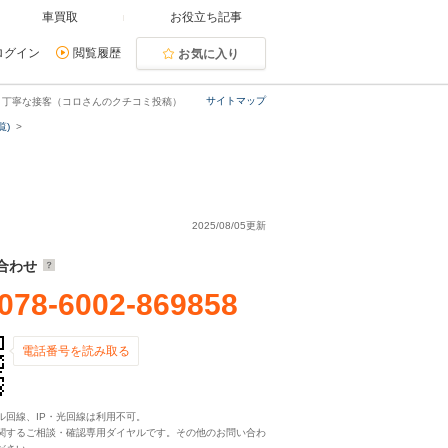
車買取
お役立ち記事
ログイン
閲覧履歴
お気に入り
サイトマップ
と丁寧な接客（コロさんのクチコミ投稿）
覧)
2025/08/05更新
合わせ
078-6002-869858
電話番号を読み取る
ル回線、IP・光回線は利用不可。
関するご相談・確認専用ダイヤルです。その他のお問い合わ