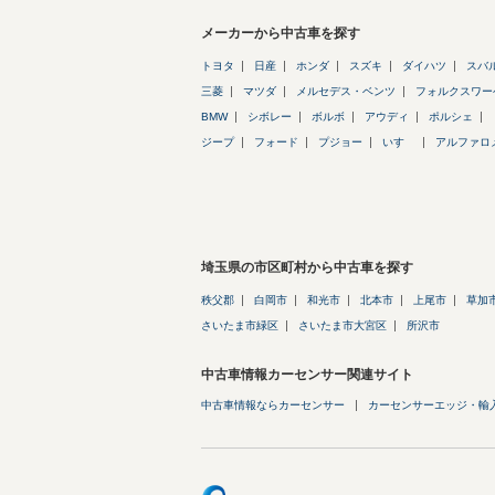
メーカーから中古車を探す
トヨタ
日産
ホンダ
スズキ
ダイハツ
スバ
三菱
マツダ
メルセデス・ベンツ
フォルクスワー
BMW
シボレー
ボルボ
アウディ
ポルシェ
ジープ
フォード
プジョー
いすゞ
アルファロ
埼玉県の市区町村から中古車を探す
秩父郡
白岡市
和光市
北本市
上尾市
草加
さいたま市緑区
さいたま市大宮区
所沢市
中古車情報カーセンサー関連サイト
中古車情報ならカーセンサー
カーセンサーエッジ・輸