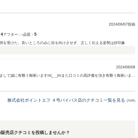
縁があったと思っております。 カムリを大事に乗って頂ければ幸いですが、また
ループをよろしくお願い致します。 重ねてお礼申し上げます。本当に有難う御座
2024/06/07投稿
4
‐
5
：
アフター：
品質：
明を受けた。良いところのみに目を向けさせず、正しく伝える姿勢は好印象
2024/06/08
して誠に有難う御座いますm(_ _)mまた口コミの高評価を頂き有難う御座います
に、お車の状態の説明やお車の良し悪しを伝え、ご納得頂きご販売出来る様に常に
を心掛けて、お客様に寄り添える中古車販売店を目指していきますので、今後と
お願い致します。この度は、セレナのご購入ありがとうございました、素敵なカ
株式会社ポイントエフ ４号バイパス店のクチコミ一覧を見る
(76件)
の販売店クチコミを投稿しませんか？