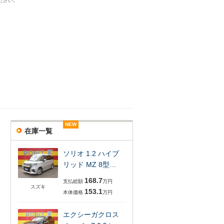
ださい。
NEW
NEW
NEW
NEW
在庫一覧
ソリオ 1.2 ハイブ
リッド MZ 8型…
168.7
支払総額
万円
スズキ
153.1
本体価格
万円
エクシーガクロス