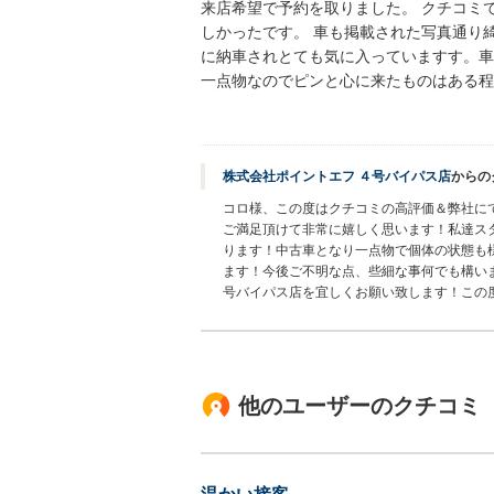
来店希望で予約を取りました。 クチコミ
しかったです。 車も掲載された写真通り
に納車されとても気に入っていますす。車
一点物なのでピンと心に来たものはある程
株式会社ポイントエフ ４号バイパス店
からの
コロ様、この度はクチコミの高評価＆弊社に
ご満足頂けて非常に嬉しく思います！私達ス
ります！中古車となり一点物で個体の状態も
ます！今後ご不明な点、些細な事何でも構い
号バイパス店を宜しくお願い致します！この
他のユーザーのクチコミ