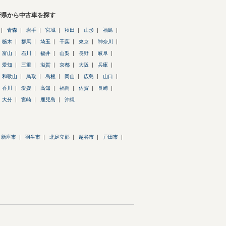
府県から中古車を探す
青森
岩手
宮城
秋田
山形
福島
栃木
群馬
埼玉
千葉
東京
神奈川
富山
石川
福井
山梨
長野
岐阜
愛知
三重
滋賀
京都
大阪
兵庫
和歌山
鳥取
島根
岡山
広島
山口
香川
愛媛
高知
福岡
佐賀
長崎
大分
宮崎
鹿児島
沖縄
新座市
羽生市
北足立郡
越谷市
戸田市