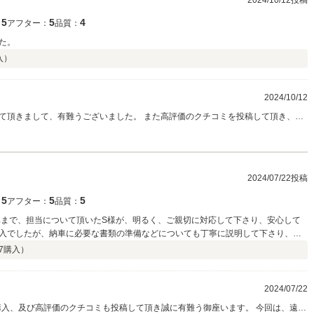
2024/10/12投稿
5
5
4
：
アフター：
品質：
た。
入）
2024/10/12
て頂きまして、有難うございました。 また高評価のクチコミを投稿して頂き、ご
客様に寄り添う接客を常に心がけておりますが、 ｊｗｍｍｗ様にご満足頂けて何よ
おりますが、しっかりご準備の方を進めさせて頂きます。 納車後も引き続きＰＯＩ
この度は本当に有難う御座いました。
2024/07/22投稿
5
5
5
：
アフター：
品質：
車まで、担当について頂いたS様が、明るく、ご親切に対応して下さり、安心して
入でしたが、納車に必要な書類の準備などについても丁寧に説明して下さり、と
、また何か機会がありましたら、よろしくお願い致します。
7
購入）
2024/07/22
購入、及び高評価のクチコミも投稿して頂き誠に有難う御座います。 今回は、遠い