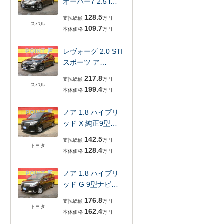
オーバー7 2.5 i…
128.5
支払総額
万円
スバル
109.7
本体価格
万円
レヴォーグ 2.0 STI
スポーツ ア…
217.8
支払総額
万円
スバル
199.4
本体価格
万円
ノア 1.8 ハイブリ
ッド X 純正9型…
142.5
支払総額
万円
トヨタ
128.4
本体価格
万円
ノア 1.8 ハイブリ
ッド G 9型ナビ…
176.8
支払総額
万円
トヨタ
162.4
本体価格
万円