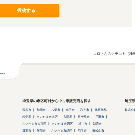
投稿する
コロさんのクチコミ（株
埼玉県の市区町村から中古車販売店を探す
埼玉
深谷市
加須市
八潮市
幸手市
和光市
北葛飾郡
株式会
秩父郡
さいたま市北区
入間郡
富士見市
戸田市
さいたま市大宮区
さいたま市西区
桶川市
朝霞市
日高市
飯能市
さいたま市緑区
羽生市
東松山市