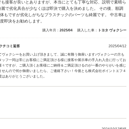
でも接客が良いとありますが、本当にとても丁寧な対応、説明で素晴ら
綺麗で劣化具合が少なくほぼ即決で購入を決めました。 その後、順調
体もですが劣化しがちなプラスチックのパーツも綺麗です。 中古車は
度即決をお勧めします。
購入年月：
2025/04
購入した車：
トヨタ ヴォクシー
クチコミ返答
2025/04/12
てヴォクシーをお買い上げ頂きまして、誠に有難う御座います♪ヴォクシーの方も
タッフ一同は常にお客様にご満足頂ける様に接客や展示車の手入れ入念に行ってお
様々ですが、ご購入頂くお客様にご納得＆ご満足頂けるのが一番のやりがいを感じ
ませんので何か御座いましたら、ご連絡下さい！今後とも株式会社ポイントエフ４
度はありがとうございました。