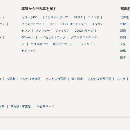
車種から中古車を探す
都道
ル
カローラFX
トランスポーターT1
675LT
ウインド
北海道
ゲン
プリメーラカミノ
クー
TT RSロードスター
イプサム
茨城
セブン
プレマシー
ファミリア
2002シリーズ
新潟
メオ
Q6 e-tron
ハイゼットトラック
グランドエスクード
静岡
R8
エコスポーツ
600ハイブリッド
ジュリア
奈良
セドリック
徳島
熊本
市
八潮市
さいたま市南区
さいたま市西区
鶴ヶ島市
さいたま市見沼区
志木市
入車
車買取・車査定
中古車リース