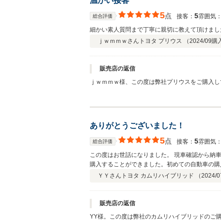
温かい接客
5
点
5
接客：
雰囲気
総合評価
細かい素人質問まで丁寧に親切に教えて頂けまし
ｊｗｍｍｗさん
トヨタ プリウス （
2024/09
購
販売店の返信
ｊｗｍｍｗ様、この度は弊社プリウスをご購入し
担当させて頂き大変嬉しく思います。 弊社はお
りでございます。 ご納車までもう少しとなって
ＮＴ－Ｆグループを頼って頂ければ幸いです。 
ありがとうございました！
5
点
5
接客：
雰囲気
総合評価
この度はお世話になりました。 現車確認から納
購入することができました。初めての自動車の購
ても助かりました。 遠方からではございますが
ＹＹさん
トヨタ カムリハイブリッド （
2024/0
販売店の返信
YY様。この度は弊社のカムリハイブリッドのご