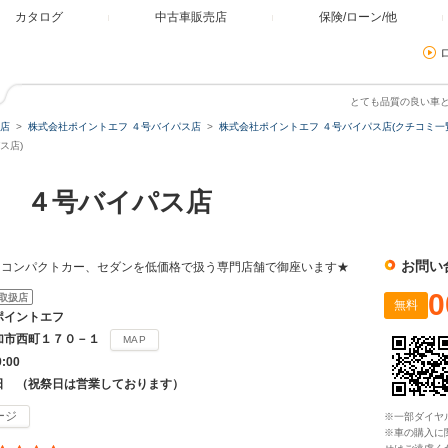
カタログ
中古車販売店
保険/ローン/他
とても品質の良い車
店
株式会社ポイントエフ ４号バイパス店
株式会社ポイントエフ ４号バイパス店(クチコミ一
ス店)
 ４号バイパス店
お問い
、コンパクトカー、セダンを低価格で扱う専門店舗で御座います★
0
取扱店
無料
ポイントエフ
加市西町１７０－１
MAP
9:00
日 （祝祭日は営業しております）
ージ
※一部ダイヤ
※車の購入に