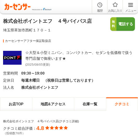
履歴
お気に入り
メニュー
株式会社ポイントエフ ４号バイパス店
無
電話する
料
埼玉県草加市西町１７０－１
カーセンサーアフター保証取扱店
☆大型＆小型ミニバン、コンパクトカー、セダンを低価格で扱う
専門店舗で御座います★
(2025/08/05更新)
営業時間
09:30～19:00
定休日
毎週木曜日 （祝祭日は営業しております）
法人名
株式会社ポイントエフ
お店TOP
地図&アクセス
在庫一覧
クチコミ
株式会社ポイントエフ ４号バイパス店(クチコミ詳細)
4.8
クチコミ総合評価：
（投稿数76件）