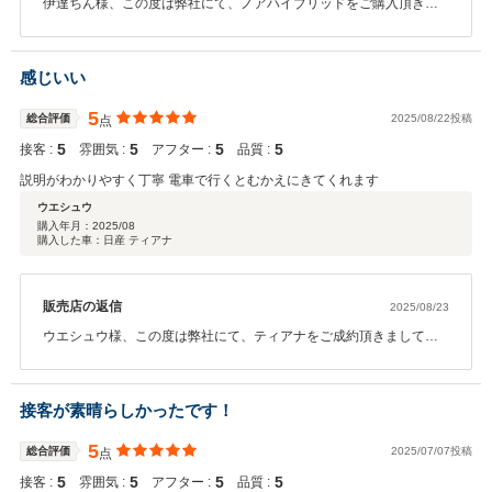
伊達ちん様、この度は弊社にて、ノアハイブリッドをご購入頂きま
して誠に有難う御座いましすm(_ _)mまた口コミの高評価を頂き有難
う御座います！ご納車の方が年明け納車となってしまいますが、し
っかりとご準備させて頂きますので、今しばらくお待ちくださいま
感じいい
せm(_ _)m弊社ではお客様にご納得頂き、気持ち良くご購入頂ける様
心掛けております！ご納車後のサポートなども出来ればと思ってお
5
総合評価
2025/08/22投稿
点
りますので、ご不明な点等御座いましたらお気軽にお問い合わせく
5
5
5
5
接客 :
ださい！今後とも宜しくお願い致しますm(_ _)m
雰囲気 :
アフター :
品質 :
説明がわかりやすく丁寧 電車で行くとむかえにきてくれます
ウエシュウ
購入年月：
2025/08
購入した車：日産 ティアナ
販売店の返信
2025/08/23
ウエシュウ様、この度は弊社にて、ティアナをご成約頂きまして誠
に有難う御座いますm(_ _)mまた口コミの高評価を頂き嬉しく思いま
す♪ご納車の方がまだですが、しっかりとご準備させて頂きスムーズ
にご納車出来る様に進めさせて頂きますので今しばらくお待ちくだ
接客が素晴らしかったです！
さい！ご納車の際も駅までお迎えに上がりますのでお気軽にご連絡
ください！ティアナの方も綺麗な一台となっておりますので、是非
5
総合評価
2025/07/07投稿
点
大事にお乗り頂ければと思います！！弊社はお客様により良いサー
5
5
5
5
接客 :
ビスを出来るように今後も頑張りますので、ご購入後（納車後）も
雰囲気 :
アフター :
品質 :