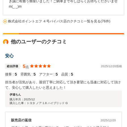
き誠に有難う御座いました！ご納車まで今しばらくお待ちくださいませ
m(_ _)m
株式会社ポイントエフ ４号バイパス店のクチコミ一覧を見る(76件)
他のユーザーのクチコミ
安心
5
総合評価
2025/12/20投稿
点
5
5
5
5
接客 :
雰囲気 :
アフター :
品質 :
担当者が活気があり、親切丁寧に対応して頂き要望にも迅速に対応して頂け
て、安心して購入したいと思えました！
伊達ちん
購入年月：
2025/12
購入した車：トヨタ ノア 1.8 ハイブリッド G
販売店の返信
2025/12/20