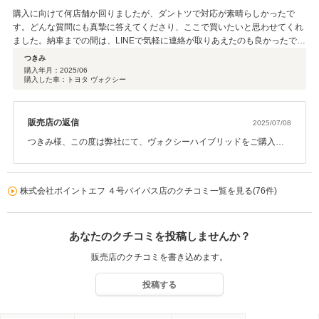
何か御座いましたら、お気軽にご相談下さいませ！この度はお買い
購入に向けて何店舗か回りましたが、ダントツで対応が素晴らしかったで
上げ頂き誠に有難う御座いました！今後もポイントエフを宜しくお
す。どんな質問にも真摯に答えてくださり、ここで買いたいと思わせてくれ
願い致しますm(_ _)m
ました。納車までの間は、LINEで気軽に連絡が取りあえたのも良かったで
す。また機会がありましたら宜しくお願いします。この度はお世話になりま
つきみ
した。
購入年月：
2025/06
購入した車：トヨタ ヴォクシー
販売店の返信
2025/07/08
つきみ様、この度は弊社にて、ヴォクシーハイブリッドをご購入＆
当店をお選び頂きまして、誠に有難う御座いましたm(_ _)mまた口コ
ミの高評価を頂きまして有難う御座います♪ご納車時は立ち会えず申
し訳御座いませんでした(^^;スムーズにご納車出来まして本当に良か
株式会社ポイントエフ ４号バイパス店のクチコミ一覧を見る(76件)
ったです！弊社ではお客様に、ご納得＆ご満足頂けるサービスを心
掛けております。中古車になりますので、ご購入時にご不安な事も
多々あるかと思いますが、それをサポートさせて頂くのが私たちの
あなたのクチコミを投稿しませんか？
役割でもあります！今後も頑張りますので、今後も何か御座いまし
たら、お気軽にご相談下さいませ！この度はお買い上げ頂き誠に有
販売店のクチコミを書き込めます。
難う御座いました！素敵なカーライフをお過ごしください！今後も
ポイントエフ４号バイパス店を宜しくお願い致しますm(_ _)m
投稿する