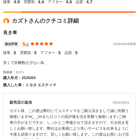
4.9
4.4
4.6
4.7
接客 :
雰囲気 :
アフター :
品質 :
カズトさんのクチコミ詳細
良き車
5
総合評価
2026/04/18投稿
点
5
5
5
5
接客 :
雰囲気 :
アフター :
品質 :
安くて距離数が少ない為
投稿者：カズト
購入年月：
2026/04
購入した車：トヨタ エスティマ
販売店の返信
2026/04/21
カズト様、この度は弊社にてエスティマをご購入頂きまして誠に有難う
御座いますm(_ _)mまた口コミの高評価を頂き有難う御座います♪ご納
車の方がまだですが、しっかとご準備させて頂きますので、引き続き宜
しくお願い致します。弊社はお客様により良いサービスを出来るように
今後も頑張りますので、宜しくお願い致します。この度はお買い上げ頂