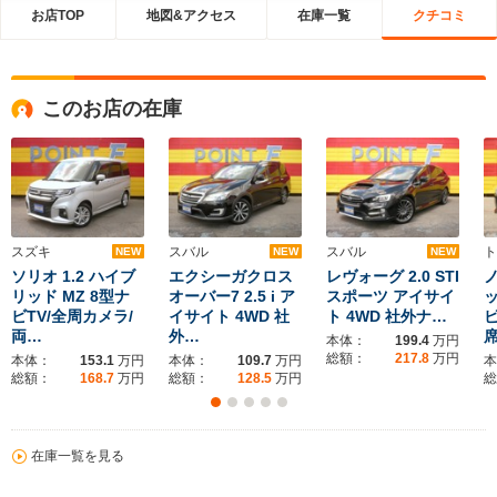
お店TOP
地図&アクセス
在庫一覧
クチコミ
このお店の在庫
スズキ
スバル
スバル
ト
NEW
NEW
NEW
ソリオ 1.2 ハイブ
エクシーガクロス
レヴォーグ 2.0 STI
ノ
リッド MZ 8型ナ
オーバー7 2.5 i ア
スポーツ アイサイ
ッ
ビTV/全周カメラ/
イサイト 4WD 社
ト 4WD 社外ナ…
ビ
両…
外…
本体：
199.4
万円
総額：
217.8
万円
本体：
153.1
万円
本体：
109.7
万円
本
総額：
168.7
万円
総額：
128.5
万円
総
在庫一覧を見る