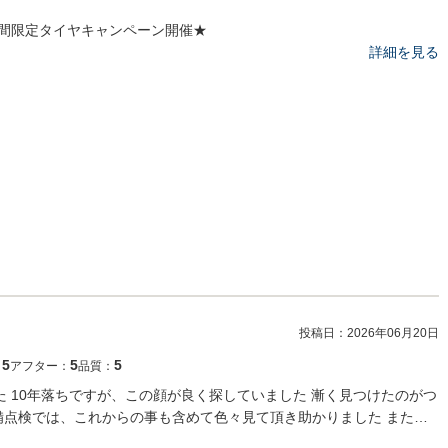
間限定タイヤキャンペーン開催★
詳細を見る
投稿日：
2026年06月20日
5
5
5
：
アフター：
品質：
した 10年落ちですが、この顔が良く探していました 漸く見つけたのがつ
備点検では、これからの事も含めて色々見て頂き助かりました また…