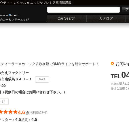
ウディ
・
レクサス
他エッジなプレミア車情報満載！
プ
Car Search
カタログ
車のカーセンサーエッジ
ー
お問い
規ディーラーメカニック多数在籍でBMWライフを総合サポート！
0
つたえファクトリー
TEL
谷市南荻島６４０－１
MAP
※車の購入に
9:00
せはご遠慮く
日（祝祭日の場合はお問い合わせ下さい。）
ージ
4.6
点
(投稿数28件)
4.5
4.5
アフター：
品質：