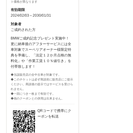
ト価格が異なります
有効期限
2024/02/03～2030/01/31
対象者
ご成約された方
BMWご成約記念プレゼント実施中！
更に納車後のアフターサービスには全
車対象でスーペリアオーナー様限定特
典を準備し、「法定１２か月点検の無
料化」や「作業工賃１０％値引き」を
付帯致します！
◆当該販売店の全中古車が対象です。
◆このチケットは必ず商談前に販売店にご提示
ください。商談後の提示ではサービスを受けら
れません。
◆一回につき一枚まで有効です。
◆他のクーポンとの併用は出来ません。
QRコードで携帯にク
ーポンを転送