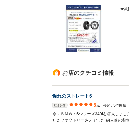
★期
お店のクチコミ情報
憧れのストレート6
5
点
5
接客：
雰囲気
総合評価
今回ＢＭＷの3シリーズ340iを購入しま
たえファクトリーさんでした 納車前の整