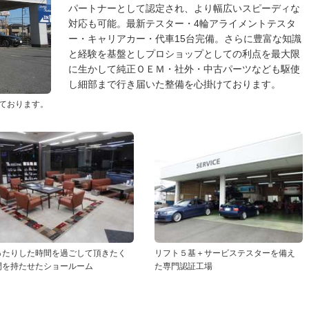
パートナーとして認定され、より幅広いスピーディな
対応も可能。最新テスター・4輪アライメントテスタ
ー・キャリアカー・代車15台完備。さらに豊富な知識
と経験を基盤としプロショップとしての利点を最大限
に生かして純正ＯＥＭ・社外・中古パーツなども駆使
し細部まで行き届いた整備を心掛けております。
ております。
ったりした時間を過ごして頂きたく
リフト５基＋サービステスターを備え
間を持たせたショールーム
た専門認証工場