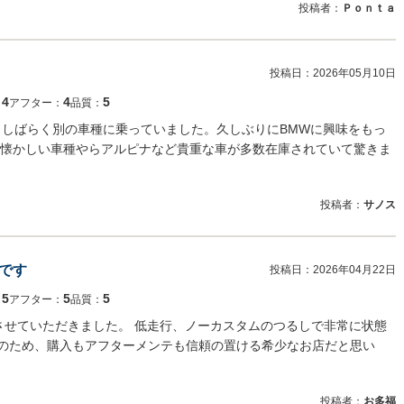
投稿者：
Ｐｏｎｔａ
投稿日：
2026年05月10日
4
4
5
：
アフター：
品質：
来、しばらく別の車種に乗っていました。久しぶりにBMWに興味をもっ
懐かしい車種やらアルピナなど貴重な車が多数在庫されていて驚きま
投稿者：
サノス
です
投稿日：
2026年04月22日
5
5
5
：
アフター：
品質：
を購入させていただきました。 低走行、ノーカスタムのつるしで非常に状態
体のため、購入もアフターメンテも信頼の置ける希少なお店だと思い
投稿者：
お多福