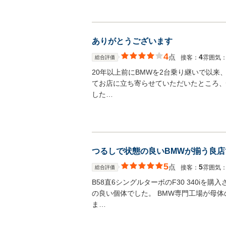
ありがとうございます
4
点
4
接客：
雰囲気
総合評価
20年以上前にBMWを2台乗り継いで以
てお店に立ち寄らせていただいたところ、
した…
つるしで状態の良いBMWが揃う良店
5
点
5
接客：
雰囲気
総合評価
B58直6シングルターボのF30 340i
の良い個体でした。 BMW専門工場が母
ま…