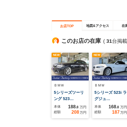
地図&アクセス
在
お店TOP
このお店の在庫
(
31
台掲載
NEW
NEW
ＢＭＷ
ＢＭＷ
5シリーズツーリ
5シリーズ 523i ラ
ング 523…
グジュ…
188
168
本体
本体
.8
万円
.8
万円
208
187
総額
総額
万円
万円