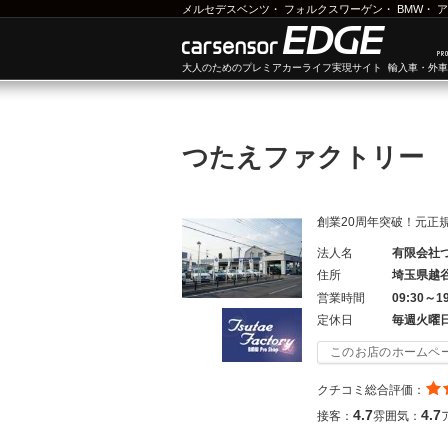
メルセデスベンツ
・
フォルクスワーゲン
・
BMW
・
ア
大人のためのプレミアカーライフ実現サイト 輸入車・外
つたえファクトリ
創業20周年突破！元正
法人名
有限会社
住所
埼玉県越
営業時間
09:30～1
定休日
毎週火曜
このお店のホームペ
クチコミ総合評価：
4.7
4.7
接客：
雰囲気：