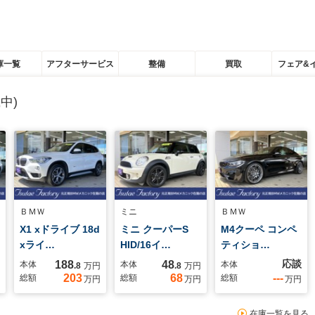
庫一覧
アフターサービス
整備
買取
フェア&
中)
ＢＭＷ
ミニ
ＢＭＷ
X1 xドライブ 18d
ミニ クーパーS
M4クーペ コンペ
xライ…
HID/16イ…
ティショ…
応談
188
48
本体
本体
本体
.8
万円
.8
万円
203
68
---
総額
総額
総額
万円
万円
万円
在庫一覧を見る