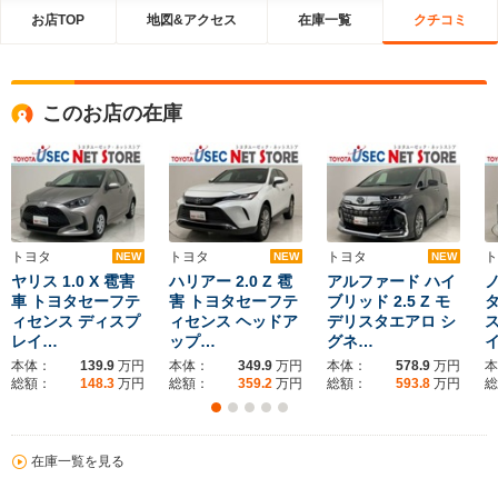
お店TOP
地図&アクセス
在庫一覧
クチコミ
このお店の在庫
トヨタ
トヨタ
トヨタ
ト
NEW
NEW
NEW
ヤリス 1.0 X 雹害
ハリアー 2.0 Z 雹
アルファード ハイ
ノ
車 トヨタセーフテ
害 トヨタセーフテ
ブリッド 2.5 Z モ
ィセンス ディスプ
ィセンス ヘッドア
デリスタエアロ シ
レイ…
ップ…
グネ…
本体：
139.9
万円
本体：
349.9
万円
本体：
578.9
万円
本
総額：
148.3
万円
総額：
359.2
万円
総額：
593.8
万円
総
在庫一覧を見る