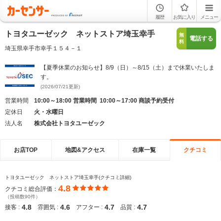
履歴
お気に入り
メニュー
トヨタユーゼック ネットストア埼玉幸手
無
電話する
料
埼玉県幸手市幸手１５４－１
【夏季休業のお知らせ】8/9（日）～8/15（土）まで休業いたしま
す。
(2026/07/21更新)
営業時間
10:00～18:00 営業時間 10:00～17:00 商談予約受付
定休日
火・水曜日
法人名
株式会社トヨタユーゼック
お店TOP
地図&アクセス
在庫一覧
クチコミ
トヨタユーゼック ネットストア埼玉幸手(クチコミ詳細)
4.8
クチコミ総合評価：
（投稿数90件）
4.8
4.6
4.7
4.7
接客 :
雰囲気 :
アフター :
品質 :