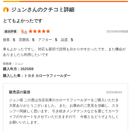
ジュンさんのクチコミ詳細
とてもよかったです
5
総合評価
2025/08/09投稿
点
5
5
5
5
接客 :
雰囲気 :
アフター :
品質 :
車もよかったですし、対応も親切で説明も分かりやすかったです。また機会が
ありましたら利用したいです
投稿者：ジュン
購入年月：
2025/08
購入した車：トヨタ カローラフィールダー
販売店の返信
2025/08/23
ジュン様 この度は当店在庫のカローラフィールダーをご購入いただき
大変ありがとうございました。 また、お褒めのご意見を頂戴し、スタ
ッフ一同嬉しく思います。 引き続きメンテナンスなどを通じてカーラ
イフのサポートをさせていただきますので、 今後ともどうぞよろしく
お願いいたします。