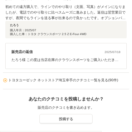
初めての遠方購入で、ラインでのやり取り（文面、写真）がメインになりま
したが、電話でのやり取りに比べスムーズに進みました。返信は翌営業日で
すが、夜間でもラインを送る事が出来るので良かったです。オプションパー
ツの取り付け後の写真も事前に送ってくれたので、納車当日、スムーズに納
たろう
車が進みました。車も状態はとても良かったです。この度はお世話になり有
購入年月：
2025/07
購入した車：トヨタ クラウンスポーツ 2.5 Z E-Four 4WD
り難うございました。
販売店の返信
2025/07/18
たろう様 この度は当店在庫のクラウンスポーツをご購入いただき大
変ありがとうございました。 LINEでのご連絡は、画像などを用い
た、分かりやすいご説明をできる点がメリットのため、 そのメリッ
トが活用でき嬉しく思います。 今後もアフターフォローさせていた
トヨタユーゼック ネットストア埼玉幸手のクチコミ一覧を見る(90件)
だきますので、引き続きどうぞよろしくお願いいたします。 この度
はありがとうございました。重ねてお礼申し上げます。
あなたのクチコミを投稿しませんか？
販売店のクチコミを書き込めます。
投稿する