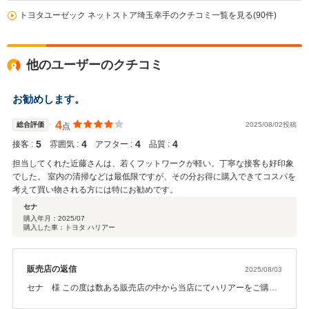
トヨタユーゼック ネットストア埼玉幸手のクチコミ一覧を見る(90件)
他のユーザーのクチコミ
お勧めします。
4
総合評価
2025/08/02投稿
点
5
4
4
4
接客 :
雰囲気 :
アフター :
品質 :
担当してくれた近藤さんは、若くフットワークが軽い。丁寧な接客も好印象
でした。 室内の清掃などは最低限ですが、その分お得に購入できてコスパを
考えて買い物される方には特にお勧めです。
セナ
購入年月：
2025/07
購入した車：トヨタ ハリアー
販売店の返信
2025/08/03
セナ 様 この度は数ある販売店の中から当店にてハリアーをご購入
いただき、誠にありがとうございました。 お車に関してご不明点等