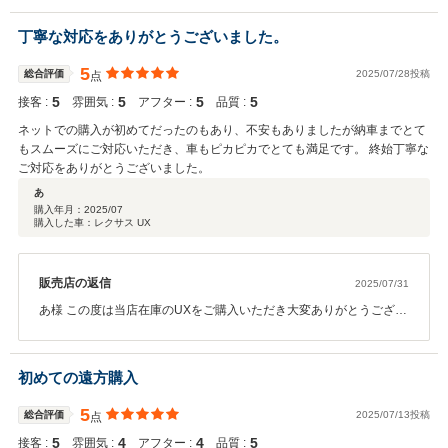
ございましたら、お気軽にご連絡ご相談くださいませ。今後ともよ
ろしくお願いいたします。
丁寧な対応をありがとうございました。
5
総合評価
2025/07/28投稿
点
5
5
5
5
接客 :
雰囲気 :
アフター :
品質 :
ネットでの購入が初めてだったのもあり、不安もありましたが納車までとて
もスムーズにご対応いただき、車もピカピカでとても満足です。 終始丁寧な
ご対応をありがとうございました。
あ
購入年月：
2025/07
購入した車：レクサス UX
販売店の返信
2025/07/31
あ様 この度は当店在庫のUXをご購入いただき大変ありがとうござい
ました。 当店では遠方の方へ向けてビデオ商談を行っております
が、 現車をご覧いただくのと変わりが無いよう、丁寧にご案内する
事を心掛けております。 遠方ではございましたがお近くに系列店舗
初めての遠方購入
がございますので、メンテナンスの事などでは 引き続きどうぞよろ
しくお願いいたします。
5
総合評価
2025/07/13投稿
点
5
4
4
5
接客 :
雰囲気 :
アフター :
品質 :