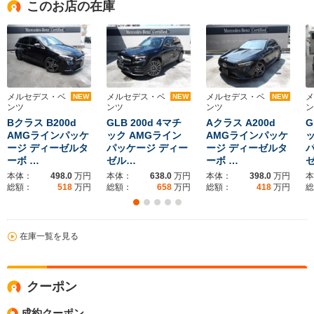
このお店の在庫
メルセデス・ベ
メルセデス・ベ
メルセデス・ベ
メ
NEW
NEW
NEW
ンツ
ンツ
ンツ
ン
Bクラス B200d
GLB 200d 4マチ
Aクラス A200d
G
AMGラインパッケ
ック AMGライン
AMGラインパッケ
ッ
ージ ディーゼルタ
パッケージ ディー
ージ ディーゼルタ
ーボ …
ゼル…
ーボ …
本体：
498.0
万円
本体：
638.0
万円
本体：
398.0
万円
本
総額：
518
万円
総額：
658
万円
総額：
418
万円
総
在庫一覧を見る
クーポン
成約クーポン