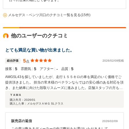
日々の営業の糧にして参ります。
メルセデス・ベンツ川口のクチコミ一覧を見る(15件)
他のユーザーのクチコミ
とても満足な買い物が出来ました。
5
総合評価
2026/02/09投稿
点
5
5
‐
5
接客 :
雰囲気 :
アフター :
品質 :
AMGSL43を探していましたが、走行１５５キロの車を満足のいく価格でご
提供頂きました。 担当の常木様のベテランならではの安心感のある対応を頂
き、また納車に向けた段取りスムーズに進みました。店舗スタッフの方も丁
寧な対応でした。 今後のメンテナンスに際してもお世話になりたいと思いま
ＹＡＭＡ
す。
購入年月：
2026/01
購入した車：メルセデスＡＭＧ SLクラス
販売店の返信
2026/02/09
この度は数あるディーラーの中で弊社をお選びいただきまして、即