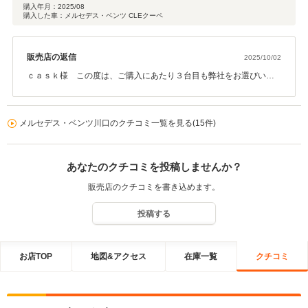
手となりました。
購入年月：
2025/08
購入した車：メルセデス・ベンツ CLEクーペ
販売店の返信
2025/10/02
ｃａｓｋ様 この度は、ご購入にあたり３台目も弊社をお選びいた
だきまして誠にありがとうございました。またこのような高評価の
クチコミをいただき重ねてお礼申し上げます。今後とも永くお付き
合いいただけるよう心掛けて参ります。
メルセデス・ベンツ川口のクチコミ一覧を見る(15件)
あなたのクチコミを投稿しませんか？
販売店のクチコミを書き込めます。
投稿する
お店TOP
地図&アクセス
在庫一覧
クチコミ