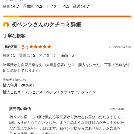
4.7
4.2
4.5
4.7
接客 :
雰囲気 :
アフター :
品質 :
初ベンツさんのクチコミ詳細
丁寧な接客
5
総合評価
2026/04/04投稿
点
5
5
‐
5
接客 :
雰囲気 :
アフター :
品質 :
諸事情から自家用車を失い大至急必要になり、購入を決めた。 丁寧で迅速な対
応に感謝しております。
投稿者：初ベンツ
購入年月：
2026/03
購入した車：メルセデス・ベンツ Eクラスオールテレイン
販売店の返信
2026/04/06
初ベンツ様 この度は数ある販売店から弊社をお選びいただきまして、
誠にありがとうございました。またこのような高評価のクチコミをいた
だき重ねてお礼申し上げます。初ベンツ様からのありがたいお言葉を