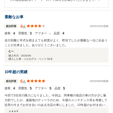
決の御契約有難うございました。 クチコミに高評価頂きましてとて
もうれしく思います。 重ねて御礼申し上げます。 今後も長いお付き
合い宜しくお願いいたします。
素敵なお車
4
総合評価
2025/10/01投稿
点
4
3
‐
4
接客 :
雰囲気 :
アフター :
品質 :
走行距離と年式を踏まえても程度がよく、即決でしたが素敵な一台に出会う
ことが出来ました。ありがとうございました。
むー
購入年月：
2025/09
購入した車：メルセデス・ベンツ GLB
10年超の実績
5
総合評価
2025/09/09投稿
点
4
5
5
5
接客 :
雰囲気 :
アフター :
品質 :
今回で3台目の購入になりました。今回は、同車種の他店の車の方が少し魅
力的でしたが、遠隔地のディーラのため、今後のメンテナンス等を考慮して
近所の今までお付き合いのある当店の車にしました。10年超のお付き合いに
なりますが、事故や点検など対応はしっかりしており、今までの実績が決め
ｃａｓｋ