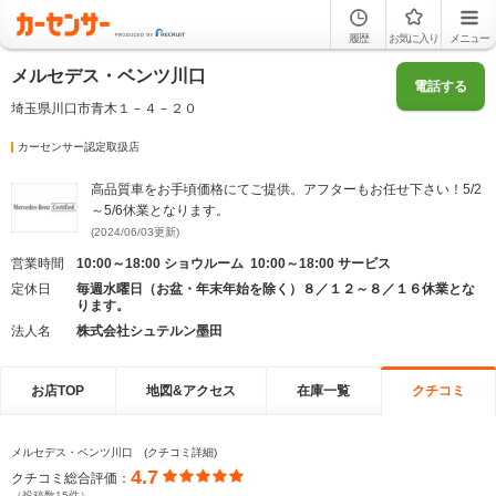
履歴
お気に入り
メニュー
メルセデス・ベンツ川口
電話する
埼玉県川口市青木１－４－２０
カーセンサー認定取扱店
高品質車をお手頃価格にてご提供。アフターもお任せ下さい！5/2
～5/6休業となります。
(2024/06/03更新)
営業時間
10:00～18:00 ショウルーム 10:00～18:00 サービス
定休日
毎週水曜日（お盆・年末年始を除く）８／１２～８／１６休業とな
ります。
法人名
株式会社シュテルン墨田
お店TOP
地図&アクセス
在庫一覧
クチコミ
メルセデス・ベンツ川口 (クチコミ詳細)
4.7
クチコミ総合評価：
（投稿数15件）