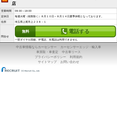
店
営業時間
09:30～18:00
定休日
毎週火曜（祝祭除く）８月１０日～８月１４日夏季休暇となっております。
住所
埼玉県上尾市上２３８－１
電話する
無料
問合せ
一部ダイヤル回線、IP電話、光電話は利用できません
中古車情報ならカーセンサー
カーセンサーエッジ・輸入車
車買取・車査定
中古車リース
プライバシーポリシー
利用規約
サイトマップ
お問い合わせ