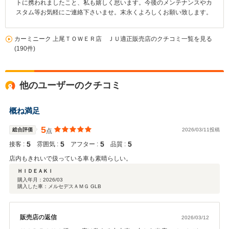
トに携われましたこと、私も嬉しく思います。今後のメンテナンスやカ
スタム等お気軽にご連絡下さいませ。末永くよろしくお願い致します。
カーミニーク 上尾ＴＯＷＥＲ店 ＪＵ適正販売店のクチコミ一覧を見る
(190件)
他のユーザーのクチコミ
概ね満足
5
総合評価
2026/03/11投稿
点
5
5
5
5
接客 :
雰囲気 :
アフター :
品質 :
店内もきれいで扱っている車も素晴らしい。
ＨＩＤＥＡＫＩ
購入年月：
2026/03
購入した車：メルセデスＡＭＧ GLB
販売店の返信
2026/03/12