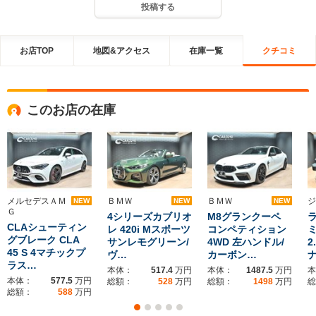
投稿する
お店TOP
地図&アクセス
在庫一覧
クチコミ
このお店の在庫
メルセデスＡＭ
ＢＭＷ
ＢＭＷ
ジ
NEW
NEW
NEW
Ｇ
4シリーズカブリオ
M8グランクーペ
CLAシューティン
レ 420i Mスポーツ
コンペティション
グブレーク CLA
サンレモグリーン/
4WD 左ハンドル/
2
45 S 4マチックプ
ヴ…
カーボン…
ラス…
本体：
517.4
万円
本体：
1487.5
万円
本
本体：
577.5
万円
総額：
528
万円
総額：
1498
万円
総
総額：
588
万円