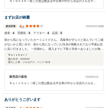
ＨＩＤＥＡＫＩ様この度は数ある中古車の中から当店のメルセデス
ＡＭＧ GLBをご購入頂き誠にありがとうございました。またこの
ような高い評価を頂きスタッフ一同感謝申し上げます。ＨＩＤＥＡ
ＫＩの新たなカーライフのスタートに携われましたこと、私も嬉し
まずお店が綺麗
く思います。今後のメンテナンスやカスタム等お気軽にご連絡下さ
いませ。末永くよろしくお願い致します。
4
総合評価
2026/03/11投稿
点
4
5
4
5
接客 :
雰囲気 :
アフター :
品質 :
前から気になっていたカーミニイクさん。 高級車がずらりと並んでいてご縁
がないかと思いきや、前から気になっていたGLBが掲載されており早速お店
に見に行きました。 一目惚れし、購入までに下取り等色々ありましたが無事
に納車できました。 限定車ということもあり大切に乗ろうと思います。
Ｒｕｉｃｈｏｒｉ
購入年月：
2026/02
購入した車：メルセデス・ベンツ GLB
販売店の返信
2026/03/12
Ｒｕｉｃｈｏｒｉ様この度は数ある中古車の中から当店のメルセデ
スベンツ GLBをご購入頂き誠にありがとうございました。またこ
のような高い評価を頂きスタッフ一同感謝申し上げます。 Ｒｕｉｃ
ｈｏｒｉの新たなカーライフのスタートに携われましたこと、私も
ありがとうございます
嬉しく思います。今後のメンテナンスやカスタム等お気軽にご連絡
下さいませ。末永くよろしくお願い致します。