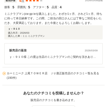
4
総合評価
2026/03/08投稿
点
5
5
5
4
接客 :
雰囲気 :
アフター :
品質 :
ミニクラブマンjcw gp ieを購入しました。わずか1ヶ月、されど1ヶ月、待ち
に待って本日納車です。この間、ご担当の田口さんには丁寧なご対応をいた
だき、大変満足しております。また今後ともよろしくお願いします。
ｙ－９１０
購入年月：
2026/03
購入した車：ミニ ミニクラブマン
販売店の返信
2026/03/09
ｙ－９１０様 この度は当店のミニクラブマンのご契約を頂きありが
とうございました。 無事にご納車を迎える事ができ大変嬉しく思い
ます。 またお褒めの言葉と高い評価を頂き感謝申し上げます。 今後
とも末永くお付き合い頂けるよう精進して参ります。 改めまして感
カーミニーク 上尾ＴＯＷＥＲ店 ＪＵ適正販売店のクチコミ一覧を見る
謝御礼申し上げます
(190件)
あなたのクチコミを投稿しませんか？
販売店のクチコミを書き込めます。