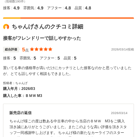
（投稿数190件）
4.9
4.9
4.8
4.8
接客 :
雰囲気 :
アフター :
品質 :
ちゃんげさんのクチコミ詳細
接客がフレンドリーで話しやすかった
5
総合評価
2026/03/14投稿
点
5
5
5
5
接客 :
雰囲気 :
アフター :
品質 :
置いてる車の価格帯が高いだけにカッチリとした接客なのかと思っていました
が、とても話しやすく相談もできました。
投稿者：ちゃんげ
購入年月：
2026/03
購入した車：ＢＭＷ M3
販売店の返信
2026/03/14
ちゃんげ様この度は数ある中古車の中から当店のＢＭＷ M3をご購入
頂き誠にありがとうございました。またこのような高い評価を頂きスタ
ッフ一同感謝申し上げます。 ちゃんげ様の新たなカーライフのスター