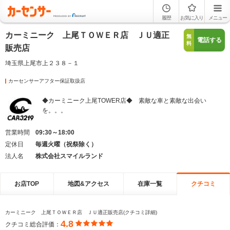
履歴
お気に入り
メニュー
カーミニーク 上尾ＴＯＷＥＲ店 ＪＵ適正
無
電話する
料
販売店
埼玉県上尾市上２３８－１
カーセンサーアフター保証取扱店
◆カーミニーク上尾TOWER店◆ 素敵な車と素敵な出会い
を。。。
営業時間
09:30～18:00
定休日
毎週火曜（祝祭除く）
法人名
株式会社スマイルランド
お店TOP
地図&アクセス
在庫一覧
クチコミ
カーミニーク 上尾ＴＯＷＥＲ店 ＪＵ適正販売店(クチコミ詳細)
4.8
クチコミ総合評価：