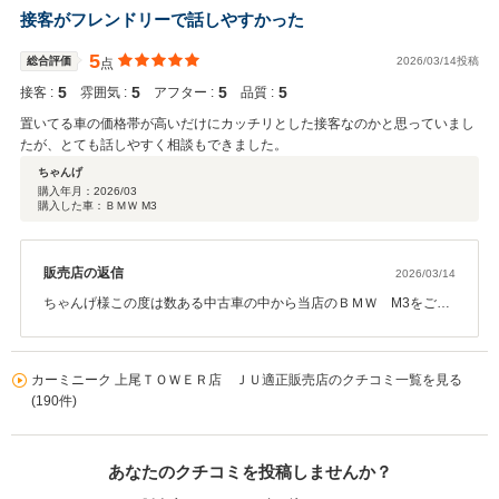
ーライフのスタートに携われましたこと、私も嬉しく思います。今
接客がフレンドリーで話しやすかった
後のメンテナンスやカスタム等お気軽にご連絡下さいませ。末永く
よろしくお願い致します。
5
総合評価
2026/03/14投稿
点
5
5
5
5
接客 :
雰囲気 :
アフター :
品質 :
置いてる車の価格帯が高いだけにカッチリとした接客なのかと思っていまし
たが、とても話しやすく相談もできました。
ちゃんげ
購入年月：
2026/03
購入した車：ＢＭＷ M3
販売店の返信
2026/03/14
ちゃんげ様この度は数ある中古車の中から当店のＢＭＷ M3をご購
入頂き誠にありがとうございました。またこのような高い評価を頂
きスタッフ一同感謝申し上げます。 ちゃんげ様の新たなカーライフ
のスタートに携われましたこと、私も嬉しく思います。今後のメン
カーミニーク 上尾ＴＯＷＥＲ店 ＪＵ適正販売店のクチコミ一覧を見る
テナンスやカスタム等お気軽にご連絡下さいませ。末永くよろしく
(190件)
お願い致します。
あなたのクチコミを投稿しませんか？