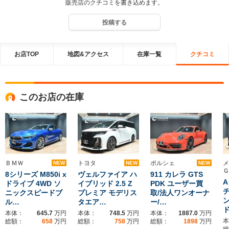
販売店のクチコミを書き込めます。
投稿する
お店TOP
地図&アクセス
在庫一覧
クチコミ
このお店の在庫
ＢＭＷ
トヨタ
ポルシェ
メ
NEW
NEW
NEW
Ｇ
8シリーズ M850i x
ヴェルファイア ハ
911 カレラ GTS
A
ドライブ 4WD ソ
イブリッド 2.5 Z
PDK ユーザー買
ニックスピードブ
プレミア モデリス
取/法人ワンオーナ
ン
ル…
タエア…
ー/…
本体：
645.7
万円
本体：
748.5
万円
本体：
1887.0
万円
本
総額：
658
万円
総額：
758
万円
総額：
1898
万円