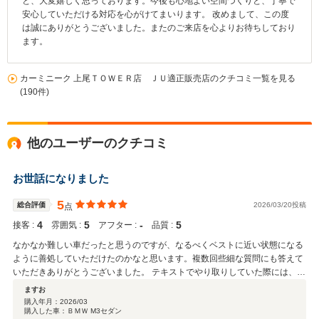
と、大変嬉しく思っております。今後も心地よい空間づくりと、丁寧で
安心していただける対応を心がけてまいります。 改めまして、この度
は誠にありがとうございました。またのご来店を心よりお待ちしており
ます。
カーミニーク 上尾ＴＯＷＥＲ店 ＪＵ適正販売店のクチコミ一覧を見る
(190件)
他のユーザーのクチコミ
お世話になりました
5
総合評価
2026/03/20投稿
点
4
5
‐
5
接客 :
雰囲気 :
アフター :
品質 :
なかなか難しい車だったと思うのですが、なるべくベストに近い状態になる
ように善処していただけたのかなと思います。複数回些細な質問にも答えて
いただきありがとうございました。 テキストでやり取りしていた際には、お
忙しい中恐縮ではございましたが、もう少しレスポンスが良ければもっと不
ますお
安が払拭できたのかなと思います。ただ、お会いした際には大変印象もよく
購入年月：
2026/03
購入した車：ＢＭＷ M3セダン
頼もしい限りでした。