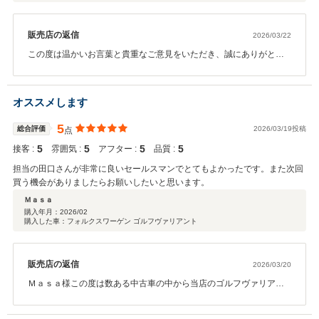
販売店の返信
2026/03/22
この度は温かいお言葉と貴重なご意見をいただき、誠にありがとう
ございます。 お車の件につきまして、ご満足に近い状態でお渡しで
きたとのこと、大変嬉しく思っております。また、やり取りの中で
のご質問にも丁寧にお応えできたこと、少しでもご安心につながっ
オススメします
ておりましたら幸いです。 一方で、テキストでのご連絡においてレ
スポンス面でご不安をおかけしてしまい、申し訳ございませんでし
5
総合評価
2026/03/19投稿
点
た。今後はより迅速で安心していただける対応を心がけ、改善に努
5
5
5
5
接客 :
めてまいります。 直接お会いした際の印象についてもお褒めいただ
雰囲気 :
アフター :
品質 :
き、ありがとうございます。今後もご期待にお応えできるよう、よ
担当の田口さんが非常に良いセールスマンでとてもよかったです。また次回
り一層精進してまいります。 改めまして、この度は誠にありがとう
買う機会がありましたらお願いしたいと思います。
ございました。今後とも何かございましたら、どうぞお気軽にご相
Ｍａｓａ
談ください。
購入年月：
2026/02
購入した車：フォルクスワーゲン ゴルフヴァリアント
販売店の返信
2026/03/20
Ｍａｓａ様この度は数ある中古車の中から当店のゴルフヴァリアン
トをご購入頂き誠にありがとうございました。またこのような高い
評価を頂きスタッフ一同感謝申し上げます。 Ｍａｓａ様の新たなカ