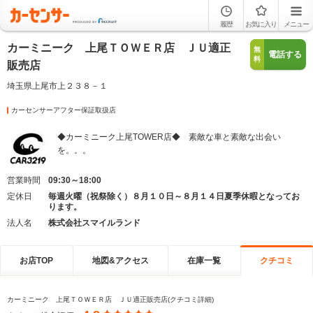
履歴
お気に入り
メニュー
カーミニーク 上尾ＴＯＷＥＲ店 ＪＵ適正
無
電話する
料
販売店
埼玉県上尾市上２３８－１
カーセンサーアフター保証取扱店
◆カーミニーク上尾TOWER店◆ 素敵な車と素敵な出会い
を。。。
営業時間
09:30～18:00
定休日
毎週火曜（祝祭除く）８月１０日～８月１４日夏季休暇となってお
ります。
法人名
株式会社スマイルランド
お店TOP
地図&アクセス
在庫一覧
クチコミ
カーミニーク 上尾ＴＯＷＥＲ店 ＪＵ適正販売店(クチコミ詳細)