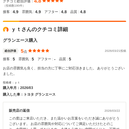
4.8
クチコミ総合評価：
（投稿数190件）
4.9
4.9
4.8
4.8
接客 :
雰囲気 :
アフター :
品質 :
ｙｔさんのクチコミ詳細
グランエース購入
5
総合評価
2026/03/21投稿
点
5
5
‐
5
接客 :
雰囲気 :
アフター :
品質 :
お店の雰囲気も良く、担当の方に丁寧にご対応頂きました。 ありがとうござい
ました。
投稿者：ｙｔ
購入年月：
2026/03
購入した車：トヨタ グランエース
販売店の返信
2026/03/22
この度はご来店いただき、また温かいお言葉をいただき誠にありがとう
ございます。 お店の雰囲気や対応についてご満足いただけたとのこ