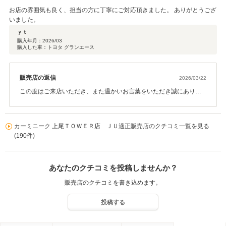
お店の雰囲気も良く、担当の方に丁寧にご対応頂きました。 ありがとうござ
いました。
ｙｔ
購入年月：
2026/03
購入した車：トヨタ グランエース
販売店の返信
2026/03/22
この度はご来店いただき、また温かいお言葉をいただき誠にありが
とうございます。 お店の雰囲気や対応についてご満足いただけたと
のこと、大変嬉しく思っております。今後も心地よい空間づくり
と、丁寧で安心していただける対応を心がけてまいります。 改めま
カーミニーク 上尾ＴＯＷＥＲ店 ＪＵ適正販売店のクチコミ一覧を見る
して、この度は誠にありがとうございました。またのご来店を心よ
(190件)
りお待ちしております。
あなたのクチコミを投稿しませんか？
販売店のクチコミを書き込めます。
投稿する