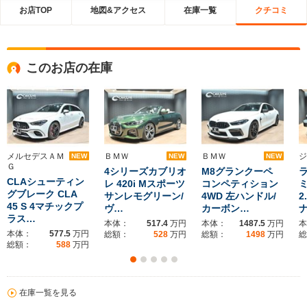
お店TOP
地図&アクセス
在庫一覧
クチコミ
このお店の在庫
メルセデスＡＭ
ＢＭＷ
ＢＭＷ
ジ
NEW
NEW
NEW
Ｇ
4シリーズカブリオ
M8グランクーペ
CLAシューティン
レ 420i Mスポーツ
コンペティション
グブレーク CLA
サンレモグリーン/
4WD 左ハンドル/
2
45 S 4マチックプ
ヴ…
カーボン…
ラス…
本体：
517.4
万円
本体：
1487.5
万円
本
本体：
577.5
万円
総額：
528
万円
総額：
1498
万円
総
総額：
588
万円
在庫一覧を見る