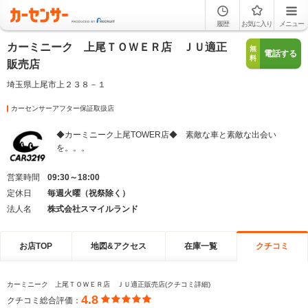
履歴
お気に入り
メニュー
カーミニーク 上尾ＴＯＷＥＲ店 ＪＵ適正
無
電話する
料
販売店
埼玉県上尾市上２３８－１
カーセンサーアフター保証取扱店
◆カーミニーク上尾TOWER店◆ 素敵な車と素敵な出会い
を。。。
営業時間
09:30～18:00
定休日
毎週火曜（祝祭除く）
法人名
株式会社スマイルランド
お店TOP
地図&アクセス
在庫一覧
クチコミ
カーミニーク 上尾ＴＯＷＥＲ店 ＪＵ適正販売店(クチコミ詳細)
4.8
クチコミ総合評価：