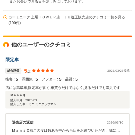
またお会いできる日を楽しみにしております。
カーミニーク 上尾ＴＯＷＥＲ店 ＪＵ適正販売店のクチコミ一覧を見る
(190件)
他のユーザーのクチコミ
限定車
5
総合評価
2026/03/28投稿
点
5
5
5
5
接客 :
雰囲気 :
アフター :
品質 :
店には高級車,限定車が多く,車買うだけではなく,見るだけでも満足です
ＭａｎａＱ
購入年月：
2026/03
購入した車：ミニ ミニクラブマン
販売店の返信
2026/03/30
ＭａｎａＱ様この度は数ある中から当店をお選びいただき、誠にあ