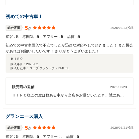
りがとうございました。 初めてのご購入ということでご不安も多か
ったかと思いますが、ご満足いただけたようで大変嬉しく思いま
す。 温かいお言葉を励みに、今後もより良いサービスを提供してま
初めての中古車！
いります。 またお会いできる日を楽しみにしております。
5
総合評価
2026/03/23投稿
点
5
5
5
5
接客 :
雰囲気 :
アフター :
品質 :
初めての中古車購入で不安でしたが迅速な対応をして頂きました！ また機会
があればお願いしたいです！ ありがとうございました！
ＨＩＲＯ
購入年月：
2026/02
購入した車：ジープ グランドチェロキーL
販売店の返信
2026/03/23
ＨＩＲＯ様この度は数ある中から当店をお選びいただき、誠にあり
がとうございました。 初めてのご購入ということでご不安も多かっ
たかと思いますが、ご満足いただけたようで大変嬉しく思います。
温かいお言葉を励みに、今後もより良いサービスを提供してまいり
グランエース購入
ます。 またお会いできる日を楽しみにしております。
5
総合評価
2026/03/21投稿
点
5
5
‐
5
接客 :
雰囲気 :
アフター :
品質 :