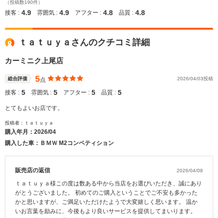
（投稿数190件）
4.9
4.9
4.8
4.8
接客 :
雰囲気 :
アフター :
品質 :
ｔａｔｕｙａさんのクチコミ詳細
カーミニク上尾店
5
総合評価
2026/04/03投稿
点
5
5
5
5
接客 :
雰囲気 :
アフター :
品質 :
とてもよいお店です。
投稿者：ｔａｔｕｙａ
購入年月：
2026/04
購入した車：ＢＭＷ M2コンペティション
販売店の返信
2026/04/08
ｔａｔｕｙａ様この度は数ある中から当店をお選びいただき、誠にあり
がとうございました。 初めてのご購入ということでご不安も多かった
かと思いますが、ご満足いただけたようで大変嬉しく思います。 温か
いお言葉を励みに、今後もより良いサービスを提供してまいります。