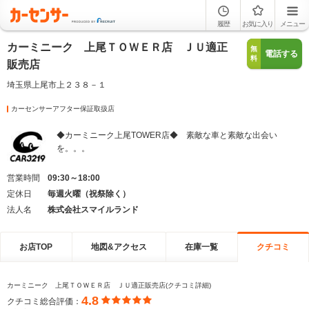
履歴
お気に入り
メニュー
カーミニーク 上尾ＴＯＷＥＲ店 ＪＵ適正
無
電話する
料
販売店
埼玉県上尾市上２３８－１
カーセンサーアフター保証取扱店
◆カーミニーク上尾TOWER店◆ 素敵な車と素敵な出会い
を。。。
営業時間
09:30～18:00
定休日
毎週火曜（祝祭除く）
法人名
株式会社スマイルランド
お店TOP
地図&アクセス
在庫一覧
クチコミ
カーミニーク 上尾ＴＯＷＥＲ店 ＪＵ適正販売店(クチコミ詳細)
4.8
クチコミ総合評価：