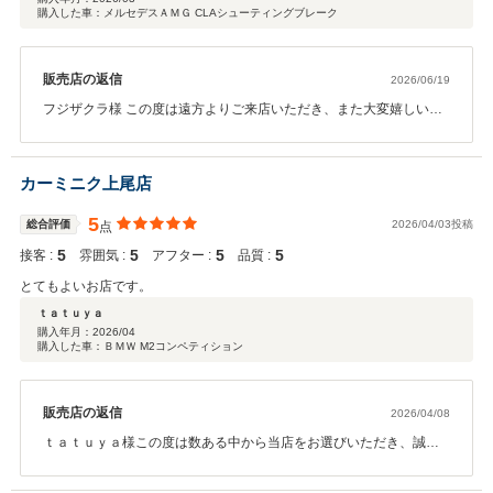
購入した車：メルセデスＡＭＧ CLAシューティングブレーク
販売店の返信
2026/06/19
フジザクラ様 この度は遠方よりご来店いただき、また大変嬉しいお
言葉をいただき誠にありがとうございます。 ご自宅から距離がある
中、実際に車両をご確認・ご試乗いただき、弊社のお車をお選びい
ただけましたこと大変光栄に思っております。 また、展示車両の品
カーミニク上尾店
質や店舗環境につきましても高い評価をいただき、スタッフ一同大
変嬉しく感じております。ご来店いただいたお客様には、ゆっくり
5
総合評価
2026/04/03投稿
点
と安心してお車をご確認いただけるよう心掛けておりますので、そ
5
5
5
5
接客 :
のようなお言葉をいただけたことは大きな励みになります。 ご納車
雰囲気 :
アフター :
品質 :
後も安心してカーライフをお楽しみいただけますよう、アフターフ
とてもよいお店です。
ォローも含めて精一杯サポートさせていただきます。 この度は数あ
ｔａｔｕｙａ
る販売店の中から弊社をお選びいただき、誠にありがとうございま
購入年月：
2026/04
した。 今後とも末永いお付き合いのほど、何卒よろしくお願い申し
購入した車：ＢＭＷ M2コンペティション
上げます。
販売店の返信
2026/04/08
ｔａｔｕｙａ様この度は数ある中から当店をお選びいただき、誠に
ありがとうございました。 初めてのご購入ということでご不安も多
かったかと思いますが、ご満足いただけたようで大変嬉しく思いま