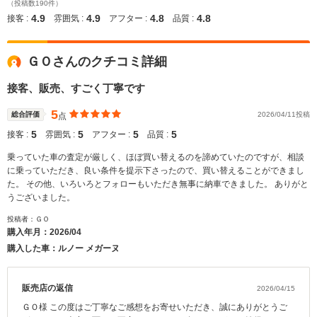
（投稿数190件）
4.9
4.9
4.8
4.8
接客 :
雰囲気 :
アフター :
品質 :
ＧＯさんのクチコミ詳細
接客、販売、すごく丁寧です
5
総合評価
2026/04/11投稿
点
5
5
5
5
接客 :
雰囲気 :
アフター :
品質 :
乗っていた車の査定が厳しく、ほぼ買い替えるのを諦めていたのですが、相談
に乗っていただき、良い条件を提示下さったので、買い替えることができまし
た。 その他、いろいろとフォローもいただき無事に納車できました。 ありがと
うございました。
投稿者：ＧＯ
購入年月：
2026/04
購入した車：ルノー メガーヌ
販売店の返信
2026/04/15
ＧＯ様 この度はご丁寧なご感想をお寄せいただき、誠にありがとうご