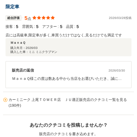
す。 温かいお言葉を励みに、今後もより良いサービスを提供してま
限定車
いります。 またお会いできる日を楽しみにしております。
5
総合評価
2026/03/28投稿
点
5
5
5
5
接客 :
雰囲気 :
アフター :
品質 :
店には高級車,限定車が多く,車買うだけではなく,見るだけでも満足です
ＭａｎａＱ
購入年月：
2026/03
購入した車：ミニ ミニクラブマン
販売店の返信
2026/03/30
ＭａｎａＱ様この度は数ある中から当店をお選びいただき、誠にあ
りがとうございました。 初めてのご購入ということでご不安も多か
ったかと思いますが、ご満足いただけたようで大変嬉しく思いま
す。 温かいお言葉を励みに、今後もより良いサービスを提供してま
カーミニーク 上尾ＴＯＷＥＲ店 ＪＵ適正販売店のクチコミ一覧を見る
いります。 またお会いできる日を楽しみにしております。
(190件)
あなたのクチコミを投稿しませんか？
販売店のクチコミを書き込めます。