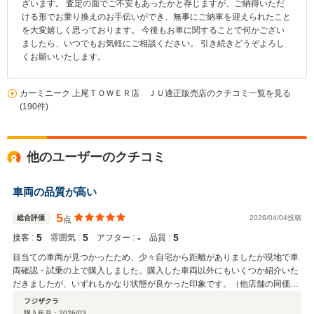
ざいます。 査定の面でご不安もあったかと存じますが、ご納得いただ
ける形でお乗り換えのお手伝いができ、無事にご納車を迎えられたこと
を大変嬉しく思っております。 今後もお車に関することで何かござい
ましたら、いつでもお気軽にご相談ください。 引き続きどうぞよろし
くお願いいたします。
カーミニーク 上尾ＴＯＷＥＲ店 ＪＵ適正販売店のクチコミ一覧を見る
(190件)
他のユーザーのクチコミ
車両の品質が高い
5
総合評価
2026/04/04投稿
点
5
5
‐
5
接客 :
雰囲気 :
アフター :
品質 :
目当ての車両が見つかったため、少々自宅から距離がありましたが現地で車
両確認・試乗の上で購入しました。購入した車両以外にもいくつか紹介いた
だきましたが、いずれもかなり状態が良かった印象です。（他店舗の同価格
帯比） 店舗も大変綺麗で、来店予約をした車両は店内でゆっくりと確認させ
フジザクラ
ていただけました。 遠方の方でも安心して購入できるお店だと思います。
購入年月：
2026/03