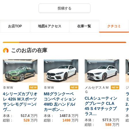
投稿する
お店TOP
地図&アクセス
在庫一覧
クチコミ
このお店の在庫
ＢＭＷ
ＢＭＷ
メルセデスＡＭ
ジ
NEW
NEW
NEW
Ｇ
4シリーズカブリオ
M8グランクーペ
CLAシューティン
レ 420i Mスポーツ
コンペティション
グブレーク CLA
サンレモグリーン/
4WD 左ハンドル/
2
45 S 4マチックプ
ヴ…
カーボン…
ラス…
本体：
517.4
万円
本体：
1487.5
万円
本
本体：
577.5
万円
総額：
528
万円
総額：
1498
万円
総
総額：
588
万円