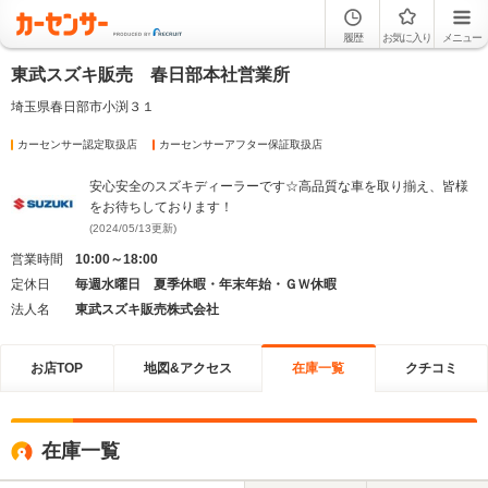
履歴
お気に入り
メニュー
東武スズキ販売 春日部本社営業所
埼玉県春日部市小渕３１
カーセンサー認定取扱店
カーセンサーアフター保証取扱店
安心安全のスズキディーラーです☆高品質な車を取り揃え、皆様
をお待ちしております！
(2024/05/13更新)
営業時間
10:00～18:00
定休日
毎週水曜日 夏季休暇・年末年始・ＧＷ休暇
法人名
東武スズキ販売株式会社
お店TOP
地図&アクセス
在庫一覧
クチコミ
在庫一覧