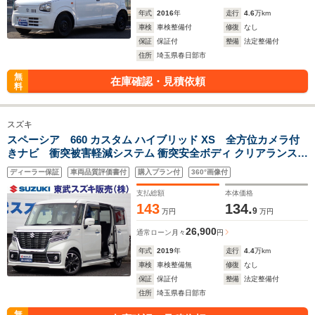
年式
2016
年
走行
4.6
万km
車検
車検整備付
修復
なし
保証
保証付
整備
法定整備付
住所
埼玉県春日部市
無
在庫確認・見積依頼
料
スズキ
スペーシア 660 カスタム ハイブリッド XS 全方位カメラ付
きナビ 衝突被害軽減システム 衝突安全ボディ クリアランスソ
ナー 盗難防止システム キーレスエントリー スマートキー ア
ディーラー保証
車両品質評価書付
購入プラン付
360°画像付
イドリングストップ フルフラット ベンチシート エアコン
支払総額
本体価格
143
134.
9
万円
万円
26,900
通常ローン
月々
円
年式
2019
年
走行
4.4
万km
車検
車検整備無
修復
なし
保証
保証付
整備
法定整備付
住所
埼玉県春日部市
無