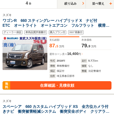
4
絞り込み
並べ替え
台
スズキ
ワゴンR 660 スティングレー ハイブリッド X ナビ付
ETC オートライト オートエアコン フルフラット 横滑防
止 LED スマートキー&プッシュスタート 盗難防止システ
ディーラー保証
車両品質評価書付
購入プラン付
360°画像付
ム 衝突安全ボディ パワーステアリング ABS ベンチシー
ト
支払総額
本体価格
87.
79.
5
9
万円
万円
16,400
通常ローン
月々
円
年式
2018
年
走行
5.7
万km
車検
車検整備付
修復
なし
保証
保証付
整備
法定整備付
住所
埼玉県春日部市
無
在庫確認・見積依頼
料
スズキ
スペーシア 660 カスタム ハイブリッド XS 全方位カメラ付
きナビ 衝突被害軽減システム 衝突安全ボディ クリアラン