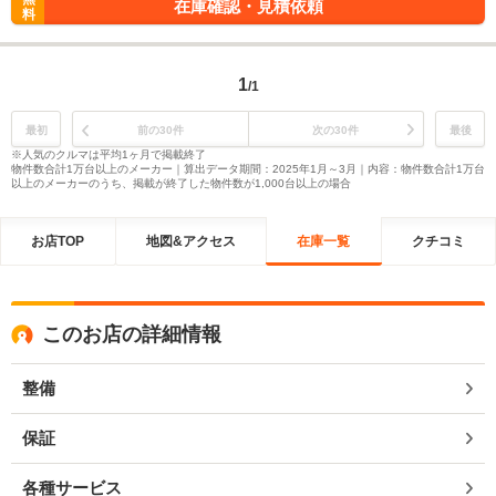
在庫確認・見積依頼
料
1
/1
最初
前の30件
次の30件
最後
※人気のクルマは平均1ヶ月で掲載終了
物件数合計1万台以上のメーカー｜算出データ期間：2025年1月～3月｜内容：物件数合計1万台
以上のメーカーのうち、掲載が終了した物件数が1,000台以上の場合
お店TOP
地図&アクセス
在庫一覧
クチコミ
このお店の詳細情報
整備
保証
各種サービス