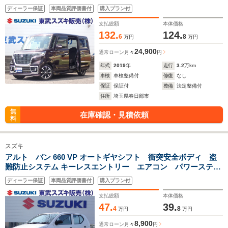
スソナー 盗難防止システム キーレスエントリー スマート
ディーラー保証
車両品質評価書付
購入プラン付
キー アイドリングストップ ベンチシート フルフラット
支払総額
本体価格
132.
124.
6
8
万円
万円
24,900
通常ローン
月々
円
年式
2019
年
走行
3.2
万km
車検
車検整備付
修復
なし
保証
保証付
整備
法定整備付
住所
埼玉県春日部市
無
在庫確認・見積依頼
料
スズキ
アルト バン 660 VP オートギヤシフト 衝突安全ボディ 盗
難防止システム キーレスエントリー エアコン パワーステア
リング 運転席エアバッグ 助手席エアバッグ
ディーラー保証
車両品質評価書付
購入プラン付
支払総額
本体価格
47.
39.
4
8
万円
万円
8,900
通常ローン
月々
円