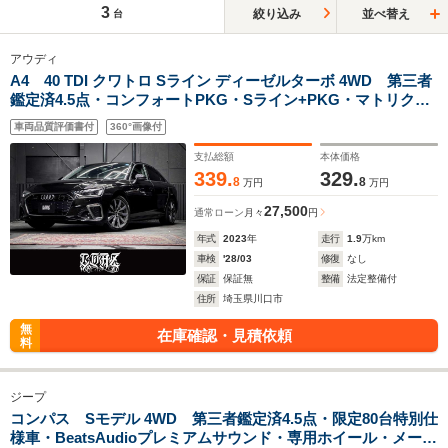
3
絞り込み
並べ替え
台
アウディ
A4 40 TDI クワトロ Sライン ディーゼルターボ 4WD 第三者
鑑定済4.5点・コンフォートPKG・Sライン+PKG・マトリクス
LEDヘッドライト・全方位カメラ・純正ナビ・ミラーリング・
車両品質評価書付
360°画像付
Bluetooth・パワー/メモリーシート・シートヒーター・ユーザ
ー買取・スペアキー×1
支払総額
本体価格
339.
329.
8
8
万円
万円
27,500
通常ローン
月々
円
年式
2023
年
走行
1.9
万km
車検
'28/03
修復
なし
保証
保証無
整備
法定整備付
住所
埼玉県川口市
無
在庫確認・見積依頼
料
ジープ
コンパス Sモデル 4WD 第三者鑑定済4.5点・限定80台特別仕
様車・BeatsAudioプレミアムサウンド・専用ホイール・メーカ