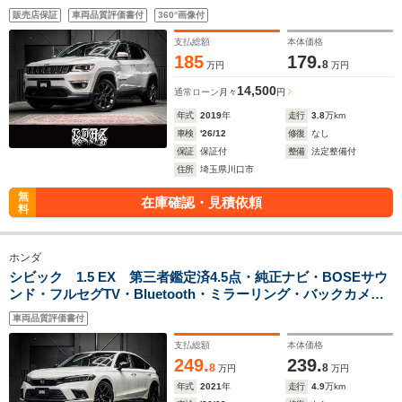
ーナビ・Bluetooth・ミラーリング・バックカメラ・パワーシ
販売店保証
車両品質評価書付
360°画像付
ート・シートヒーター・パワーバックドア・ユーザー買取
支払総額
本体価格
185
179.
8
万円
万円
14,500
通常ローン
月々
円
年式
2019
年
走行
3.8
万km
車検
'26/12
修復
なし
保証
保証付
整備
法定整備付
住所
埼玉県川口市
無
在庫確認・見積依頼
料
ホンダ
シビック 1.5 EX 第三者鑑定済4.5点・純正ナビ・BOSEサウ
ンド・フルセグTV・Bluetooth・ミラーリング・バックカメ
ラ・ETC2.0・パワーシート・シートヒーター・置くダケ充電・
車両品質評価書付
ユーザー買取
支払総額
本体価格
249.
239.
8
8
万円
万円
年式
2021
年
走行
4.9
万km