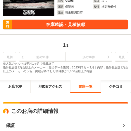
車検
'26/08
修復
なし
保証
保証無
整備
法定整備付
住所
埼玉県川口市
無
在庫確認・見積依頼
料
1
/1
最初
前の30件
次の30件
最後
※人気のクルマは平均1ヶ月で掲載終了
物件数合計1万台以上のメーカー｜算出データ期間：2025年1月～3月｜内容：物件数合計1万台
以上のメーカーのうち、掲載が終了した物件数が1,000台以上の場合
お店TOP
地図&アクセス
在庫一覧
クチコミ
このお店の詳細情報
保証