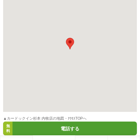
▲カードックイン杉本 内牧店の地図・ｱｸｾｽTOPへ
無
電話する
料