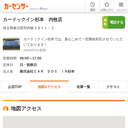
履歴
お気に入り
メニュー
カードックイン杉本 内牧店
無
電話する
料
埼玉県春日部市内牧３８５１－２
カードックイン杉本では、真心こめて一生懸命対応させていただ
いております！
(2026/07/11更新)
営業時間
08:00～17:00
定休日
日・祝祭日
法人名
株式会社ＣＡＲ ＤＯＣ ＩＮ杉本
お店TOP
地図&アクセス
在庫一覧
クチコミ
地図アクセス