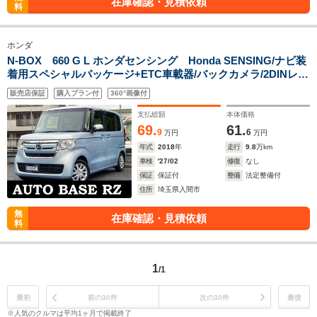
在庫確認・見積依頼
料
ホンダ
N-BOX 660 G L ホンダセンシング Honda SENSING/ナビ装
着用スペシャルパッケージ+ETC車載器/バックカメラ/2DINレシ
ーバー(DDX6170)スマートキー/Pスタート/ロールサンシェード/
販売店保証
購入プラン付
360°画像付
シートリフター/フルLEDヘッドライト/360°スーパーUV・IRカ
ット
支払総額
本体価格
69.
61.
9
6
万円
万円
年式
2018
年
走行
9.8
万km
車検
'27/02
修復
なし
保証
保証付
整備
法定整備付
住所
埼玉県入間市
無
在庫確認・見積依頼
料
1
/1
最初
前の30件
次の30件
最後
※人気のクルマは平均1ヶ月で掲載終了