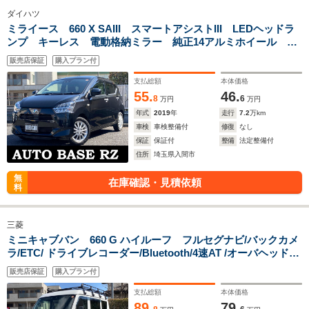
ダイハツ
ミライース 660 X SAIII スマートアシストIII LEDヘッドラ
ンプ キーレス 電動格納ミラー 純正14アルミホイール プ
ライバシーガラス ABS アイドリングストップ 記録簿あ
販売店保証
購入プラン付
り ドアバイザー フロアマット Wエアバック
支払総額
本体価格
55.
46.
8
6
万円
万円
年式
2019
年
走行
7.2
万km
車検
車検整備付
修復
なし
保証
保証付
整備
法定整備付
住所
埼玉県入間市
無
在庫確認・見積依頼
料
三菱
ミニキャブバン 660 G ハイルーフ フルセグナビ/バックカメ
ラ/ETC/ ドライブレコーダー/Bluetooth/4速AT /オーバヘッドシ
ェルフ/8本脚ルーフキャリア/キーレス/記録簿あり/禁煙車/修復
販売店保証
購入プラン付
歴なし/車検整備2年付/衝突軽減e-Assist/超音波センサー
支払総額
本体価格
89.
79.