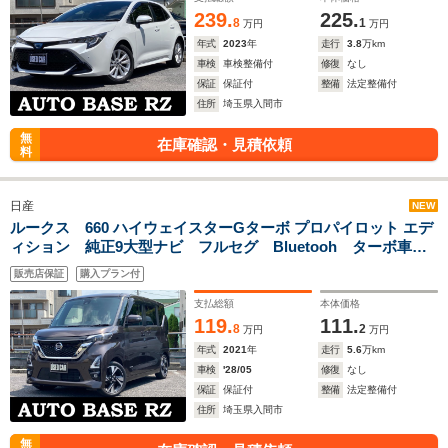
239.
225.
8
1
万円
万円
年式
2023
年
走行
3.8
万km
車検
車検整備付
修復
なし
保証
保証付
整備
法定整備付
住所
埼玉県入間市
無
在庫確認・見積依頼
料
日産
NEW
ルークス 660 ハイウェイスターGターボ プロパイロット エデ
ィション 純正9大型ナビ フルセグ Bluetooh ターボ車
亜ラウンドビューモニター搭載 ナビ連動ドライブレコーダ
販売店保証
購入プラン付
ー ETC 純正15インチAW サーキュレーター 衝突被害軽減
ブレーキ スマートキー 禁煙車
支払総額
本体価格
119.
111.
8
2
万円
万円
年式
2021
年
走行
5.6
万km
車検
'28/05
修復
なし
保証
保証付
整備
法定整備付
住所
埼玉県入間市
無