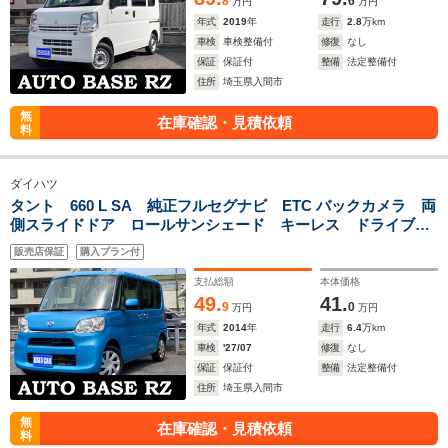
8
6
万円
万円
年式
2019
年
走行
2.8
万km
車検
車検整備付
修復
なし
保証
保証付
整備
法定整備付
住所
埼玉県入間市
無
在庫確認・見積依頼
料
ダイハツ
タント 660 L SA 純正フルセグナビ ETC バックカメラ 両
側スライドドア ロールサンシェード キーレス ドライブレ
コーダー 禁煙車 BluetoohAudio 電動格納ミラー プラ
販売店保証
購入プラン付
イバシーガラス
支払総額
本体価格
49.
41.
9
0
万円
万円
年式
2014
年
走行
6.4
万km
車検
'27/07
修復
なし
保証
保証付
整備
法定整備付
住所
埼玉県入間市
無
在庫確認・見積依頼
料