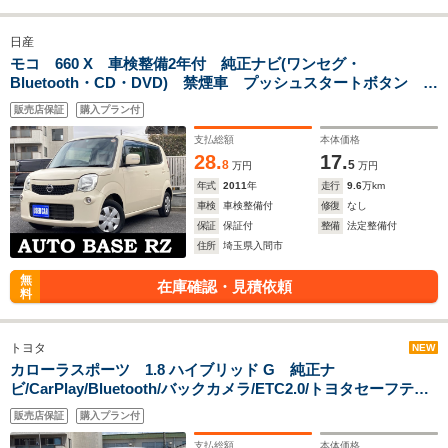
日産
モコ 660 X 車検整備2年付 純正ナビ(ワンセグ・
Bluetooth・CD・DVD) 禁煙車 プッシュスタートボタン ス
マートキー ベンチシート
販売店保証
購入プラン付
支払総額
本体価格
28.
17.
8
5
万円
万円
年式
2011
年
走行
9.6
万km
車検
車検整備付
修復
なし
保証
保証付
整備
法定整備付
住所
埼玉県入間市
無
在庫確認・見積依頼
料
トヨタ
NEW
カローラスポーツ 1.8 ハイブリッド G 純正ナ
ビ/CarPlay/Bluetooth/バックカメラ/ETC2.0/トヨタセーフティ
センス/USBポート/スマートキー/電子パーキング/LEDヘッドラ
販売店保証
購入プラン付
イト/オートクルーズ/ステアイングスイッチ/純正16AW/禁煙車/
革巻きステアリング
支払総額
本体価格