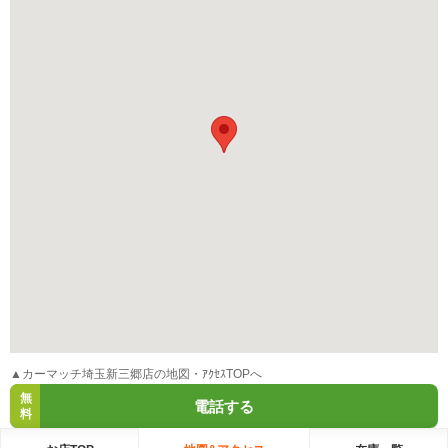
▲カーマッチ埼玉新三郷店の地図・ｱｸｾｽTOPへ
無
電話する
料