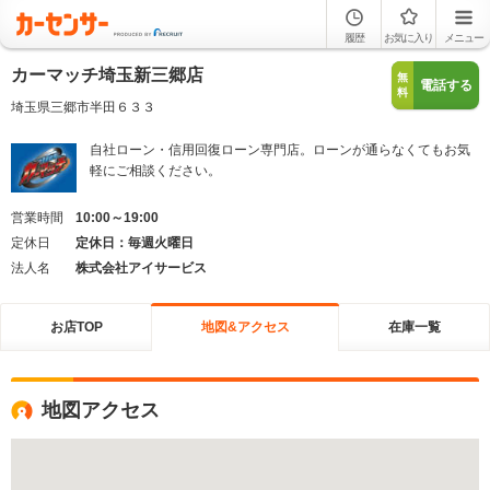
履歴
お気に入り
メニュー
カーマッチ埼玉新三郷店
無
電話する
料
埼玉県三郷市半田６３３
自社ローン・信用回復ローン専門店。ローンが通らなくてもお気
軽にご相談ください。
営業時間
10:00～19:00
定休日
定休日：毎週火曜日
法人名
株式会社アイサービス
お店TOP
地図&アクセス
在庫一覧
地図アクセス