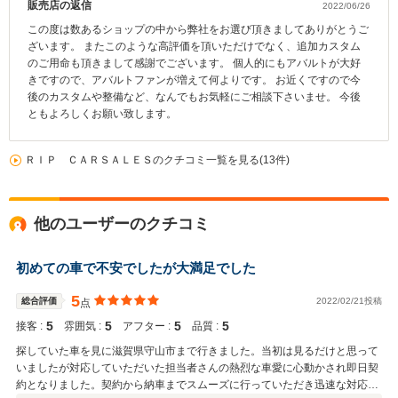
販売店の返信
2022/06/26
この度は数あるショップの中から弊社をお選び頂きましてありがとうご
ざいます。 またこのような高評価を頂いただけでなく、追加カスタム
のご用命も頂きまして感謝でございます。 個人的にもアバルトが大好
きですので、アバルトファンが増えて何よりです。 お近くですので今
後のカスタムや整備など、なんでもお気軽にご相談下さいませ。 今後
ともよろしくお願い致します。
ＲＩＰ ＣＡＲＳＡＬＥＳのクチコミ一覧を見る(13件)
他のユーザーのクチコミ
初めての車で不安でしたが大満足でした
5
総合評価
2022/02/21投稿
点
5
5
5
5
接客 :
雰囲気 :
アフター :
品質 :
探していた車を見に滋賀県守山市まで行きました。当初は見るだけと思って
いましたが対応していただいた担当者さんの熱烈な車愛に心動かされ即日契
約となりました。契約から納車までスムーズに行っていただき迅速な対応に