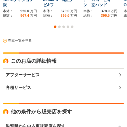
限…
ビ&フ…
ン 左ハンド…
O
本体：
950.0
万円
本体：
379.0
万円
本体：
378.0
万円
本
総額：
967.4
万円
総額：
395.6
万円
総額：
396.5
万円
総
在庫一覧を見る
このお店の詳細情報
アフターサービス
各種サービス
他の条件から販売店を探す
滋賀県から中古車販売店を探す