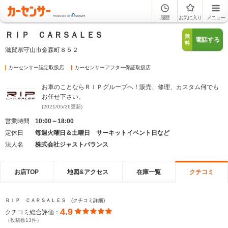
履歴
お気に入り
メニュー
ＲＩＰ ＣＡＲＳＡＬＥＳ
無
電話する
料
滋賀県守山市金森町８５２
カーセンサー認定取扱店
カーセンサーアフター保証取扱店
お車のことならＲＩＰグループへ！販売、修理、カスタム何でも
お任せ下さい。
(2021/05/26更新)
営業時間
10:00～18:00
定休日
毎週火曜日＆土曜日 サーキットイベント日など
法人名
株式会社ジャストバランス
お店TOP
地図&アクセス
在庫一覧
クチコミ
ＲＩＰ ＣＡＲＳＡＬＥＳ (クチコミ詳細)
4.9
クチコミ総合評価：
（投稿数13件）