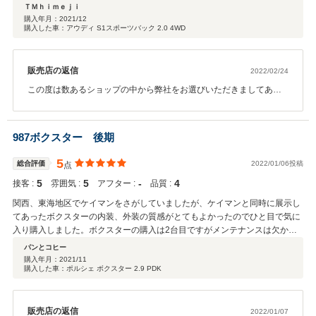
も大変満足しています。また、カスタムやチューニング等をすることがあり
ＴＭｈｉｍｅｊｉ
ましたら是非、相談したいとおもう店舗さんです。
購入年月：
2021/12
購入した車：アウディ S1スポーツバック 2.0 4WD
販売店の返信
2022/02/24
この度は数あるショップの中から弊社をお選びいただきましてあり
がとうございます。 またこのような高評価を頂きまして感謝でござ
います。 コンパクト＆ハイパワー＆４WD＆６MTという希少なパッ
ケージの一台は今後無くなる可能性が高い車両ですので、たっぷり
987ボクスター 後期
と味わって下さい。 お困りのことやメンテナンス、カスタムなどお
気軽にご相談下さい。 今後ともよろしくお願い致します。
5
総合評価
2022/01/06投稿
点
5
5
‐
4
接客 :
雰囲気 :
アフター :
品質 :
関西、東海地区でケイマンをさがしていましたが、ケイマンと同時に展示し
てあったボクスターの内装、外装の質感がとてもよかったのでひと目で気に
入り購入しました。ボクスターの購入は2台目ですがメンテナンスは欠かせ
ません。こちらは自社整備工場を持ち、輸入車の扱いも豊富な印象を受けま
パンとコヒー
したのでその点も安心感があります。お話をうかがう中で日本全国から注文
購入年月：
2021/11
購入した車：ポルシェ ボクスター 2.9 PDK
があるようですが、ネットで注文して1台目は現車確認をして、2台目以降は
現車確認なしで購入する方もいるとのこと。丁寧な動画で確認出来ますが、
それだけ信用されているということだと思います。こちらで購入して良かっ
たと思っています。
販売店の返信
2022/01/07