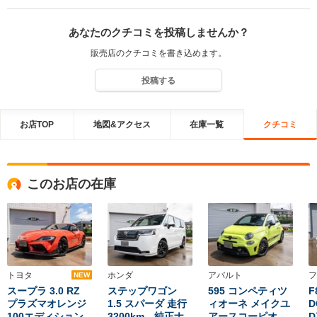
下さい。 今後ともよろしくお願いいたします。
あなたのクチコミを投稿しませんか？
販売店のクチコミを書き込めます。
投稿する
お店TOP
地図&アクセス
在庫一覧
クチコミ
このお店の在庫
トヨタ
ホンダ
アバルト
フ
NEW
スープラ 3.0 RZ
ステップワゴン
595 コンペティツ
F
プラズマオレンジ
1.5 スパーダ 走行
ィオーネ メイクユ
100エディション
3200km 純正ナ
アースコーピオ