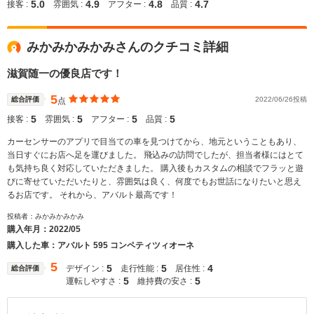
5.0
4.9
4.8
4.7
接客 :
雰囲気 :
アフター :
品質 :
みかみかみかみさんのクチコミ詳細
滋賀随一の優良店です！
5
総合評価
2022/06/26投稿
点
5
5
5
5
接客 :
雰囲気 :
アフター :
品質 :
カーセンサーのアプリで目当ての車を見つけてから、地元ということもあり、
当日すぐにお店へ足を運びました。 飛込みの訪問でしたが、担当者様にはとて
も気持ち良く対応していただきました。 購入後もカスタムの相談でフラッと遊
びに寄せていただいたりと、雰囲気は良く、何度でもお世話になりたいと思え
るお店です。 それから、アバルト最高です！
投稿者：みかみかみかみ
購入年月：
2022/05
購入した車：アバルト 595 コンペティツィオーネ
5
5
5
4
デザイン :
走行性能 :
居住性 :
総合評価
5
5
運転しやすさ :
維持費の安さ :