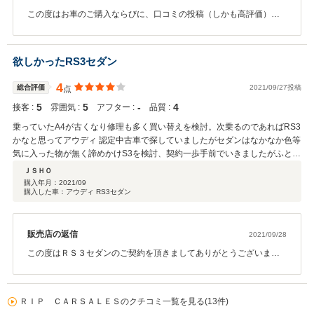
この度はお車のご購入ならびに、口コミの投稿（しかも高評価）を
頂きまして誠にありがとうございます。 以前にボクスターをお乗り
だったという事で、車を見る目はかなり厳しい中で弊社の一台をお
選びいただきまして感謝でございます。 比較的お近くですので、メ
欲しかったRS3セダン
ンテナンスや車検、万一の際の板金修理などもお任せいただければ
と思います。 この一台だけでなく、後々のお乗り換えやご紹介を頂
4
総合評価
2021/09/27投稿
点
けるように頑張ります。 何かお困りの事がございましたら遠慮なく
5
5
‐
4
接客 :
ご連絡下さい。 今後ともよろしくお願い致します。
雰囲気 :
アフター :
品質 :
乗っていたA4が古くなり修理も多く買い替えを検討。次乗るのであればRS3
かなと思ってアウディ 認定中古車で探していましたがセダンはなかなか色等
気に入った物が無く諦めかけS3を検討、契約一歩手前でいきましたがふとネ
ットで検索すると理想の車が掲載されていました。仕事の現場がお店方面で
ＪＳＨＯ
仕事終わりにダメもとで連絡してみたところ遅い時間にも関わらず来店を快
購入年月：
2021/09
購入した車：アウディ RS3セダン
く受け入れてくれました。やはり現物を見ると欲しいものは我慢できなかっ
たです。その日に契約させてもらいました。
販売店の返信
2021/09/28
この度はＲＳ３セダンのご契約を頂きましてありがとうございまし
た。 弊社も探し続けていた希少なナルドグレーのＲＳ３となりま
す。 内外装＆機関共に自信をもってお勧めできる一台でしたので、
アウディ好きな方に乗って頂けて嬉しく思います。 お住まいも比較
ＲＩＰ ＣＡＲＳＡＬＥＳのクチコミ一覧を見る(13件)
的お近くですので、お困りの事がございましたらなんでも申し付け