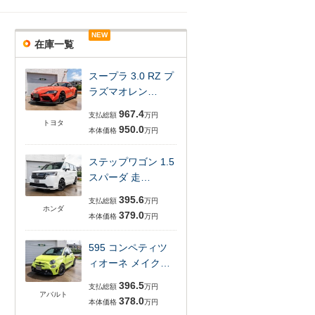
NEW
在庫一覧
スープラ 3.0 RZ プ
ラズマオレン…
967.4
支払総額
万円
トヨタ
950.0
本体価格
万円
ステップワゴン 1.5
スパーダ 走…
395.6
支払総額
万円
ホンダ
379.0
本体価格
万円
595 コンペティツ
ィオーネ メイク…
396.5
支払総額
万円
アバルト
378.0
本体価格
万円