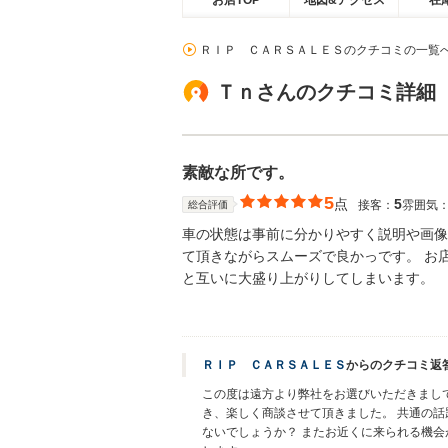
お店TOP
地図&アクセス
在
ＲＩＰ ＣＡＲＳＡＬＥＳのクチコミの一覧
Ｔｎさんのクチコミ詳細
素敵な所です。
5
点
5
接客：
雰囲気
総合評価
車の状態は事前に分かりやすく説明や画像
て頂きながらスムーズで良かっです。 お
と互いに大盛り上がりしてしまいます。
ＲＩＰ ＣＡＲＳＡＬＥＳ
からのクチコミ返
この度は遠方より弊社をお選びいただきまし
き、楽しく商談させて頂きました。 共通の
ないでしょうか？ またお近くに来られる機会