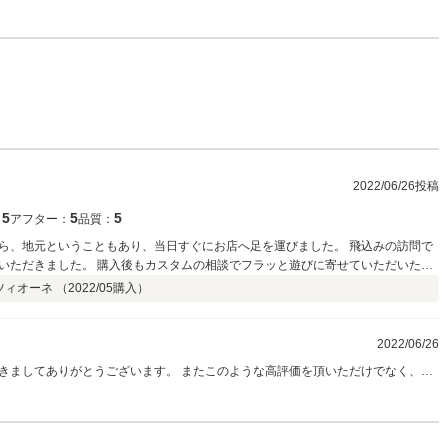
2022/06/26投稿
5
5
5
：
アフター：
品質：
ら、地元ということもあり、当日すぐにお店へ足を運びました。 飛込みの訪問で
いただきました。 購入後もカスタムの相談でフラッと遊びに寄せていただいたり
と、雰囲気は良く、何度でもお世話になりたいと思えるお店です。 それから、アバルト最高です！
ツィオーネ （
2022/05
購入）
2022/06/26
きましてありがとうございます。 またこのような高評価を頂いただけでなく、追
す。 個人的にもアバルトが大好きですので、アバルトファンが増えて何よりで
、なんでもお気軽にご相談下さいませ。 今後ともよろしくお願い致します。