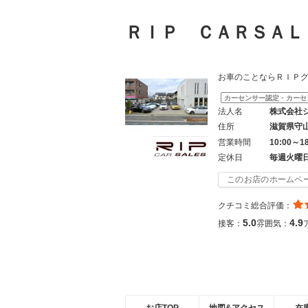
ＲＩＰ ＣＡＲＳＡ
お車のことならＲＩＰ
カーセンサー認定・カーセ
法人名
株式会社
住所
滋賀県守
営業時間
10:00～1
定休日
毎週火曜
このお店のホームペ
クチコミ総合評価：
5.0
4.9
接客：
雰囲気：