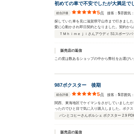
初めての車で不安でしたが大満足で
5
点
5
接客：
雰囲気
総合評価
探していた車を見に滋賀県守山市まで行きました
愛に心動かされ即日契約となりました。契約から
カスタムやチューニング等をすることがありまし
ＴＭｈｉｍｅｊｉさん
アウディ S1スポーツバック
販売店の返信
この度は数あるショップの中から弊社をお選びい
ございます。 コンパクト＆ハイパワー＆４WD
たっぷりと味わって下さい。 お困りのことやメンテナンス、カ
す。
987ボクスター 後期
5
点
5
接客：
雰囲気
総合評価
関西、東海地区でケイマンをさがしていましたが
ったのでひと目で気に入り購入しました。ボクス
持ち、輸入車の扱いも豊富な印象を受けましたの
パンとコヒーさん
ポルシェ ボクスター 2.9 PD
ですが、ネットで注文して1台目は現車確認をし
来ますが、それだけ信用されているということだ
販売店の返信