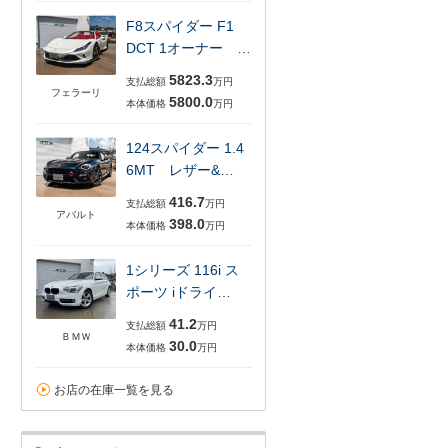
F8スパイダー F1
DCT 1オーナー …
5823.3
支払総額
万円
フェラーリ
5800.0
本体価格
万円
124スパイダー 1.4
6MT レザー&…
416.7
支払総額
万円
アバルト
398.0
本体価格
万円
1シリーズ 116i ス
ポーツ iドライ…
41.2
支払総額
万円
ＢＭＷ
30.0
本体価格
万円
お店の在庫一覧を見る