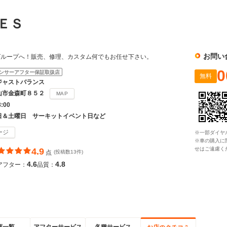
ＬＥＳ
お問い
グループへ！販売、修理、カスタム何でもお任せ下さい。
0
ンサーアフター保証取扱店
無料
ジャストバランス
山市金森町８５２
MAP
8:00
日＆土曜日 サーキットイベント日など
ージ
※一部ダイヤ
※車の購入に
せはご遠慮く
4.9
点
(投稿数13件)
4.6
4.8
アフター：
品質：