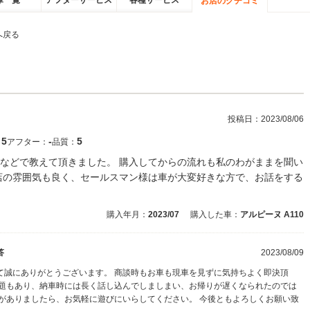
庫一覧
アフターサービス
各種サービス
お店のクチコミ
へ戻る
投稿日：
2023/08/06
5
‐
5
：
アフター：
品質：
などで教えて頂きました。 購入してからの流れも私のわがままを聞い
店の雰囲気も良く、セールスマン様は車が大変好きな方で、お話をする
購入年月：
2023/07
購入した車：
アルピーヌ A110
答
2023/08/09
て誠にありがとうございます。 商談時もお車も現車を見ずに気持ちよく即決頂
話題もあり、納車時には長く話し込んでしましまい、お帰りが遅くなられたのでは
がありましたら、お気軽に遊びにいらしてください。 今後ともよろしくお願い致