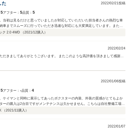
した
2022/02/21投稿
5
5
5
：
アフター：
品質：
。当初は見るだけと思っていましたが対応していただいた担当者さんの熱烈な車
納車までスムーズに行っていただき迅速な対応にも大変満足しています。また、
たら是非、相談したいとおもう店舗さんです。
 2.0 4WD （
2021/12
購入）
2022/02/24
ただきましてありがとうございます。 またこのような高評価を頂きまして感謝で
＆６MTという希少なパッケージの一台は今後無くなる可能性が高い車両ですので、
スタムなどお気軽にご相談下さい。 今後ともよろしくお願い致しま
2022/01/06投稿
5
‐
4
：
アフター：
品質：
、ケイマンと同時に展示してあったボクスターの内装、外装の質感がとてもよか
ターの購入は2台目ですがメンテナンスは欠かせません。こちらは自社整備工場を
でその点も安心感があります。お話をうかがう中で日本全国から注文があるよう
K （
2021/11
購入）
て、2台目以降は現車確認なしで購入する方もいるとのこと。丁寧な動画で確認出
と思います。こちらで購入して良かったと思っています。
2022/01/07