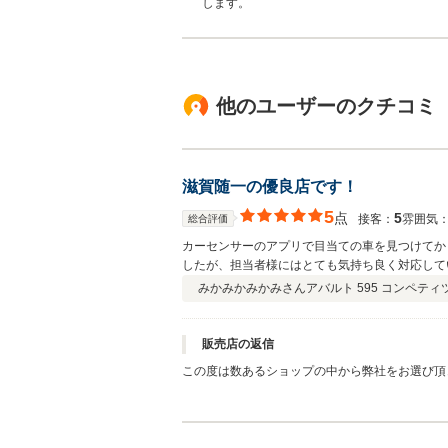
します。
他のユーザーのクチコミ
滋賀随一の優良店です！
5
点
5
接客：
雰囲気
総合評価
カーセンサーのアプリで目当ての車を見つけてか
したが、担当者様にはとても気持ち良く対応して
みかみかみかみさん
アバルト 595 コンペティ
販売店の返信
この度は数あるショップの中から弊社をお選び頂
加カスタムのご用命も頂きまして感謝でございま
す。 お近くですので今後のカスタムや整備など