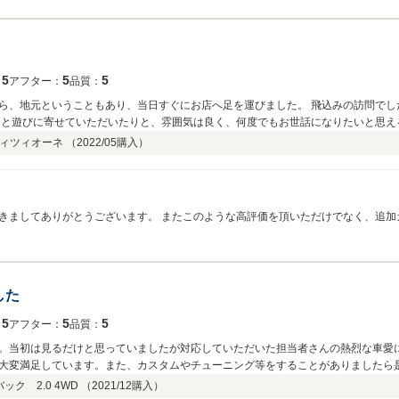
5
5
5
：
アフター：
品質：
ら、地元ということもあり、当日すぐにお店へ足を運びました。 飛込みの訪問でし
ィツィオーネ （
2022/05
購入）
きましてありがとうございます。 またこのような高評価を頂いただけでなく、追加
バルトファンが増えて何よりです。 お近くですので今後のカスタムや整備など、なん
した
5
5
5
：
アフター：
品質：
。当初は見るだけと思っていましたが対応していただいた担当者さんの熱烈な車愛
大変満足しています。また、カスタムやチューニング等をすることがありましたら
ク 2.0 4WD （
2021/12
購入）