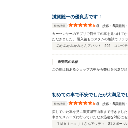
くお願い致します。
滋賀随一の優良店です！
5
点
5
接客：
雰囲気
総合評価
カーセンサーのアプリで目当ての車を見つけてか
みかみかみかみさん
アバルト 595 コンペテ
販売店の返信
この度は数あるショップの中から弊社をお選び頂
す。 個人的にもアバルトが大好きですので、ア
しくお願い致します。
初めての車で不安でしたが大満足で
5
点
5
接客：
雰囲気
総合評価
探していた車を見に滋賀県守山市まで行きました
車までスムーズに行っていただき迅速な対応にも
ＴＭｈｉｍｅｊｉさん
アウディ S1スポーツバッ