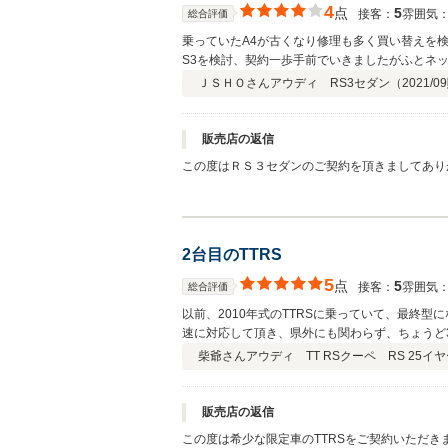
4
点
5
接客：
雰囲気
総合評価
乗っていたA4が古くなり修理も多く買い替えを
S3を検討、契約一歩手前でいきましたがふとネ
関わらず来店を快く受け入れてくれました。やは
ＪＳＨＯさん
アウディ RS3セダン（
2021/09
販売店の返信
この度はＲＳ３セダンのご契約を頂きましてあり
一台でしたので、アウディ好きな方に乗って頂け
願いいたします。
2台目のTTRS
5
点
5
接客：
雰囲気
総合評価
以前、2010年式のTTRSに乗っていて、最終型
速に対応して頂き、県外にも関わらず、ちょうど
がずらり！又、お世話になる可能性を感じさせる
柴爺さん
アウディ TT RSクーペ RS 25イヤ
販売店の返信
この度は希少な限定車のTTRSをご契約いただ