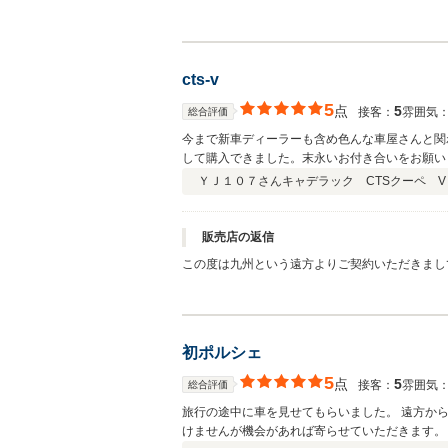
た。 ２台目のTTRSということで、新型の走りをお楽しみください。 下取りで頂いた車両も大変綺麗にお乗り頂いており、お車を大切にされる方だと感じました。 次回お乗り換えの
際も是非弊社へお声を掛けて頂ければと思います
cts-v
5
点
5
接客：
雰囲気
総合評価
今まで新車ディーラーも含め色んな車屋さんと関
して購入できました。末永いお付き合いをお願い
ＹＪ１０７さん
キャデラック CTSクーペ V
販売店の返信
この度は九州という遠方よりご契約いただきましてありがとうございました。 お電話とメールでのやり取りでした
初ポルシェ
5
点
5
接客：
雰囲気
総合評価
旅行の途中に車を見せてもらいました。 遠方か
けませんが機会があれば寄らせていただきます。