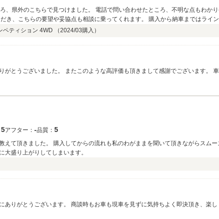
たところ、不明な点もわかりやすく教えていただきとても好印象でした。 予約
談に乗ってくれます。 購入から納車まではラインにて質問や流れを教えていただき、最後まで不安
他県在中のため、点検は地元で受けるのでアフターサービスは評価できなくて星3で
ンペティション 4WD （
2024/03
購入）
るお店です。 車の価値は状態や接客で変わると思いますが、とても満足できる買い物ができました。
りがとうございました。 またこのような高評価も頂きまして感謝でございます。 
写真なども頂き、お車も大変気に入って頂いているようで何よりです。 遠方ですが
ださい。
5
‐
5
：
アフター：
品質：
教えて頂きました。 購入してからの流れも私のわがままを聞いて頂きながらスムー
に大盛り上がりしてしまいます。
にありがとうございます。 商談時もお車も現車を見ずに気持ちよく即決頂き、楽し
る機会がありましたら、お気軽に遊びにいらしてください。 今後ともよろし