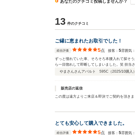
あなたのクチコミ投稿しませんか？
13
件のクチコミ
ご縁に恵まれたお取引でした！
5
点
5
接客：
雰囲気
総合評価
ずっと憧れていた車、そろそろ本腰入れて探そう
ら一目惚れして即断してしまいました。笑 担当
引もご縁に恵まれたものだったと思います。遠方
やまさんさん
アバルト 595C（
2025/10
購入
させていただきたいと思います(^^) 本当にあり
販売店の返信
この度は遠方よりご来店＆即決でご契約を頂きま
仕入れてきた車両ですので、たっぷりと可愛がってあげてください。 遠方ですが、出来る限りのサポートを致しますので、ご実
トください。 来年の走行会は、お２人
とても安心して購入できました。
5
点
5
接客：
雰囲気
総合評価