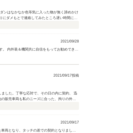
セダンはなかなか色等気に入った物が無く諦めかけ
りにダメもとで連絡してみたところ遅い時間にも
した。
2021/09/28
す。 内外装＆機関共に自信をもってお勧めできる
らなんでも申し付け下さい。 今後ともよろしくお
2021/09/17投稿
問しました。丁寧な応対で、その日の内に契約、 迅
他の販売車両も私のニーズに合った、拘りの外車
2021/09/17
た車両となり、タッチの差での契約となりまし