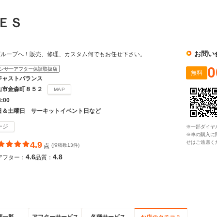
ＬＥＳ
お問い
グループへ！販売、修理、カスタム何でもお任せ下さい。
0
ンサーアフター保証取扱店
無料
ジャストバランス
山市金森町８５２
MAP
8:00
日＆土曜日 サーキットイベント日など
ージ
※一部ダイヤ
※車の購入に
せはご遠慮く
4.9
点
(投稿数13件)
4.6
4.8
アフター：
品質：