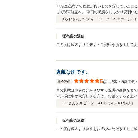
TTが生産終了で程度が良いものを探していたところ、県外のこちらで見つけました。 電話で問い合わせ
して現車確認へ。 車両の状態をしっかり説明いただき、こちらの要望や妥協点も相
を感じませんでした。 整備も高級車からスーパーカーまで扱っているため安心できます。 自分が
りゃおさん
アウディ TT クーペ Sライン コ
すが、オススメでき
販売店の返信
この度は遠方よりご来店・ご契約を頂きましてあ
にも楽しく商談させて頂きました。 納車後のお
りの事がございましたら何でもお気軽にご相談く
素敵な所です。
5
点
5
接客：
雰囲気
総合評価
車の状態は事前に分かりやすく説明や画像などで
マン様は車が大変好きな方で、お話をすると互い
Ｔｎさん
アルピーヌ A110（
2023/07
購入）
販売店の返信
この度は遠方より弊社をお選びいただきまして誠
車時には長く話し込んでしましまい、お帰りが遅くなられたのではないでしょうか？ またお近くに来られ