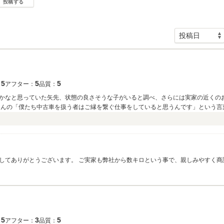
投稿する
5
5
5
：
アフター：
品質：
かなと思っていた矢先、状態の良さそうな子がいると調べ、さらには実家の近くの
さんの「僕たち中古車を扱う者はご縁を繋ぐ仕事をしていると思うんです」という言
に住んでいるので受け渡しを3連休に合わせるべく、時間のない中が対応いただき
）
がとうございました！
してありがとうございます。 ご実家も弊社から数キロという事で、親しみやすく商
家のお車メンテナンスなども含めて遠慮なくリクエス
＆２台での参加を楽しみにしております。 今後ともよろしくお願い致します。
5
3
5
：
アフター：
品質：