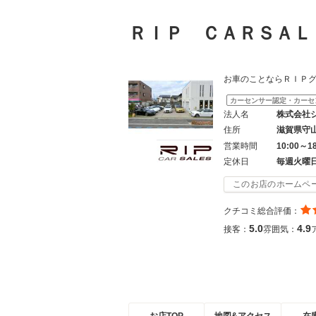
ＲＩＰ ＣＡＲＳＡ
お車のことならＲＩＰ
カーセンサー認定・カーセ
法人名
株式会社
住所
滋賀県守
営業時間
10:00～1
定休日
毎週火曜
このお店のホームペ
クチコミ総合評価：
5.0
4.9
接客：
雰囲気：