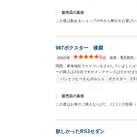
販売店の返信
この度は数あるショップの中から弊社をお選びい
MTという希少なパッケージの一台は今後無くなる
後ともよろしくお願い致します。
987ボクスター 後期
5
点
5
接客：
雰囲気
総合評価
関西、東海地区でケイマンをさがしていましたが
ーの購入は2台目ですがメンテナンスは欠かせま
本全国から注文があるようですが、ネットで注文
パンとコヒーさん
ポルシェ ボクスター 2.9 P
されているということだと思います。こちらで購
販売店の返信
この度はお車のご購入ならびに、口コミの投稿（
中で弊社の一台をお選びいただきまして感謝でご
でなく、後々のお乗り換えやご紹介を頂けるよう
欲しかったRS3セダン