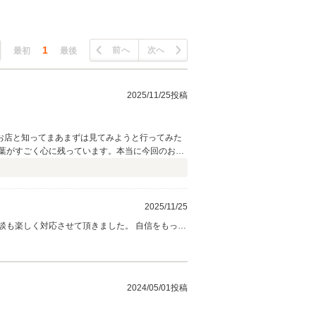
1
前へ
次へ
最初
最後
2025/11/25投稿
お店と知ってまあまずは見てみようと行ってみた
葉がすごく心に残っています。本当に今回のお取
ありがとうございました。来年の走行会は是非参加
2025/11/25
談も楽しく対応させて頂きました。 自信をもって
2024/05/01投稿