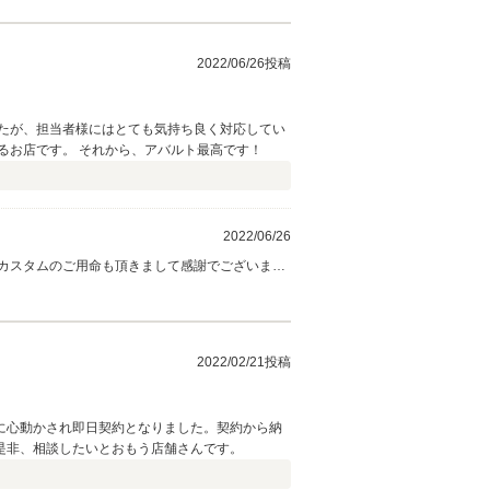
2022/06/26投稿
たが、担当者様にはとても気持ち良く対応してい
ただきました。 購入後もカスタムの相談でフラッと遊びに寄せていただいたりと、雰囲気は良く、何度でもお世話になりたいと思えるお店です。 それから、アバルト最高です！
2022/06/26
カスタムのご用命も頂きまして感謝でございま
でもお気軽にご相談下さいませ。 今後ともよろ
2022/02/21投稿
に心動かされ即日契約となりました。契約から納
是非、相談したいとおもう店舗さんです。