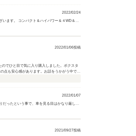
2022/02/24
ざいます。 コンパクト＆ハイパワー＆４WD＆６
ンス、カスタムなどお気軽にご相談下さい。 今
2022/01/06投稿
たのでひと目で気に入り購入しました。ボクスタ
その点も安心感があります。お話をうかがう中で日
と。丁寧な動画で確認出来ますが、それだけ信用
2022/01/07
りだったという事で、車を見る目はかなり厳しい
もお任せいただければと思います。 この一台だけ
もよろしくお願い致します。
2021/09/27投稿