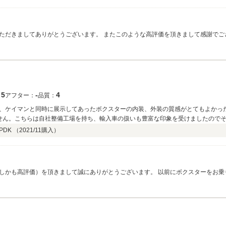
ただきましてありがとうございます。 またこのような高評価を頂きまして感謝でご
可能性が高い車両ですので、たっぷりと味わって下さい。 お困りのことやメンテナ
5
‐
4
：
アフター：
品質：
、ケイマンと同時に展示してあったボクスターの内装、外装の質感がとてもよかっ
せん。こちらは自社整備工場を持ち、輸入車の扱いも豊富な印象を受けましたので
して1台目は現車確認をして、2台目以降は現車確認なしで購入する方もいるとのこ
DK （
2021/11
購入）
入して良かったと思っています。
しかも高評価）を頂きまして誠にありがとうございます。 以前にボクスターをお乗
ざいます。 比較的お近くですので、メンテナンスや車検、万一の際の板金修理など
に頑張ります。 何かお困りの事がございましたら遠慮なくご連絡下さい。 今後と