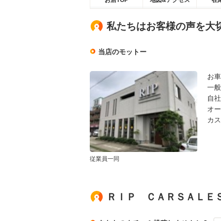
お店TOP
地図&アクセス
在
私たちはお客様の声を大
当店のモットー
お車
一般
自社
オー
カス
従業員一同
ＲＩＰ ＣＡＲＳＡＬＥ