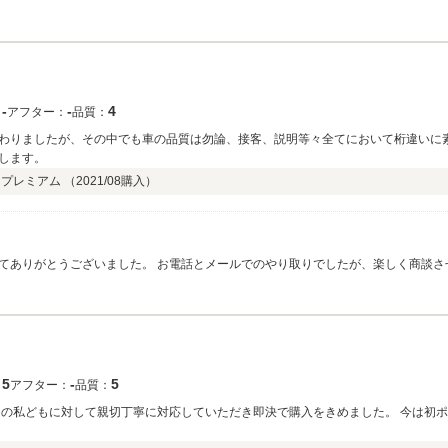
。 その際は買取りも頑張らせて頂きますので、今後ともよろしくお願い致します。
‐
‐
4
：
アフター：
品質：
わりましたが、その中でも車の品質は勿論、接客、説明等々全てにおいて桁違いに
します。
 プレミアム （
2021/08
購入）
が、楽しく商談させて頂きました。 納車時にもお土産をくださった
り、このような高評価を頂きま
5
‐
5
：
アフター：
品質：
らの私どもに対して親切丁寧に対応していただき即決で購入をきめました。 今は初ポ