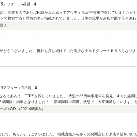
5
‐
4
：
アフター：
品質：
検討。次乗るのであればRS3かなと思ってアウディ 認定中古車で探していましたが
ットで検索すると理想の車が掲載されていました。仕事の現場がお店方面で仕事終わ
り現物を見ると欲しいものは我慢できなかったです。その日に契約させてもらいま
購入）
がとうございました。 弊社も探し続けていた希少なナルドグレーのＲＳ３となりま
て嬉しく思います。 お住まいも比較的お近くですので、お困りの事がございました
4
4
5
：
アフター：
品質：
になるであろう、TTRSを探していました。 待望の25周年限定車を発見、すぐに訪
3週間後に納車となりました！！ 新車同様の程度、状態で、大変満足しています。
魅力あるお店です。
ーズ 4WD （
2021/08
購入）
きまして、ありがとうございました。 掲載直後から多くのお問合せと来店希望を頂い