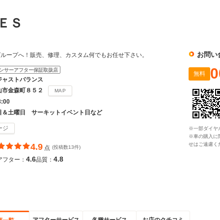
ＬＥＳ
お問い
グループへ！販売、修理、カスタム何でもお任せ下さい。
0
ンサーアフター保証取扱店
無料
ジャストバランス
山市金森町８５２
MAP
8:00
日＆土曜日 サーキットイベント日など
ージ
※一部ダイヤ
※車の購入に
せはご遠慮く
4.9
点
(投稿数13件)
4.6
4.8
アフター：
品質：