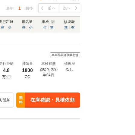
1
前へ
次へ
最初
最後
走行距離
排気量
車検
修復歴
多
少
多
少
付
無
無
有
車両品質評価書付き
走行距離
排気量
車検有無
修復歴
2027(R09)
なし
4.8
1800
年04月
万km
CC
無
在庫確認・見積依頼
り追加
料