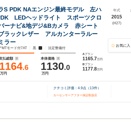
レラS PDK NAエンジン最終モデル 左ハ
年式
PDK LEDヘッドライト スポーツクロ
2015
(H27)
バーナビ&地デジ&Bカメラ 赤シート
ブラックレザー アルカンターラルー
ミラー
お気に入
アMTモード付7AT
黒
法定整備付
A
プラン
1165.7
支払総額
本体価格
万円
1164
1130
B
プラン
.6
.0
1177.8
万円
万円
万円
クチコミ評価：
4.9
点（
13
件）
カーセンサーアフター保証取扱店