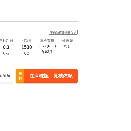
車両品質評価書付き
走行距離
排気量
車検有無
修復歴
2027(R09)
なし
0.3
1500
年03月
万km
CC
無
在庫確認・見積依頼
り追加
料