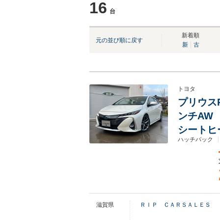
16
台
NEW
新着順
元の並び順に戻す
新
古
トヨタ
プリウスP
ンチAW
シートヒ
ハッチバック
滋賀県
ＲＩＰ ＣＡＲＳＡＬＥＳ