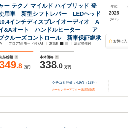
ャー テクノ マイルド ハイブリッド 登
年式
使用車 新型シフトレバー LEDヘッド
2026
(R08)
10.4インチディスプレイオーディオ A
イ&Aオート ハンドルヒーター ア
ブクルーズコントロール 新車保証継承
お気に入
Ｖ
フロアMTモード付7AT
灰黒II
法定整備付
支払総額
本体価格
349
338
.8
.0
万円
万円
クチコミ評価：
4.9
点（
13
件）
カーセンサーアフター保証取扱店