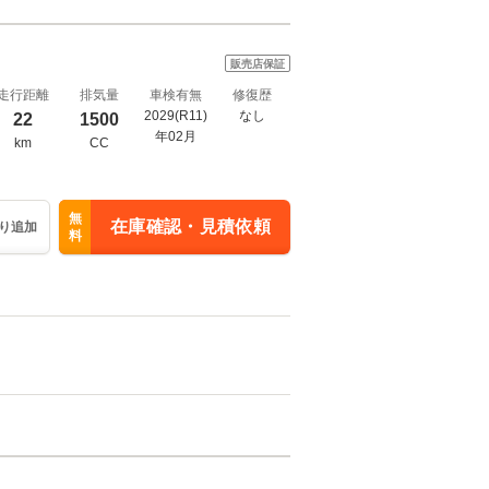
販売店保証
走行距離
排気量
車検有無
修復歴
2029(R11)
なし
22
1500
年02月
km
CC
無
在庫確認・見積依頼
り追加
料