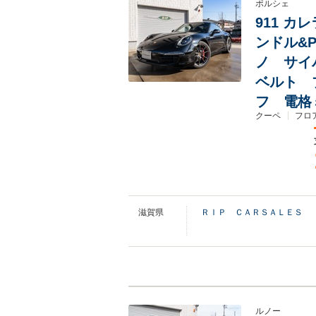
ポルシェ
911 カ
ンドル&
ノ サイ
ベルト 
フ 電格
クーペ
フロ
滋賀県
ＲＩＰ ＣＡＲＳＡＬＥＳ
ルノー