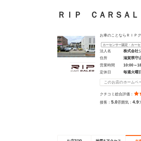
ＲＩＰ ＣＡＲＳＡ
お車のことならＲＩＰ
カーセンサー認定・カーセ
法人名
株式会社
住所
滋賀県守
営業時間
10:00～1
定休日
毎週火曜
このお店のホームペ
クチコミ総合評価：
5.0
4.9
接客：
雰囲気：