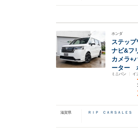
ホンダ
ステップワ
ナビ&フ
カメラ+
ーター 
ミニバン
イ
滋賀県
ＲＩＰ ＣＡＲＳＡＬＥＳ