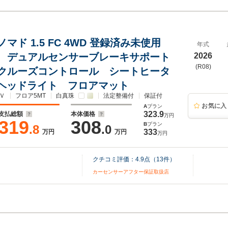
マド 1.5 FC 4WD 登録済み未使用
年式
T デュアルセンサーブレーキサポート
2026
(R08)
クルーズコントロール シートヒータ
Dヘッドライト フロアマット
Ｖ
フロア5MT
白真珠
法定整備付
保証付
お気に入
A
プラン
323.9
支払総額
本体価格
万円
319
308
B
プラン
.8
.0
333
万円
万円
万円
クチコミ評価：
4.9
点（
13
件）
カーセンサーアフター保証取扱店