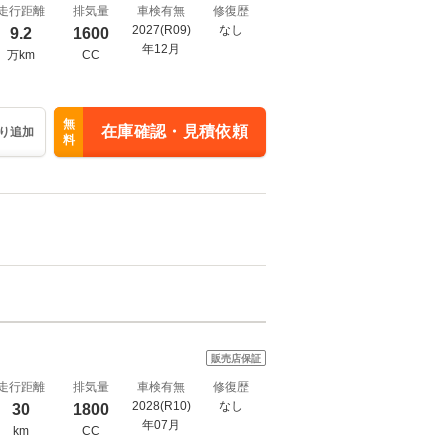
走行距離
排気量
車検有無
修復歴
2027(R09)
なし
9.2
1600
年12月
万km
CC
無
在庫確認・見積依頼
り追加
料
販売店保証
走行距離
排気量
車検有無
修復歴
2028(R10)
なし
30
1800
年07月
km
CC