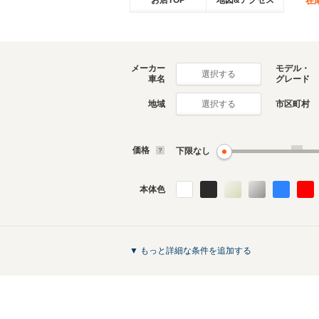
お店TOP
地図&アクセス
在
メーカー
モデル・
選択する
車名
グレード
地域
市区町村
選択する
価格
下限なし
本体色
▼ もっと詳細な条件を追加する