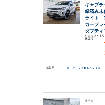
キャプチ
録済み未
ライト 
カープレ
ダプティ
クロカン・ＳＵ
保証付
滋賀県
ＲＩＰ ＣＡＲＳＡＬＥＳ
ＢＭＷ