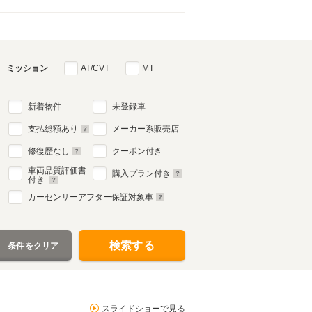
ミッション
AT/CVT
MT
新着物件
未登録車
支払総額あり
メーカー系販売店
修復歴なし
クーポン付き
車両品質評価書
購入プラン付き
付き
カーセンサーアフター保証対象車
検索する
条件をクリア
スライドショーで見る