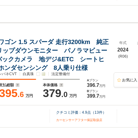
ゴン 1.5 スパーダ 走行3200km 純正
年式
リップダウンモニター パノラマビュー
2024
(R06)
バックカメラ 地デジ&ETC シートヒ
ホンダセンシング 8人乗り仕様
ンパネCVT
白真珠
法定整備付
お気に入
A
プラン
396.7
支払総額
本体価格
万円
395
379
B
プラン
.6
.0
399.7
万円
万円
万円
クチコミ評価：
4.9
点（
13
件）
カーセンサーアフター保証取扱店