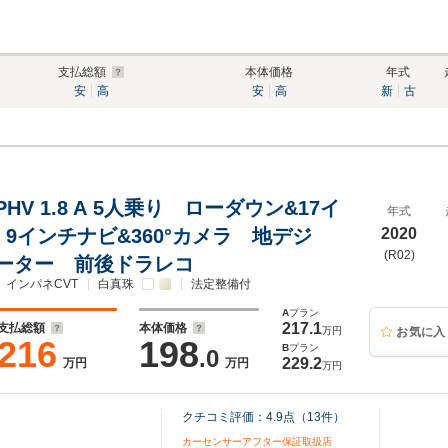
支払総額
本体価格
年式
安
高
安
高
新
古
HV 1.8 A 5人乗り ローダウン&17イ
年式
 9インチナビ&360°カメラ 地デジ
2020
(R02)
ーター 前後ドラレコ
インパネCVT
白真珠
法定整備付
A
プラン
217.1
支払総額
本体価格
万円
お気に入
216
198
B
プラン
.0
229.2
万円
万円
万円
クチコミ評価：
4.9
点（
13
件）
カーセンサーアフター保証取扱店