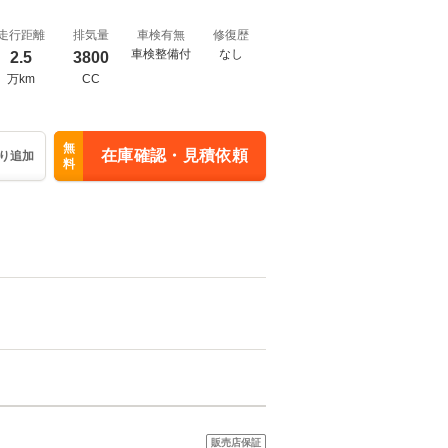
走行距離
排気量
車検有無
修復歴
車検整備付
なし
2.5
3800
万km
CC
無
在庫確認・見積依頼
り追加
料
販売店保証