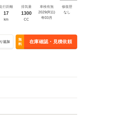
走行距離
排気量
車検有無
修復歴
2029(R11)
なし
17
1300
年03月
km
CC
無
在庫確認・見積依頼
り追加
料