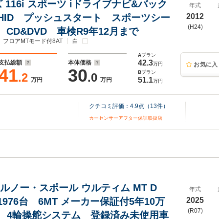
 116i スポーツ iドライブナビ&バック
年式
HID プッシュスタート スポーツシー
2012
(H24)
 CD&DVD 車検R9年12月まで
フロアMTモード付8AT
白
A
プラン
42.3
支払総額
本体価格
万円
お気に入
41
30
B
プラン
.2
.0
51.1
万円
万円
万円
クチコミ評価：
4.9
点（
13
件）
カーセンサーアフター保証取扱店
ルノー・スポール ウルティム MT D
年式
976台 6MT メーカー保証付5年10万
2025
(R07)
 4輪操舵システム 登録済み未使用車